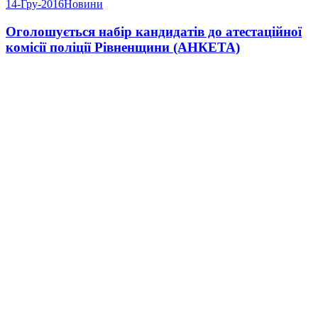
14-Гру-2016
Новини
Оголошується набір кандидатів до атестаційної
комісії поліції Рівненщини (АНКЕТА)