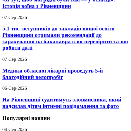
Історія воїна з Рівненщини
07-Сер-2026
5,1 тис. вступників до закладів вищої освіти
Рівненщини отримали рекомендації до
зарахування на бакалаврат: як перевірити та що
робити далі
07-Сер-2026
Медики обласної лікарні проведуть 5-й
благодійний велопробіг
06-Сер-2026
На Рівненщині судитимуть зловмисника, який
надсилав дітям інтимні повідомлення та фото
Популярні новини
04-Сер-2026