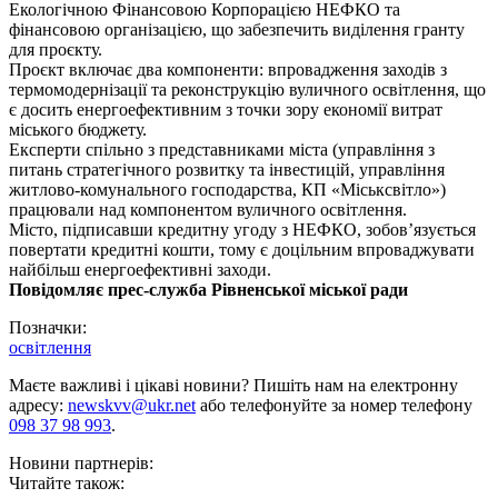
Екологічною Фінансовою Корпорацією НЕФКО та
фінансовою організацією, що забезпечить виділення гранту
для проєкту.
Проєкт включає два компоненти: впровадження заходів з
термомодернізації та реконструкцію вуличного освітлення, що
є досить енергоефективним з точки зору економії витрат
міського бюджету.
Експерти спільно з представниками міста (управління з
питань стратегічного розвитку та інвестицій, управління
житлово-комунального господарства, КП «Міськсвітло»)
працювали над компонентом вуличного освітлення.
Місто, підписавши кредитну угоду з НЕФКО, зобов’язується
повертати кредитні кошти, тому є доцільним впроваджувати
найбільш енергоефективні заходи.
Повідомляє прес-служба Рівненської міської ради
Позначки:
освітлення
Маєте важливі і цікаві новини? Пишіть нам на електронну
адресу:
newskvv@ukr.net
або телефонуйте за номер телефону
098 37 98 993
.
Новини партнерів:
Читайте також: