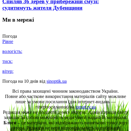
Спиляв 36 дерев у прибережній смузі:
судитимуть жителя Дубенщини
Ми в мережі
Погода
Рівне
вологість:
тиск:
вітер:
Погода на 10 днів від
sinoptik.ua
Всі права захищені чинним законодавством України.
Повне або часткове використання матеріалів сайту можливе
лише за умови посилання (для інтернет-видань —
гіперпосилання) на
tomat.rv.ua
Редакція може не поділяти думку авторів. Адміністрація сайту
залишає за собою можливість редагувати надані їй матеріали.
Блоги
– це матеріали, які відображають винятково точку зору
автора. Редакція не несе відповідальність за публікації