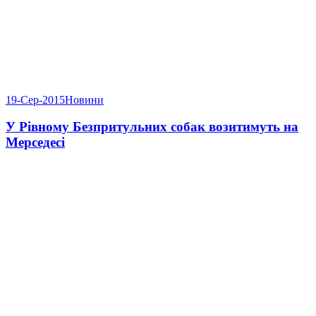
19-Сер-2015
Новини
У Рівному Безпритульних собак возитимуть на
Мерседесі