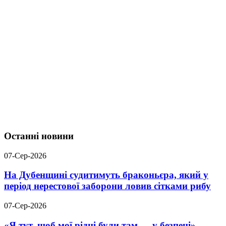
Останні новини
07-Сер-2026
На Дубенщині судитимуть браконьєра, який у
період нерестової заборони ловив сітками рибу
07-Сер-2026
«Я тут, щоб мої рідні були там — у безпеці».