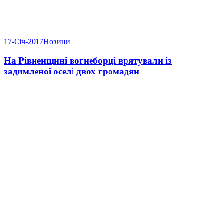
17-Січ-2017
Новини
На Рівненщині вогнеборці врятували із
задимленої оселі двох громадян