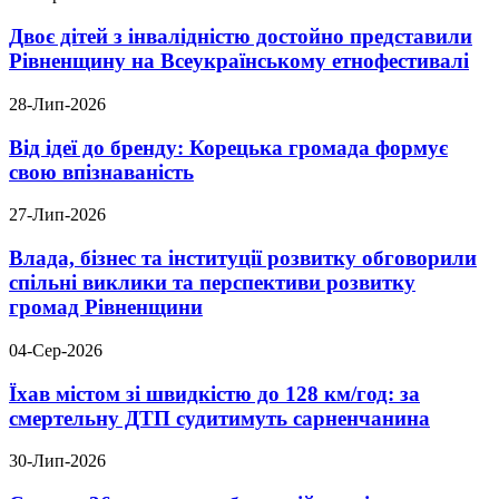
Двоє дітей з інвалідністю достойно представили
Рівненщину на Всеукраїнському етнофестивалі
28-Лип-2026
Від ідеї до бренду: Корецька громада формує
свою впізнаваність
27-Лип-2026
Влада, бізнес та інституції розвитку обговорили
спільні виклики та перспективи розвитку
громад Рівненщини
04-Сер-2026
Їхав містом зі швидкістю до 128 км/год: за
смертельну ДТП судитимуть сарненчанина
30-Лип-2026