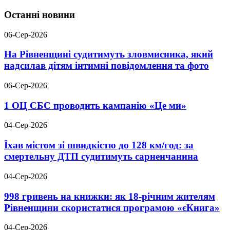
Останні новини
06-Сер-2026
На Рівненщині судитимуть зловмисника, який
надсилав дітям інтимні повідомлення та фото
06-Сер-2026
1 ОЦ СБС проводить кампанію «Це ми»
04-Сер-2026
Їхав містом зі швидкістю до 128 км/год: за
смертельну ДТП судитимуть сарненчанина
04-Сер-2026
998 гривень на книжки: як 18-річним жителям
Рівненщини скористатися програмою «єКнига»
04-Сер-2026