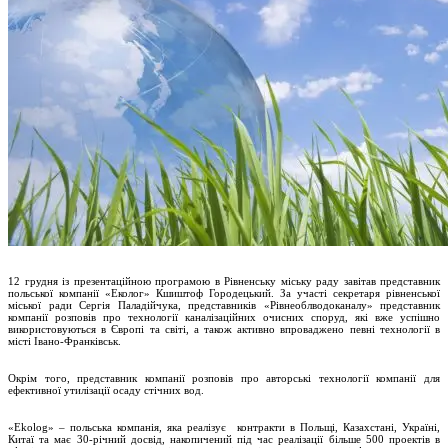
12 грудня із презентаційною програмою в Рівненську міську раду завітав представник
польської компанії «Еколог» Кшиштоф Городецький. За участі секретаря рівненської
міської ради Сергія Паладійчука, представників «Рівнеоблводоканалу» представник
компанії розповів про технології каналізаційних очисних споруд, які вже успішно
використовуються в Європі та світі, а також активно впроваджено певні технології в
місті Івано-Франківськ.
Окрім того, представник компанії розповів про авторські технології компанії для
ефективної утилізації осаду стічних вод.
«Ekolog» – польська компанія, яка реалізує контракти в Польщі, Казахстані, Україні,
Китаї та має 30-річний досвід, накопичений під час реалізації більше 500 проектів в