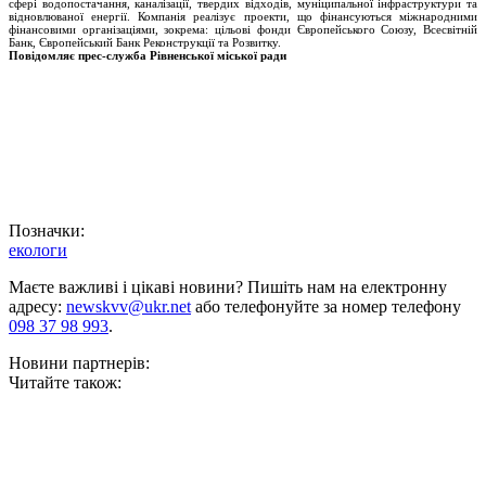
сфері водопостачання, каналізації, твердих відходів, муніципальної інфраструктури та
відновлюваної енергії. Компанія реалізує проекти, що фінансуються міжнародними
фінансовими організаціями, зокрема: цільові фонди Європейського Союзу, Всесвітній
Банк, Європейський Банк Реконструкції та Розвитку.
Повідомляє прес-служба Рівненської міської ради
Позначки:
екологи
Маєте важливі і цікаві новини? Пишіть нам на електронну
адресу:
newskvv@ukr.net
або телефонуйте за номер телефону
098 37 98 993
.
Новини партнерів:
Читайте також: