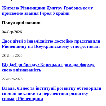
Жителю Рівненщини Дмитру Грабовському
присвоєно звання Героя України
Популярні новини
04-Сер-2026
Двоє дітей з інвалідністю достойно представили
Рівненщину на Всеукраїнському етнофестивалі
28-Лип-2026
Від ідеї до бренду: Корецька громада формує
свою впізнаваність
27-Лип-2026
Влада, бізнес та інституції розвитку обговорили
спільні виклики та перспективи розвитку
громад Рівненщини