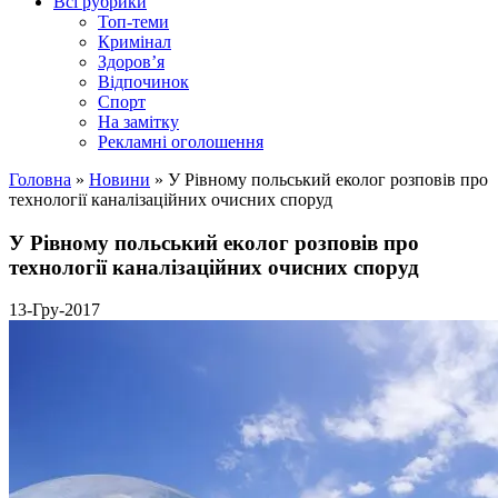
Всі рубрики
Топ-теми
Кримінал
Здоров’я
Відпочинок
Спорт
На замітку
Рекламні оголошення
Головна
»
Новини
»
У Рівному польський еколог розповів про
технології каналізаційних очисних споруд
У Рівному польський еколог розповів про
технології каналізаційних очисних споруд
13-Гру-2017