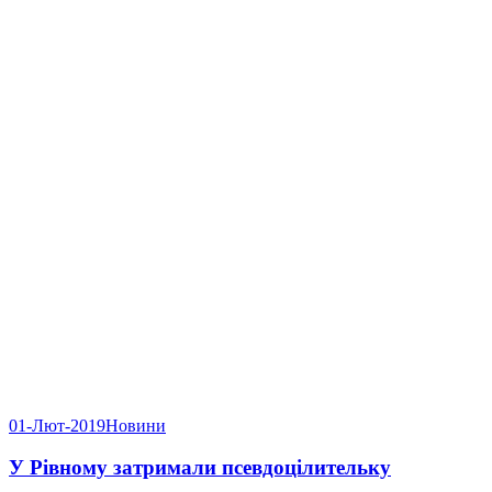
01-Лют-2019
Новини
У Рівному затримали псевдоцілительку