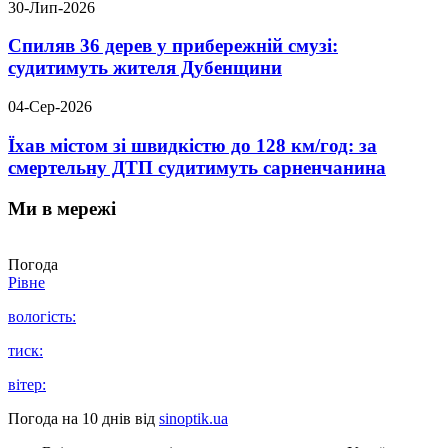
30-Лип-2026
Спиляв 36 дерев у прибережній смузі:
судитимуть жителя Дубенщини
04-Сер-2026
Їхав містом зі швидкістю до 128 км/год: за
смертельну ДТП судитимуть сарненчанина
Ми в мережі
Погода
Рівне
вологість:
тиск:
вітер:
Погода на 10 днів від
sinoptik.ua