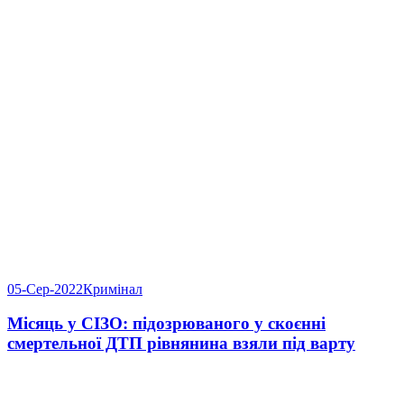
05-Сер-2022
Кримінал
Місяць у СІЗО: підозрюваного у скоєнні
смертельної ДТП рівнянина взяли під варту