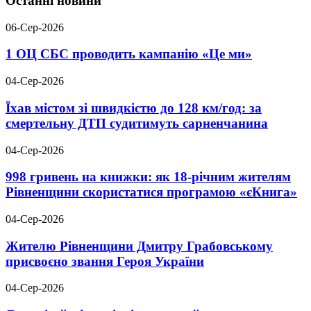
Останні новини
06-Сер-2026
1 ОЦ СБС проводить кампанію «Це ми»
04-Сер-2026
Їхав містом зі швидкістю до 128 км/год: за
смертельну ДТП судитимуть сарненчанина
04-Сер-2026
998 гривень на книжки: як 18-річним жителям
Рівненщини скористатися програмою «єКнига»
04-Сер-2026
Жителю Рівненщини Дмитру Грабовському
присвоєно звання Героя України
04-Сер-2026