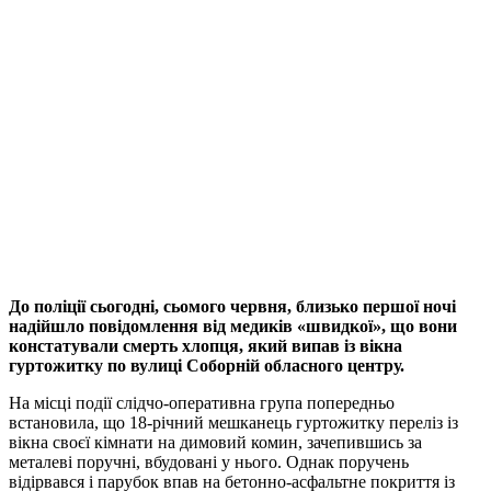
До поліції сьогодні, сьомого червня, близько першої ночі
надійшло повідомлення від медиків «швидкої», що вони
констатували смерть хлопця, який випав із вікна
гуртожитку по вулиці Соборній обласного центру.
На місці події слідчо-оперативна група попередньо
встановила, що 18-річний мешканець гуртожитку переліз із
вікна своєї кімнати на димовий комин, зачепившись за
металеві поручні, вбудовані у нього. Однак поручень
відірвався і парубок впав на бетонно-асфальтне покриття із