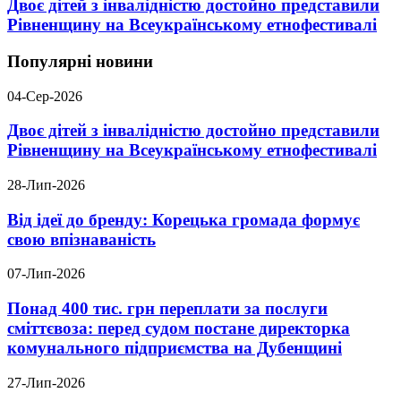
Двоє дітей з інвалідністю достойно представили
Рівненщину на Всеукраїнському етнофестивалі
Популярні новини
04-Сер-2026
Двоє дітей з інвалідністю достойно представили
Рівненщину на Всеукраїнському етнофестивалі
28-Лип-2026
Від ідеї до бренду: Корецька громада формує
свою впізнаваність
07-Лип-2026
Понад 400 тис. грн переплати за послуги
сміттєвоза: перед судом постане директорка
комунального підприємства на Дубенщині
27-Лип-2026