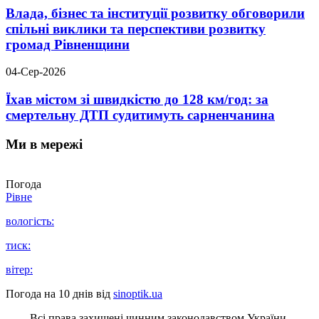
Влада, бізнес та інституції розвитку обговорили
спільні виклики та перспективи розвитку
громад Рівненщини
04-Сер-2026
Їхав містом зі швидкістю до 128 км/год: за
смертельну ДТП судитимуть сарненчанина
Ми в мережі
Погода
Рівне
вологість:
тиск:
вітер:
Погода на 10 днів від
sinoptik.ua
Всі права захищені чинним законодавством України.