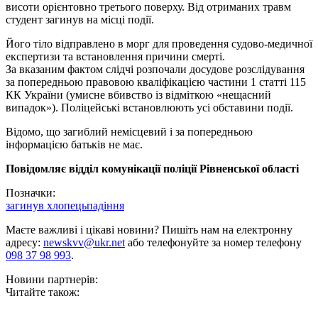
висоти орієнтовно третього поверху. Від отриманих травм
студент загинув на місці події.
Його тіло відправлено в морг для проведення судово-медичної
експертизи та встановлення причини смерті.
За вказаним фактом слідчі розпочали досудове розслідування
за попередньою правовою кваліфікацією частини 1 статті 115
КК України (умисне вбивство із відміткою «нещасний
випадок»). Поліцейські встановлюють усі обставини події.
Відомо, що загиблий немісцевий і за попередньою
інформацією батьків не має.
Повідомляє відділ комунікації поліції Рівненської області
Позначки:
загинув хлопець
падіння
Маєте важливі і цікаві новини? Пишіть нам на електронну
адресу:
newskvv@ukr.net
або телефонуйте за номер телефону
098 37 98 993
.
Новини партнерів:
Читайте також: