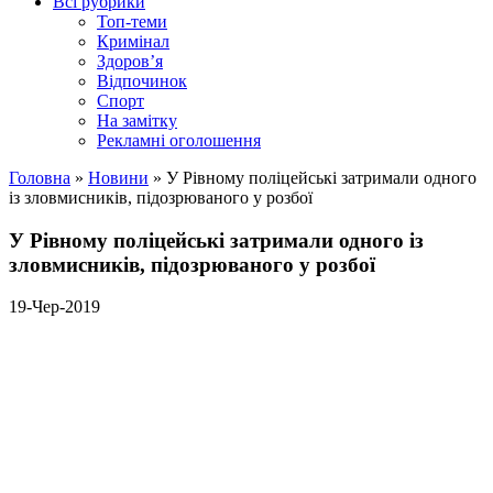
Всі рубрики
Топ-теми
Кримінал
Здоров’я
Відпочинок
Спорт
На замітку
Рекламні оголошення
Головна
»
Новини
»
У Рівному поліцейські затримали одного
із зловмисників, підозрюваного у розбої
У Рівному поліцейські затримали одного із
зловмисників, підозрюваного у розбої
19-Чер-2019