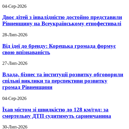
04-Сер-2026
Двоє дітей з інвалідністю достойно представили
Рівненщину на Всеукраїнському етнофестивалі
28-Лип-2026
Від ідеї до бренду: Корецька громада формує
свою впізнаваність
27-Лип-2026
Влада, бізнес та інституції розвитку обговорили
спільні виклики та перспективи розвитку
громад Рівненщини
04-Сер-2026
Їхав містом зі швидкістю до 128 км/год: за
смертельну ДТП судитимуть сарненчанина
30-Лип-2026