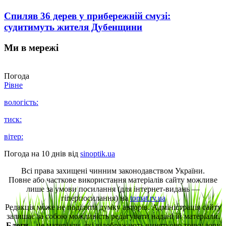
Спиляв 36 дерев у прибережній смузі:
судитимуть жителя Дубенщини
Ми в мережі
Погода
Рівне
вологість:
тиск:
вітер:
Погода на 10 днів від
sinoptik.ua
Всі права захищені чинним законодавством України.
Повне або часткове використання матеріалів сайту можливе
лише за умови посилання (для інтернет-видань —
гіперпосилання) на
tomat.rv.ua
Редакція може не поділяти думку авторів. Адміністрація сайту
залишає за собою можливість редагувати надані їй матеріали.
Блоги
– це матеріали, які відображають винятково точку зору