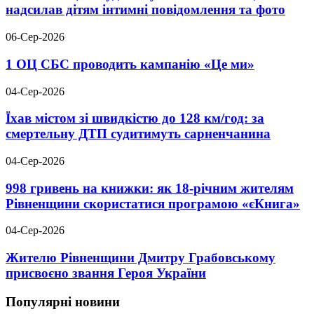
надсилав дітям інтимні повідомлення та фото
06-Сер-2026
1 ОЦ СБС проводить кампанію «Це ми»
04-Сер-2026
Їхав містом зі швидкістю до 128 км/год: за
смертельну ДТП судитимуть сарненчанина
04-Сер-2026
998 гривень на книжки: як 18-річним жителям
Рівненщини скористатися програмою «єКнига»
04-Сер-2026
Жителю Рівненщини Дмитру Грабовському
присвоєно звання Героя України
Популярні новини