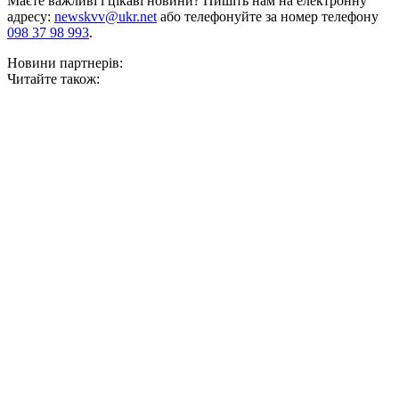
Маєте важливі і цікаві новини? Пишіть нам на електронну
адресу:
newskvv@ukr.net
або телефонуйте за номер телефону
098 37 98 993
.
Новини партнерів:
Читайте також: