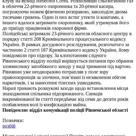
клубу на вулиці Небесної Сотні. Розпиливши сльозогінний газ
в обличчя 22-річного охоронника та 20-річної касира,
погрожуючи ножем фізичною розправою, заволоділи двома
тисячами гривень. Один із них встиг утекти із коштами, а
іншого вдалося затримати охороннику, який утримував його
до приїзду працівників охоронної фірми.
Поліцейські затримали 23-річного жителя обласного центру в
порядку статті 208 Кримінального процесуального кодексу
України. В рамках досудового розслідування, розпочатого за
частиною 2 статті 187 Кримінального кодексу України, йому
повідомили про підозру. За клопотанням слідчого
Рівненського відділу поліції вирішується питання про обрання
зловмиснику запобіжного заходу у виді тримання під вартою.
Рівнянин уже неодноразово потрапляв у поле зору
правоохоронців за злочини, пов’язані із незаконним обігом
наркотиків, і за нанесення тілесних ушкоджень.
Наразі тривають розшукові заходи щодо встановлення місця
знаходження спільника підозрюваного. Санкція
інкримінованої їм статті передбачає від семи до десяти років
позбавлення волі із конфіскацією майна.
Повідомляє відділ комунікації поліції Рівненської області
Позначки:
розбій