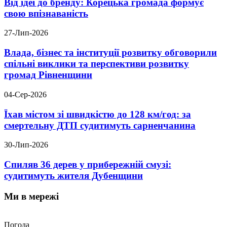
Від ідеї до бренду: Корецька громада формує
свою впізнаваність
27-Лип-2026
Влада, бізнес та інституції розвитку обговорили
спільні виклики та перспективи розвитку
громад Рівненщини
04-Сер-2026
Їхав містом зі швидкістю до 128 км/год: за
смертельну ДТП судитимуть сарненчанина
30-Лип-2026
Спиляв 36 дерев у прибережній смузі:
судитимуть жителя Дубенщини
Ми в мережі
Погода