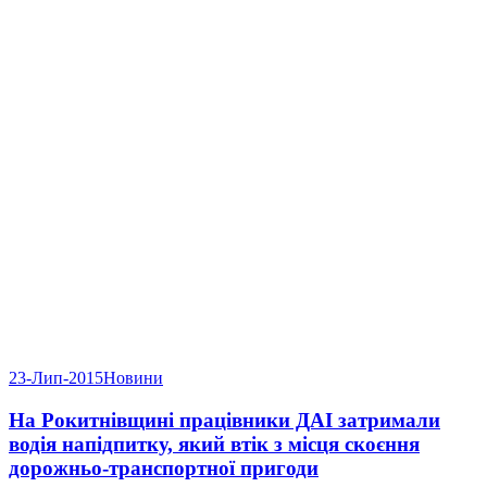
23-Лип-2015
Новини
На Рокитнівщині працівники ДАІ затримали
водія напідпитку, який втік з місця скоєння
дорожньо-транспортної пригоди