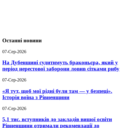
Останні новини
07-Сер-2026
На Дубенщині судитимуть браконьєра, який у
період нерестової заборони ловив сітками рибу
07-Сер-2026
«Я тут, щоб мої рідні були там — у безпеці».
Історія воїна з Рівненщини
07-Сер-2026
5,1 тис. вступників до закладів вищої освіти
Рівненщини отримали рекомендації до