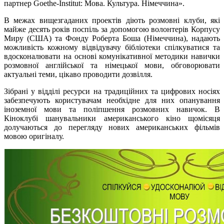
партнер Goethe-Institut: Мова. Культура. Німеччина».
В межах вищезгаданих проектів діють розмовні клуби, які
майже десять років поспіль за допомогою волонтерів Корпусу
Миру (США) та Фонду Роберта Боша (Німеччина), надають
можливість кожному відвідувачу бібліотеки спілкуватися та
вдосконалювати на основі комунікативної методики навички
розмовної англійської та німецької мови, обговорювати
актуальні теми, цікаво проводити дозвілля.
Зібрані у відділі ресурси на традиційних та цифрових носіях
забезпечують користувачам необхідне для них опанування
іноземної мови та поліпшення розмовних навичок. В
Кіноклубі шанувальники американського кіно щомісяця
долучаються до перегляду нових американських фільмів
мовою оригіналу.