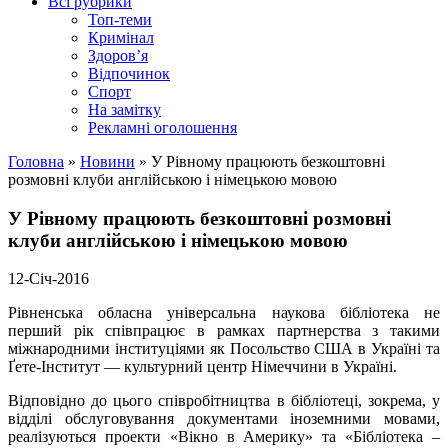
Всі рубрики
Топ-теми
Кримінал
Здоров’я
Відпочинок
Спорт
На замітку
Рекламні оголошення
Головна
»
Новини
»
У Рівному працюють безкоштовні
розмовні клуби англійською і німецькою мовою
У Рівному працюють безкоштовні розмовні
клуби англійською і німецькою мовою
12-Січ-2016
Рівненська обласна універсальна наукова бібліотека не
перший рік співпрацює в рамках партнерства з такими
міжнародними інституціями як Посольство США в Україні та
Ґете-Інститут — культурний центр Німеччини в Україні.
Відповідно до цього співробітництва в бібліотеці, зокрема, у
відділі обслуговування документами іноземними мовами,
реалізуються проекти «Вікно в Америку» та «Бібліотека –