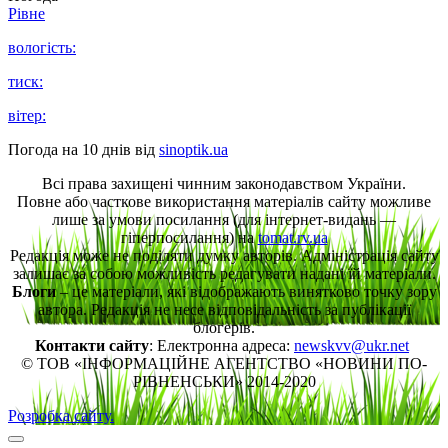
Рівне
вологість:
тиск:
вітер:
Погода на 10 днів від
sinoptik.ua
Всі права захищені чинним законодавством України.
Повне або часткове використання матеріалів сайту можливе
лише за умови посилання (для інтернет-видань —
гіперпосилання) на
tomat.rv.ua
Редакція може не поділяти думку авторів. Адміністрація сайту
залишає за собою можливість редагувати надані їй матеріали.
Блоги
– це матеріали, які відображають винятково точку зору
автора. Редакція не несе відповідальність за публікації
блогерів.
Контакти сайту
: Електронна адреса:
newskvv@ukr.net
© ТОВ «ІНФОРМАЦІЙНЕ АГЕНТСТВО «НОВИНИ ПО-
РІВНЕНСЬКИ» 2014-2020
Розробка сайту.