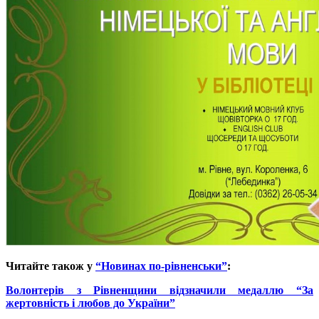
Читайте також у
“Новинах по-рівненськи”
:
Волонтерів з Рівненщини відзначили медаллю “За
жертовність і любов до України”