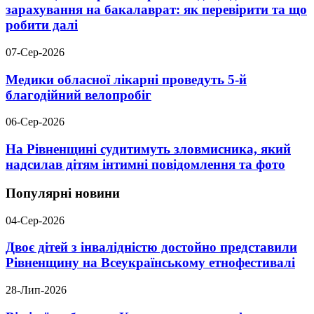
зарахування на бакалаврат: як перевірити та що
робити далі
07-Сер-2026
Медики обласної лікарні проведуть 5-й
благодійний велопробіг
06-Сер-2026
На Рівненщині судитимуть зловмисника, який
надсилав дітям інтимні повідомлення та фото
Популярні новини
04-Сер-2026
Двоє дітей з інвалідністю достойно представили
Рівненщину на Всеукраїнському етнофестивалі
28-Лип-2026