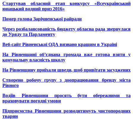
Стартував обласний етап конкурсу «Всеукраїнський
юнацький водний приз 2016»
Помер голова Зарічненської райради
Через розбалансованість бюджету обласна рада звернулася
до Уряду та Парламенту
Веб-сайт Рівненської ОДА визнано кращим в Україні
На Рівненщині об’єднана громада вже готова взяти у
комунальну власність школу
На Рівненщину приїхали шведи, щоб привітати засуджених
Створено робочу групу з доопрацювання бренду міста
Рівного
Водіїв Рівненщини просять бути обережними та
враховувати погодні умови
Підприємства Рівненщини розводитимуть чистопородних
тварин