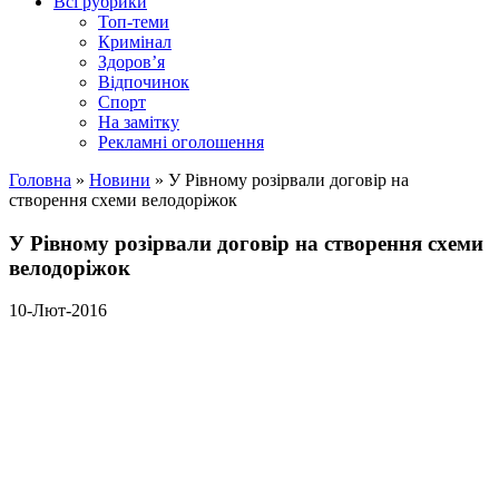
Всі рубрики
Топ-теми
Кримінал
Здоров’я
Відпочинок
Спорт
На замітку
Рекламні оголошення
Головна
»
Новини
»
У Рівному розірвали договір на
створення схеми велодоріжок
У Рівному розірвали договір на створення схеми
велодоріжок
10-Лют-2016