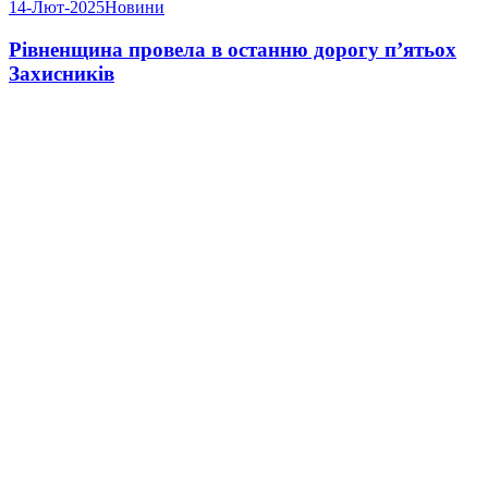
14-Лют-2025
Новини
Рівненщина провела в останню дорогу пʼятьох
Захисників