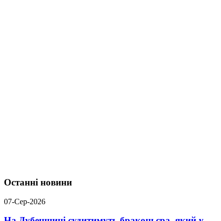
Останні новини
07-Сер-2026
На Дубенщині судитимуть браконьєра, який у