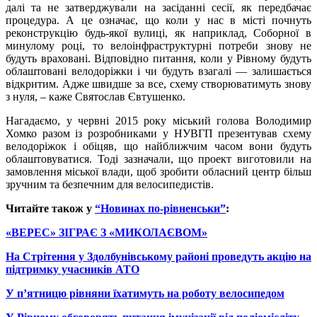
далі та не затверджували на засіданні сесії, як передбачає
процедура. А це означає, що коли у нас в місті почнуть
реконструкцію будь-якої вулиці, як наприклад, Соборної в
минулому
році, то велоінфр
а
структурні потреби знову не
будуть враховані. Відповідно питання, коли у Рівному будуть
облаштовані велодоріжки і чи будуть взагалі — залишається
відкритим. Адже швидше за все, схему створюватимуть знову
з нуля, – каже Святослав Євтушенко.
Нагадаємо, у червні 2015 року міський голова Володимир
Хомко разом із розробниками у НУВГП презентував схему
велодоріжок і обіцяв, що найближчим часом вони будуть
облаштовуватися. Тоді зазначали, що п
роект виготовили на
замовлення міської влади, щоб зробити обласний центр більш
зручним та безпечним для велосипедистів.
Читайте також у
“Новинах по-рівненськи”
:
«ВЕРЕС» ЗІГРАЄ З «МИКОЛАЄВОМ»
На Стрітення у Здолбунівському районі проведуть акцію на
підтримку учасників АТО
У п’ятницю рівняни їхатимуть на роботу велосипедом