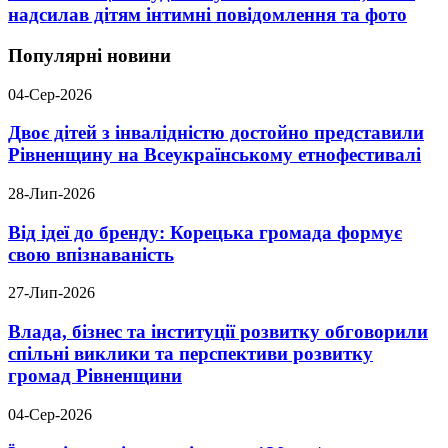
надсилав дітям інтимні повідомлення та фото
Популярні новини
04-Сер-2026
Двоє дітей з інвалідністю достойно представили
Рівненщину на Всеукраїнському етнофестивалі
28-Лип-2026
Від ідеї до бренду: Корецька громада формує
свою впізнаваність
27-Лип-2026
Влада, бізнес та інституції розвитку обговорили
спільні виклики та перспективи розвитку
громад Рівненщини
04-Сер-2026