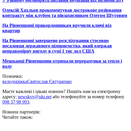
У Рівному обговорять питання імунізації від поліомієліту
Олексій Хахльов прокоментував дострокове розірвання
контракту між клубом та півзахисником Олегом Шутовим
На Рівненщині прикордонникам вручили ключі від
квартир
На Рівненщині завершено розслідування стосовно
посадовця державного підприємства, який одержав
неправомірну вигоду в сумі 1 тис дол США
Мешканці Рівненщини отримали перерахунки за тепло і
воду
Позначки:
велодоріжка
Святослав Євтушенко
Маєте важливі і цікаві новини? Пишіть нам на електронну
адресу:
newskvv@ukr.net
або телефонуйте за номер телефону
098 37 98 993
.
Новини партнерів:
Читайте також: