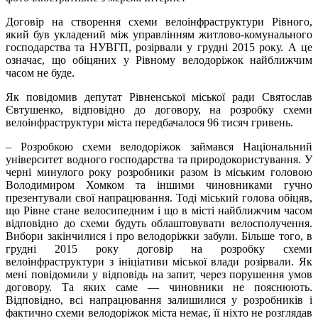
Договір на створення схеми велоінфраструктури Рівного,
який був укладений між управлінням житлово-комунального
господарства та НУВГП, розірвали у грудні
2015 року. А це
означає, що обіцяних у Рівному велодоріжок найближчим
часом не буде.
Як повідомив депутат Рівненської міської ради Святослав
Євтушенко, відповідно до договору, на розробку схеми
велоінфраструктури міста передбачалося 96 тисяч гривень.
– Розробкою схеми велодоріжок займався Національний
університет водного господарства та природокористування. У
черні минулого року розробники разом із міським головою
Володимиром Хомком та іншими чиновниками гучно
презентували свої напрацювання. Тоді міський голова обіцяв,
що Рівне стане велосипедним і що в місті найближчим часом
відповідно до схеми будуть облаштовувати велосполучення.
Вибори закінчилися і про велодоріжки забули. Більше того, в
грудні 2015 року договір на розробку схеми
велоінфраструктури з ініціативи міської влади розірвали. Як
мені повідомили у відповідь на запит, через порушення умов
договору. Та яких саме — чиновники не пояснюють.
Відповідно, всі напрацювання залишилися у розробників і
фактично схеми велодоріжок міста немає, її ніхто не розглядав