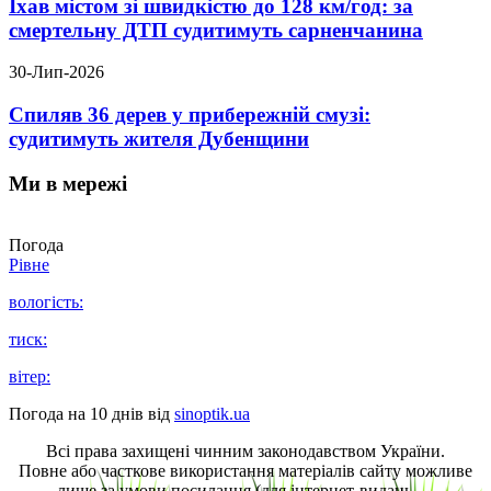
Їхав містом зі швидкістю до 128 км/год: за
смертельну ДТП судитимуть сарненчанина
30-Лип-2026
Спиляв 36 дерев у прибережній смузі:
судитимуть жителя Дубенщини
Ми в мережі
Погода
Рівне
вологість:
тиск:
вітер:
Погода на 10 днів від
sinoptik.ua
Всі права захищені чинним законодавством України.
Повне або часткове використання матеріалів сайту можливе
лише за умови посилання (для інтернет-видань —