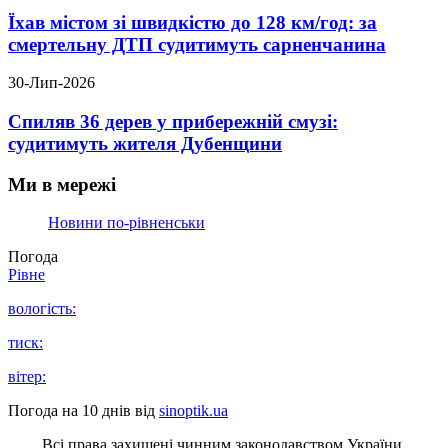
Їхав містом зі швидкістю до 128 км/год: за
смертельну ДТП судитимуть сарненчанина
30-Лип-2026
Спиляв 36 дерев у прибережній смузі:
судитимуть жителя Дубенщини
Ми в мережі
Новини по-рівненськи
Погода
Рівне
вологість:
тиск:
вітер:
Погода на 10 днів від
sinoptik.ua
Всі права захищені чинним законодавством України.