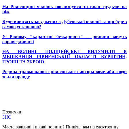
На Рівненщині чоловік послизнувся та впав грудьми на
ніж
Куди вивозять засуджених з Дубенської колонії та що буде з
самою установою?
У Рівному “карантин безкарності” – рівняни хочуть
справедливості
НА ВОЛИНІ ПОЛІЦЕЙСЬКІ ВИЛУЧИЛИ В
МЕШКАНЦЯ РІВНЕНСЬКОЇ ОБЛАСТІ БУРШТИН,
ГРОШІ ТА ЗБРОЮ
Родина травмованого рівненського актора хоче аби люди
знали правду
Позначки:
ЗНО
Маєте важливі і цікаві новини? Пишіть нам на електронну