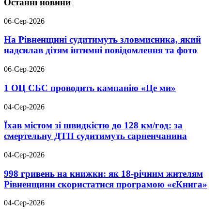
Останні новини
06-Сер-2026
На Рівненщині судитимуть зловмисника, який
надсилав дітям інтимні повідомлення та фото
06-Сер-2026
1 ОЦ СБС проводить кампанію «Це ми»
04-Сер-2026
Їхав містом зі швидкістю до 128 км/год: за
смертельну ДТП судитимуть сарненчанина
04-Сер-2026
998 гривень на книжки: як 18-річним жителям
Рівненщини скористатися програмою «єКнига»
04-Сер-2026