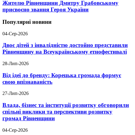
Жителю Рівненщини Дмитру Грабовському
присвоєно звання Героя України
Популярні новини
04-Сер-2026
Двоє дітей з інвалідністю достойно представили
Рівненщину на Всеукраїнському етнофестивалі
28-Лип-2026
Від ідеї до бренду: Корецька громада формує
свою впізнаваність
27-Лип-2026
Влада, бізнес та інституції розвитку обговорили
спільні виклики та перспективи розвитку
громад Рівненщини
04-Сер-2026