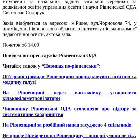
Янушевич та начальник відділу загальної середньої та
дошкільної освіти управління освіти і науки Рівненської ОДА
Святослав Сидорук.
Захід відбудеться за адресою: м.Рівне, вул.Чорновола 74, у
приміщенні Рівненського обласного інституту післядипломної
педагогічної освіти, актова зала.
Початок об 14.00
Повідомляє прес-служба Рівненської ОДА
Читайте також у
“Новинах по-рівненськи”
:
Об’єднані громади Рівненщини впорядковують освітню та
медичну галузі
На Рівненщині через вантажівку утворилися
кількакілометрові затори
Чиновнику Рівненської ОДА оголошено про підозру за
систематичне хабарництво
На Рівненщині за розбійний напад засуджено 4 спільників
Не приїде Президетн на Рівненщину – погодні умови не ті…