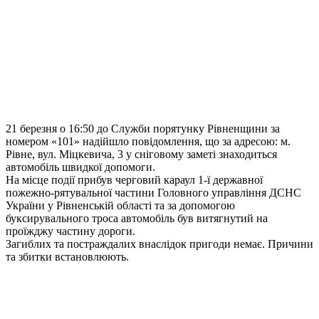
21 березня о 16:50 до Служби порятунку Рівненщини за
номером «101» надійшло повідомлення, що за адресою: м.
Рівне, вул. Міцкевича, 3 у сніговому заметі знаходиться
автомобіль швидкої допомоги.
На місце події прибув черговий караул 1-ї державної
пожежно-рятувальної частини Головного управління ДСНС
України у Рівненській області та за допомогою
буксирувального троса автомобіль був витягнутий на
проїжджу частину дороги.
Загиблих та постраждалих внаслідок пригоди немає. Причини
та збитки встановлюють.