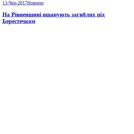
13-Чер-2017
Новини
На Рівненщині вшанують загиблих під
Берестечком