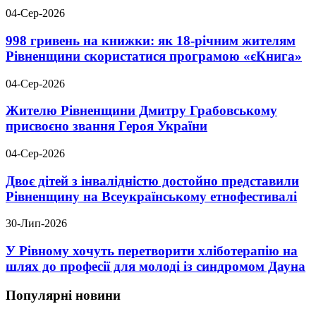
04-Сер-2026
998 гривень на книжки: як 18-річним жителям
Рівненщини скористатися програмою «єКнига»
04-Сер-2026
Жителю Рівненщини Дмитру Грабовському
присвоєно звання Героя України
04-Сер-2026
Двоє дітей з інвалідністю достойно представили
Рівненщину на Всеукраїнському етнофестивалі
30-Лип-2026
У Рівному хочуть перетворити хліботерапію на
шлях до професії для молоді із синдромом Дауна
Популярні новини