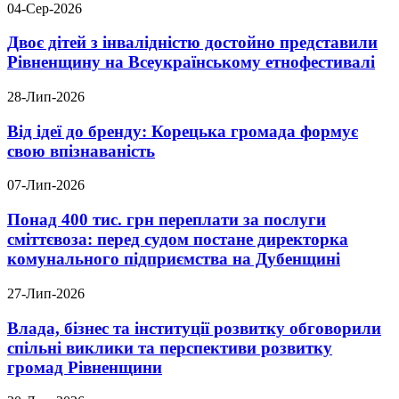
04-Сер-2026
Двоє дітей з інвалідністю достойно представили
Рівненщину на Всеукраїнському етнофестивалі
28-Лип-2026
Від ідеї до бренду: Корецька громада формує
свою впізнаваність
07-Лип-2026
Понад 400 тис. грн переплати за послуги
сміттєвоза: перед судом постане директорка
комунального підприємства на Дубенщині
27-Лип-2026
Влада, бізнес та інституції розвитку обговорили
спільні виклики та перспективи розвитку
громад Рівненщини