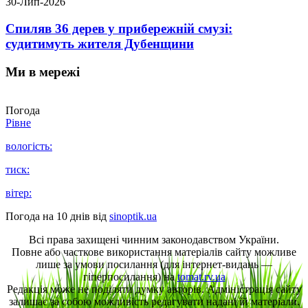
30-Лип-2026
Спиляв 36 дерев у прибережній смузі:
судитимуть жителя Дубенщини
Ми в мережі
Погода
Рівне
вологість:
тиск:
вітер:
Погода на 10 днів від
sinoptik.ua
Всі права захищені чинним законодавством України.
Повне або часткове використання матеріалів сайту можливе
лише за умови посилання (для інтернет-видань —
гіперпосилання) на
tomat.rv.ua
Редакція може не поділяти думку авторів. Адміністрація сайту
залишає за собою можливість редагувати надані їй матеріали.