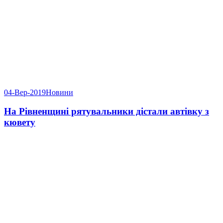
04-Вер-2019
Новини
На Рівненщині рятувальники дістали автівку з
кювету