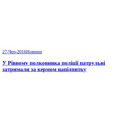
27-Чер-2016
Новини
У Рівному полковника поліції патрульні
затримали за кермом напідпитку