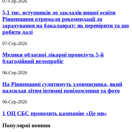
07-Сер-2026
5,1 тис. вступників до закладів вищої освіти
Рівненщини отримали рекомендації до
зарахування на бакалаврат: як перевірити та що
робити далі
07-Сер-2026
Медики обласної лікарні проведуть 5-й
благодійний велопробіг
06-Сер-2026
На Рівненщині судитимуть зловмисника, який
надсилав дітям інтимні повідомлення та фото
06-Сер-2026
1 ОЦ СБС проводить кампанію «Це ми»
Популярні новини