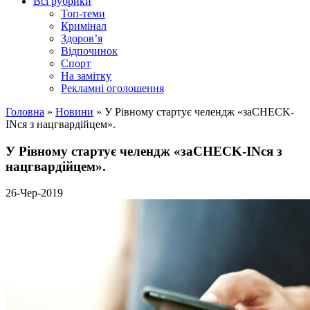
Всі рубрики
Топ-теми
Кримінал
Здоров’я
Відпочинок
Спорт
На замітку
Рекламні оголошення
Головна
»
Новини
»
У Рівному стартує челендж «заCHECK-
INся з нацгвардійцем».
У Рівному стартує челендж «заCHECK-INся з
нацгвардійцем».
26-Чер-2019