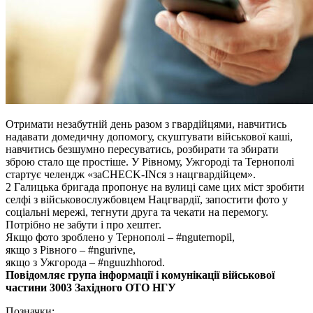
Отримати незабутній день разом з гвардійцями, навчитись
надавати домедичну допомогу, скуштувати військової каші,
навчитись безшумно пересуватись, розбирати та збирати
зброю стало ще простіше. У Рівному, Ужгороді та Тернополі
стартує челендж «заCHECK-INся з нацгвардійцем».
2 Галицька бригада пропонує на вулиці саме цих міст зробити
селфі з військовослужбовцем Нацгвардії, запостити фото у
соціальні мережі, тегнути друга та чекати на перемогу.
Потрібно не забути і про хештег.
Якщо фото зроблено у Тернополі – #nguternopil,
якщо з Рівного – #ngurivne,
якщо з Ужгорода – #nguuzhhorod.
Повідомляє група інформації і комунікації військової
частини 3003 Західного ОТО НГУ
Позначки: