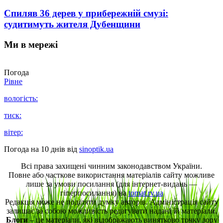
Спиляв 36 дерев у прибережній смузі:
судитимуть жителя Дубенщини
Ми в мережі
Погода
Рівне
вологість:
тиск:
вітер:
Погода на 10 днів від
sinoptik.ua
Всі права захищені чинним законодавством України.
Повне або часткове використання матеріалів сайту можливе
лише за умови посилання (для інтернет-видань —
гіперпосилання) на
tomat.rv.ua
Редакція може не поділяти думку авторів. Адміністрація сайту
залишає за собою можливість редагувати надані їй матеріали.
Блоги
– це матеріали, які відображають винятково точку зору