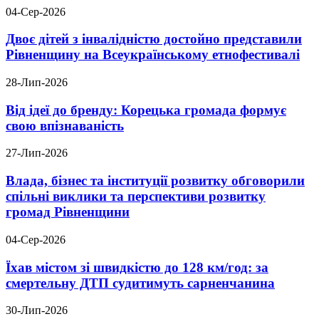
04-Сер-2026
Двоє дітей з інвалідністю достойно представили
Рівненщину на Всеукраїнському етнофестивалі
28-Лип-2026
Від ідеї до бренду: Корецька громада формує
свою впізнаваність
27-Лип-2026
Влада, бізнес та інституції розвитку обговорили
спільні виклики та перспективи розвитку
громад Рівненщини
04-Сер-2026
Їхав містом зі швидкістю до 128 км/год: за
смертельну ДТП судитимуть сарненчанина
30-Лип-2026