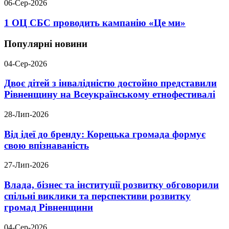
06-Сер-2026
1 ОЦ СБС проводить кампанію «Це ми»
Популярні новини
04-Сер-2026
Двоє дітей з інвалідністю достойно представили
Рівненщину на Всеукраїнському етнофестивалі
28-Лип-2026
Від ідеї до бренду: Корецька громада формує
свою впізнаваність
27-Лип-2026
Влада, бізнес та інституції розвитку обговорили
спільні виклики та перспективи розвитку
громад Рівненщини
04-Сер-2026