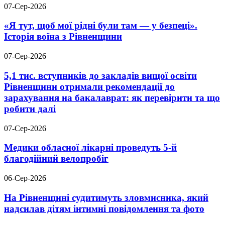
07-Сер-2026
«Я тут, щоб мої рідні були там — у безпеці».
Історія воїна з Рівненщини
07-Сер-2026
5,1 тис. вступників до закладів вищої освіти
Рівненщини отримали рекомендації до
зарахування на бакалаврат: як перевірити та що
робити далі
07-Сер-2026
Медики обласної лікарні проведуть 5-й
благодійний велопробіг
06-Сер-2026
На Рівненщині судитимуть зловмисника, який
надсилав дітям інтимні повідомлення та фото