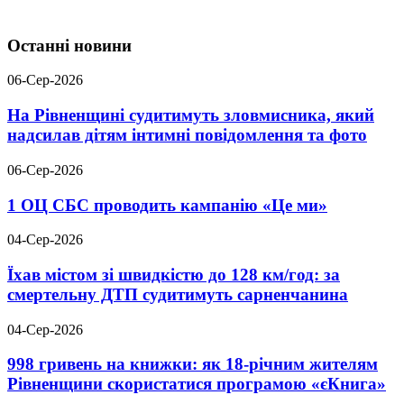
Останні новини
06-Сер-2026
На Рівненщині судитимуть зловмисника, який
надсилав дітям інтимні повідомлення та фото
06-Сер-2026
1 ОЦ СБС проводить кампанію «Це ми»
04-Сер-2026
Їхав містом зі швидкістю до 128 км/год: за
смертельну ДТП судитимуть сарненчанина
04-Сер-2026
998 гривень на книжки: як 18-річним жителям
Рівненщини скористатися програмою «єКнига»