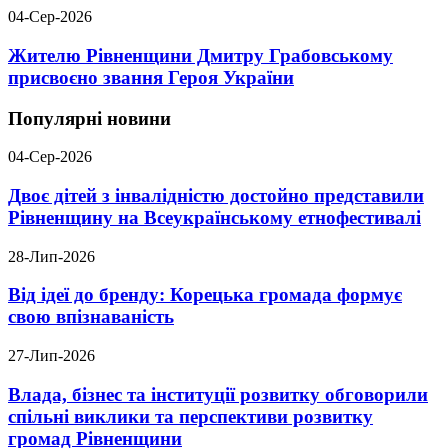
04-Сер-2026
Жителю Рівненщини Дмитру Грабовському
присвоєно звання Героя України
Популярні новини
04-Сер-2026
Двоє дітей з інвалідністю достойно представили
Рівненщину на Всеукраїнському етнофестивалі
28-Лип-2026
Від ідеї до бренду: Корецька громада формує
свою впізнаваність
27-Лип-2026
Влада, бізнес та інституції розвитку обговорили
спільні виклики та перспективи розвитку
громад Рівненщини