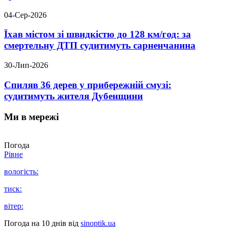
04-Сер-2026
Їхав містом зі швидкістю до 128 км/год: за
смертельну ДТП судитимуть сарненчанина
30-Лип-2026
Спиляв 36 дерев у прибережній смузі:
судитимуть жителя Дубенщини
Ми в мережі
Погода
Рівне
вологість:
тиск:
вітер:
Погода на 10 днів від
sinoptik.ua