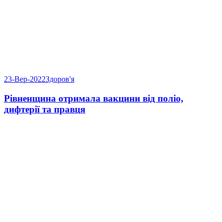
23-Вер-2022
Здоров'я
Рівненщина отримала вакцини від поліо,
дифтерії та правця