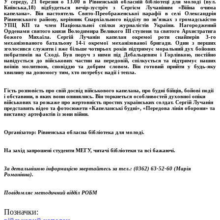
У середу, 21 березня о 13.00 в Рівненській обласній бібліотеці для молоді (вул.
Київська,18) відбудеться вечір-зустріч з Сергієм Лучаніним «Війна очима
капелана». Він настоятель Свято-Преображенської парафії в селі Олександрія
Рівненського району, керівник Єпархіального відділу по зв’язках з громадськістю
УПЦ КП та член Національної спілки журналістів України. Нагороджений
Орденами святого князя Володимира Великого
III
ступеня та святого Архистратига
божого Михаїла. Сергій Лучанін капелан окремої роти снайперів 3-го
механізованого батальону 14-ї окремої механізованої бригади. Один з перших
зголосився служити і вже більше чотирьох років підтримує моральний дух бойових
побратимів на Сході. Був поруч з ними під Дебальцевим і Горлівкою, постійно
навідується до військових частин на передовій, спілкується та підтримує наших
воїнів молитвою, сповіддю та добрим словом. Він готовий прийти у будь-яку
хвилину на допомогу тим, хто потребує надії і тепла.
Гість розповість про свій досвід військового капелана, про будні бійців, бойові події
і обставини, в яких вони опинялись. Він торкнеться особливостей духовної опіки
військових та розкаже про жертовність простих українських солдат. Сергій Лучанін
представить відео та фотосюжети «Капеланські будні», «Передова лінія оборони» та
виставку артефактів із зони війни.
Організатор: Рівненська обласна бібліотека для молоді.
На захід запрошені студенти МЕГУ, читачі бібліотеки та всі бажаючі.
За детальнішою інформацією звертайтесь за тел.: (0362) 63-52-60 (Марія
Романівна).
Повідомляє методичний відділ РОБМ
Позначки: