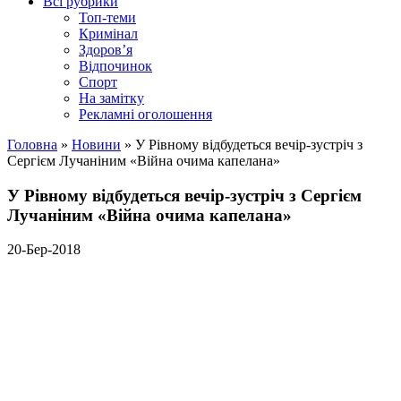
Всі рубрики
Топ-теми
Кримінал
Здоров’я
Відпочинок
Спорт
На замітку
Рекламні оголошення
Головна
»
Новини
»
У Рівному відбудеться вечір-зустріч з
Сергієм Лучаніним «Війна очима капелана»
У Рівному відбудеться вечір-зустріч з Сергієм
Лучаніним «Війна очима капелана»
20-Бер-2018