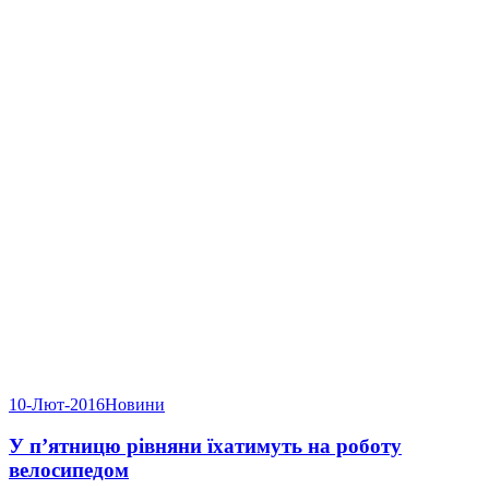
10-Лют-2016
Новини
У п’ятницю рівняни їхатимуть на роботу
велосипедом