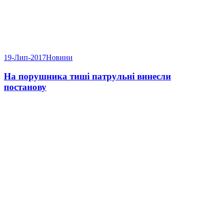
19-Лип-2017
Новини
На порушника тиші патрульні винесли
постанову