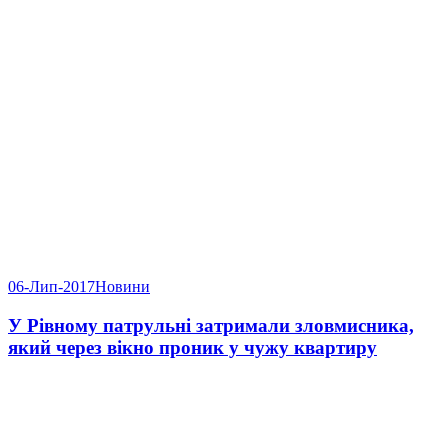
06-Лип-2017
Новини
У Рівному патрульні затримали зловмисника,
який через вікно проник у чужу квартиру