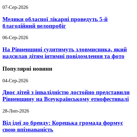
07-Сер-2026
Медики обласної лікарні проведуть 5-й
благодійний велопробіг
06-Сер-2026
На Рівненщині судитимуть зловмисника, який
надсилав дітям інтимні повідомлення та фото
Популярні новини
04-Сер-2026
Двоє дітей з інвалідністю достойно представили
Рівненщину на Всеукраїнському етнофестивалі
28-Лип-2026
Від ідеї до бренду: Корецька громада формує
свою впізнаваність