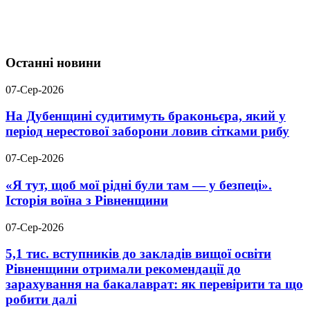
Останні новини
07-Сер-2026
На Дубенщині судитимуть браконьєра, який у
період нерестової заборони ловив сітками рибу
07-Сер-2026
«Я тут, щоб мої рідні були там — у безпеці».
Історія воїна з Рівненщини
07-Сер-2026
5,1 тис. вступників до закладів вищої освіти
Рівненщини отримали рекомендації до
зарахування на бакалаврат: як перевірити та що
робити далі