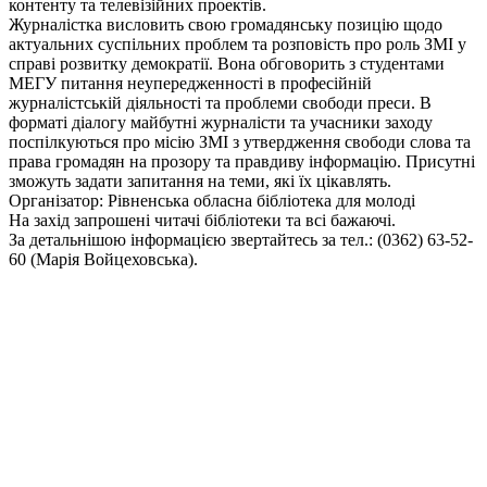
контенту та телевізійних проектів.
Журналістка висловить свою громадянську позицію щодо
актуальних суспільних проблем та розповість про роль ЗМІ у
справі розвитку демократії. Вона обговорить з студентами
МЕГУ питання неупередженності в професійній
журналістській діяльності та проблеми свободи преси. В
форматі діалогу майбутні журналісти та учасники заходу
поспілкуються про місію ЗМІ з утвердження свободи слова та
права громадян на прозору та правдиву інформацію. Присутні
зможуть задати запитання на теми, які їх цікавлять.
Організатор: Рівненська обласна бібліотека для молоді
На захід запрошені читачі бібліотеки та всі бажаючі.
За детальнішою інформацією звертайтесь за тел.: (0362) 63-52-
60 (Марія Войцеховська).