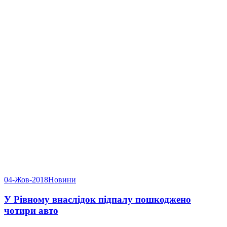
04-Жов-2018
Новини
У Рівному внаслідок підпалу пошкоджено
чотири авто