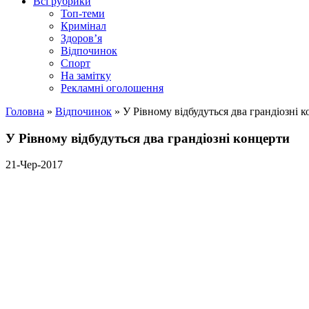
Всі рубрики
Топ-теми
Кримінал
Здоров’я
Відпочинок
Спорт
На замітку
Рекламні оголошення
Головна
»
Відпочинок
»
У Рівному відбудуться два грандіозні 
У Рівному відбудуться два грандіозні концерти
21-Чер-2017