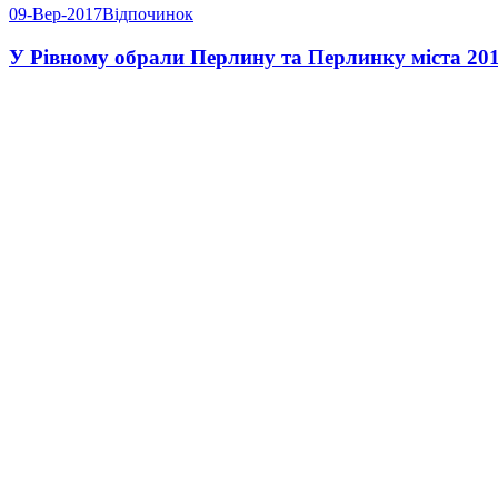
09-Вер-2017
Відпочинок
У Рівному обрали Перлину та Перлинку міста 20