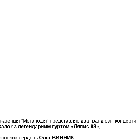
т-агенція “Мегаподія” представляє два грандіозні концерти:
халок з легендарним гуртом «Ляпис-98»
,
 жіночих сердець
Олег ВИННИК
.