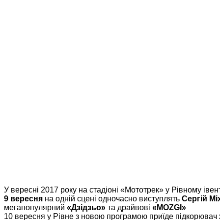
У вересні 2017 року на стадіоні «Мототрек» у Рівному івен
9 вересня
на одній сцені одночасно виступлять
Сергій Мі
мегапопулярний
«Дзідзьо»
та драйвові
«MOZGI»
10 вересня у Рівне з новою програмою приїде підкорювач