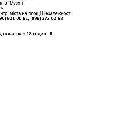
нів “Музон”,
о»
нтрі міста на площі Незалежності.
) 931-00-91, (099) 373-62-68
, початок о 18 годині
!!!