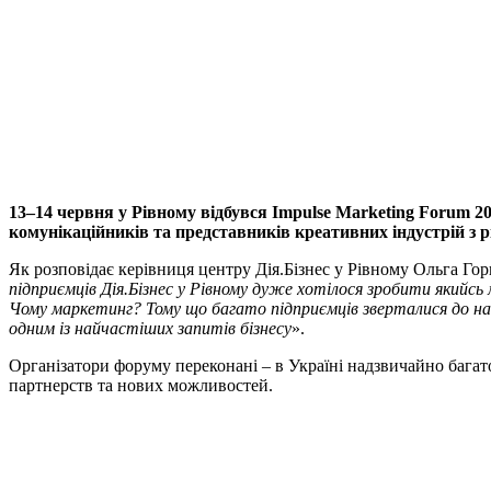
13–14 червня у Рівному відбувся Impulse Marketing Forum 2
комунікаційників та представників креативних індустрій з р
Як розповідає керівниця центру Дія.Бізнес у Рівному Ольга Г
підприємців Дія.Бізнес у Рівному дуже хотілося зробити якийс
Чому маркетинг? Тому що багато підприємців зверталися до нас
одним із найчастіших запитів бізнесу
».
Організатори форуму переконані – в Україні надзвичайно багато
партнерств та нових можливостей.