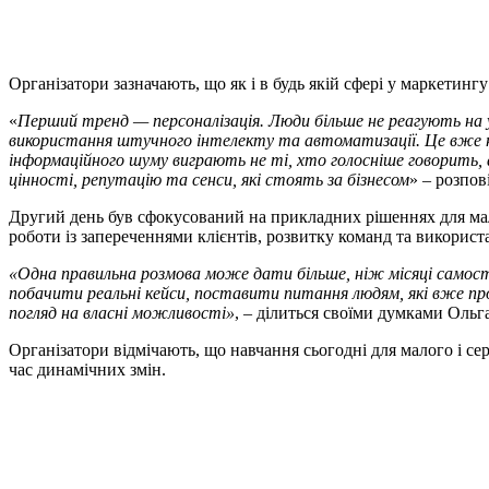
Організатори зазначають, що як і в будь якій сфері у маркетингу
«
Перший тренд — персоналізація. Люди більше не реагують на у
використання штучного інтелекту та автоматизації. Це вже не
інформаційного шуму виграють не ті, хто голосніше говорить, 
цінності, репутацію та сенси, які стоять за бізнесом
» – розпо
Другий день був сфокусований на прикладних рішеннях для мал
роботи із запереченнями клієнтів, розвитку команд та використ
«Одна правильна розмова може дати більше, ніж місяці самос
побачити реальні кейси, поставити питання людям, які вже про
погляд на власні можливості»
, – ділиться своїми думками Оль
Організатори відмічають, що навчання сьогодні для малого і сер
час динамічних змін.