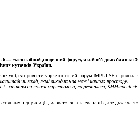
026 — масштабний дводенний форум, який об’єднав близько 30
ізних куточків України.
оркавчук ідея провести маркетинговий форум IMPULSE народилася 
ь масштабний захід, який виходить за межі нашого простору.
 із запитом на пошук маркетолога, таргетолога, SMM-спеціаліста
 сильних підприємців, маркетологів та експертів, але дуже часто