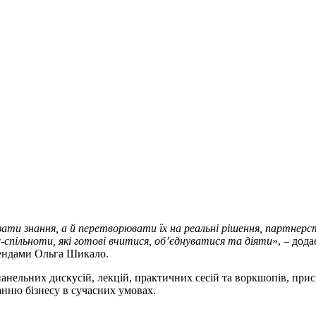
и знання, а й перетворювати їх на реальні рішення, партнерств
с-спільноти, які готові вчитися, об’єднуватися та діяти
», – дод
рендами Ольга Шикало.
нельних дискусій, лекцій, практичних сесій та воркшопів, прис
анню бізнесу в сучасних умовах.