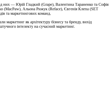
еред них — Юрій Гладкий (Grape), Валентина Тараненко та Софія
о (MacPaw), Альона Рижук (Reface), Євгенія Клепа (SET
ндів та маркетингових команд.
и маркетинг як архітектуру бізнесу та бренду, вихід
 штучного інтелекту на сучасний маркетинг.