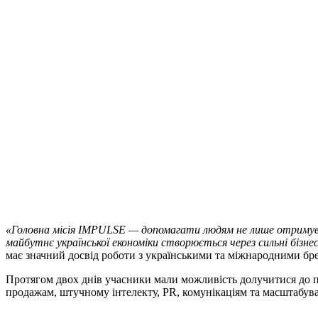
«Головна місія IMPULSE — допомагати людям не лише отримуват
майбутнє української економіки створюється через сильні бізне
має значний досвід роботи з українськими та міжнародними б
Протягом двох днів учасники мали можливість долучитися до па
продажам, штучному інтелекту, PR, комунікаціям та масштабув