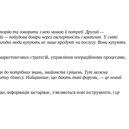
иторію та говорити з нею мовою її потреб. Другий —
 — побудова довіри через експертність і контент. У світі
огодні люди купують не лише продукт чи послугу. Вони купують
 маркетингових стратегій, управління операційними процесами,
х до потрібних знань, знайомств і рішень. Тут можна
итку бізнесу. Найцінніше, що дають такі форуми, — це новий
о, інформація застаріває, з’являються нові інструменти, і це