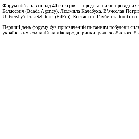
Форум об’єднав понад 40 спікерів — представників провідних у
Балясевич (Banda Agency), Людмила Калабуха, В’ячеслав Петрі
University), Ілля Філіпов (EdEra), Костянтин Грубич та інші ек
Перший день форуму був присвячений питанням побудови сильних
українських компаній на міжнародні ринки, роль особистого бр