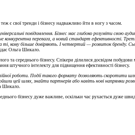
 теж є свої тренди і бізнесу надважливо йти в ногу з часом.
ніверсальні повідомлення. Бізнес має глибоко розуміти свою ауд
 конкурентна перевага, а новий стандарт ефективності. Третій
а ті, кому більше довіряють. І четвертий — розвиток бренду. Сь
відає Ольга Шикало.
ого та середнього бізнесу. Спікери ділилися досвідом побудови
ання штучного інтелекту для підвищення ефективності бізнесу.
тійної роботи. Події такого формату дозволяють скоротити шля
йшли цей шлях, знайти партнерів або навіть нові напрямки розв
га Шикало.
еднього бізнесу дуже важливе, оскільки час рухається дуже швидк