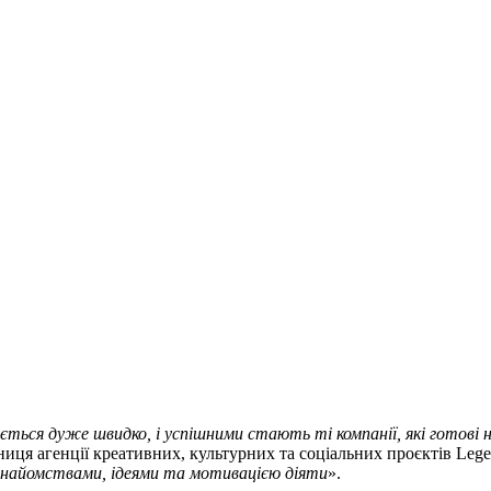
юється дуже швидко, і успішними стають ті компанії, які готов
иця агенції креативних, культурних та соціальних проєктів Lege
и знайомствами, ідеями та мотивацією діяти
».