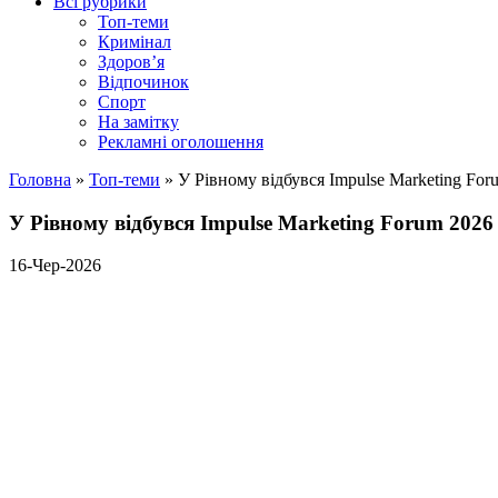
Всі рубрики
Топ-теми
Кримінал
Здоров’я
Відпочинок
Спорт
На замітку
Рекламні оголошення
Головна
»
Топ-теми
»
У Рівному відбувся Impulse Marketing Fo
У Рівному відбувся Impulse Marketing Forum 202
16-Чер-2026