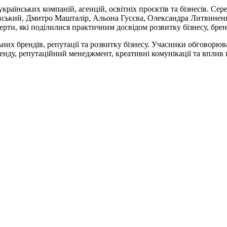
країнських компаній, агенцій, освітніх проєктів та бізнесів. С
вський, Дмитро Машталір, Альона Гусєва, Олександра Литвиненк
сперти, які поділилися практичним досвідом розвитку бізнесу, бре
 брендів, репутації та розвитку бізнесу. Учасники обговорювал
енду, репутаційний менеджмент, креативні комунікації та вплив