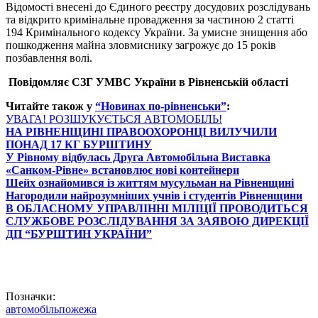
Відомості внесені до Єдиного реєстру досудових розслідувань
та відкрито кримінальне провадження за частиною 2 статті
194 Кримінального кодексу України. За умисне знищення або
пошкодження майна зловмиснику загрожує до 15 років
позбавлення волі.
Повідомляє
СЗГ УМВС України
в Рівненській області
Читайте також у
“Новинах по-рівненськи”
:
УВАГА! РОЗШУКУЄТЬСЯ АВТОМОБІЛЬ!
НА РІВНЕНЩИНІ ПРАВООХОРОНЦІ ВИЛУЧИЛИ
ПОНАД 17 КГ БУРШТИНУ
У Рівному відбулась Друга Автомобільна Виставка
«Санком-Рівне» встановлює нові контейнери
Шейх ознайомився із життям мусульман на Рівненщині
Нагородили найрозумніших учнів і студентів Рівненщини
В ОБЛАСНОМУ УПРАВЛІННІ МІЛІЦІЇ ПРОВОДИТЬСЯ
СЛУЖБОВЕ РОЗСЛІДУВАННЯ ЗА ЗАЯВОЮ ДИРЕКЦІЇ
ДП “БУРШТИН УКРАЇНИ”
Позначки:
автомобіль
пожежа