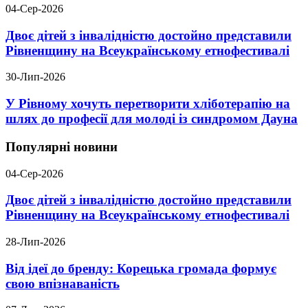
04-Сер-2026
Двоє дітей з інвалідністю достойно представили
Рівненщину на Всеукраїнському етнофестивалі
30-Лип-2026
У Рівному хочуть перетворити хліботерапію на
шлях до професії для молоді із синдромом Дауна
Популярні новини
04-Сер-2026
Двоє дітей з інвалідністю достойно представили
Рівненщину на Всеукраїнському етнофестивалі
28-Лип-2026
Від ідеї до бренду: Корецька громада формує
свою впізнаваність