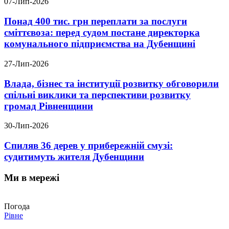
07-Лип-2026
Понад 400 тис. грн переплати за послуги
сміттєвоза: перед судом постане директорка
комунального підприємства на Дубенщині
27-Лип-2026
Влада, бізнес та інституції розвитку обговорили
спільні виклики та перспективи розвитку
громад Рівненщини
30-Лип-2026
Спиляв 36 дерев у прибережній смузі:
судитимуть жителя Дубенщини
Ми в мережі
Погода
Рівне