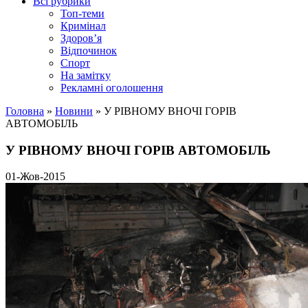
Всі рубрики
Топ-теми
Кримінал
Здоров’я
Відпочинок
Спорт
На замітку
Рекламні оголошення
Головна
»
Новини
»
У РІВНОМУ ВНОЧІ ГОРІВ
АВТОМОБІЛЬ
У РІВНОМУ ВНОЧІ ГОРІВ АВТОМОБІЛЬ
01-Жов-2015