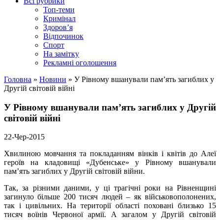
Всі рубрики
Топ-теми
Кримінал
Здоров’я
Відпочинок
Спорт
На замітку
Рекламні оголошення
Головна
»
Новини
»
У Рівному вшанували пам’ять загиблих у
Другій світовій війні
У Рівному вшанували пам’ять загиблих у Другій
світовій війні
22-Чер-2015
Хвилиною мовчання та покладанням вінків і квітів до Алеї
героїв на кладовищі «Дубенське» у Рівному вшанували
пам’ять загиблих у Другій світовій війни.
Так, за різними даними, у ці трагічні роки на Рівненщині
загинуло більше 200 тисяч людей – як військовополонених,
так і цивільних. На території області поховані близько 15
тисяч воїнів Червоної армії. А загалом у Другій світовій