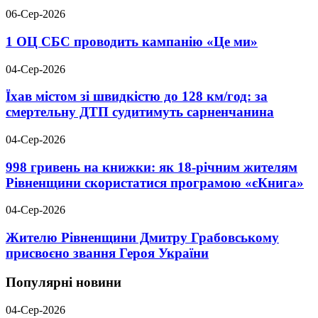
06-Сер-2026
1 ОЦ СБС проводить кампанію «Це ми»
04-Сер-2026
Їхав містом зі швидкістю до 128 км/год: за
смертельну ДТП судитимуть сарненчанина
04-Сер-2026
998 гривень на книжки: як 18-річним жителям
Рівненщини скористатися програмою «єКнига»
04-Сер-2026
Жителю Рівненщини Дмитру Грабовському
присвоєно звання Героя України
Популярні новини
04-Сер-2026