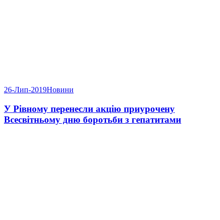
26-Лип-2019
Новини
У Рівному перенесли акцію приурочену
Всесвітньому дню боротьби з гепатитами