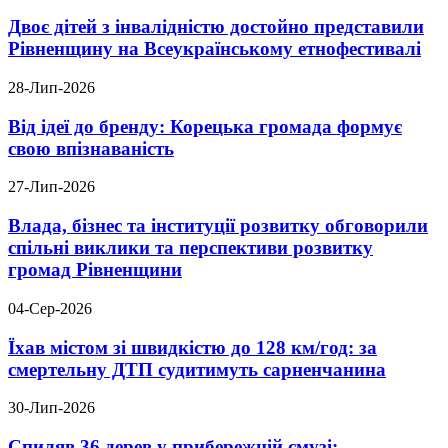
Двоє дітей з інвалідністю достойно представили
Рівненщину на Всеукраїнському етнофестивалі
28-Лип-2026
Від ідеї до бренду: Корецька громада формує
свою впізнаваність
27-Лип-2026
Влада, бізнес та інституції розвитку обговорили
спільні виклики та перспективи розвитку
громад Рівненщини
04-Сер-2026
Їхав містом зі швидкістю до 128 км/год: за
смертельну ДТП судитимуть сарненчанина
30-Лип-2026
Спиляв 36 дерев у прибережній смузі: