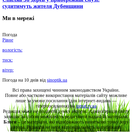
судитимуть жителя Дубенщини
Ми в мережі
Погода
Рівне
вологість:
тиск:
вітер:
Погода на 10 днів від
sinoptik.ua
Всі права захищені чинним законодавством України.
Повне або часткове використання матеріалів сайту можливе
лише за умови посилання (для інтернет-видань —
гіперпосилання) на
tomat.rv.ua
Редакція може не поділяти думку авторів. Адміністрація сайту
залишає за собою можливість редагувати надані їй матеріали.
Блоги
– це матеріали, які відображають винятково точку зору
автора. Редакція не несе відповідальність за публікації