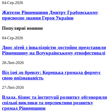
04-Сер-2026
Жителю Рівненщини Дмитру Грабовському
присвоєно звання Героя України
Популярні новини
04-Сер-2026
Двоє дітей з інвалідністю достойно представили
Рівненщину на Всеукраїнському етнофестивалі
28-Лип-2026
Від ідеї до бренду: Корецька громада формує
свою впізнаваність
27-Лип-2026
Влада, бізнес та інституції розвитку обговорили
спільні виклики та перспективи розвитку
громад Рівненщини