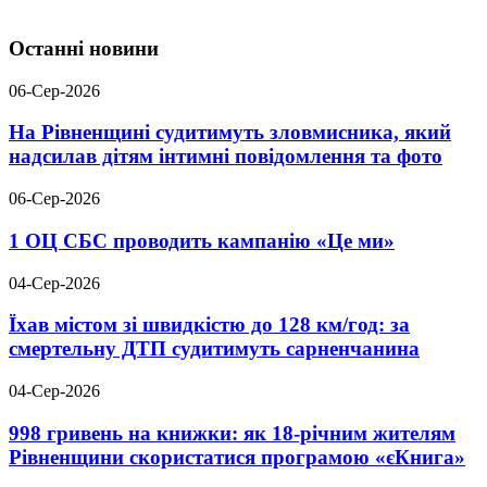
Останні новини
06-Сер-2026
На Рівненщині судитимуть зловмисника, який
надсилав дітям інтимні повідомлення та фото
06-Сер-2026
1 ОЦ СБС проводить кампанію «Це ми»
04-Сер-2026
Їхав містом зі швидкістю до 128 км/год: за
смертельну ДТП судитимуть сарненчанина
04-Сер-2026
998 гривень на книжки: як 18-річним жителям
Рівненщини скористатися програмою «єКнига»