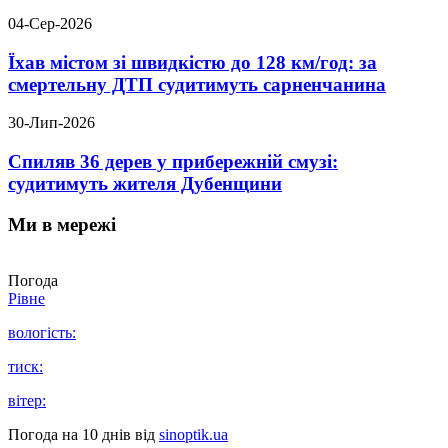
04-Сер-2026
Їхав містом зі швидкістю до 128 км/год: за
смертельну ДТП судитимуть сарненчанина
30-Лип-2026
Спиляв 36 дерев у прибережній смузі:
судитимуть жителя Дубенщини
Ми в мережі
Погода
Рівне
вологість:
тиск:
вітер:
Погода на 10 днів від
sinoptik.ua