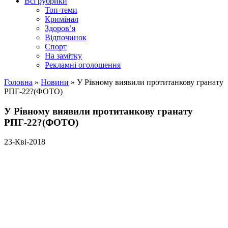
Всі рубрики
Топ-теми
Кримінал
Здоров’я
Відпочинок
Спорт
На замітку
Рекламні оголошення
Головна
»
Новини
»
У Рівному виявили протитанкову гранату
РПГ-22?(ФОТО)
У Рівному виявили протитанкову гранату
РПГ-22?(ФОТО)
23-Кві-2018