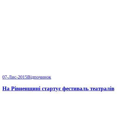
07-Лис-2015
Відпочинок
На Рівненщині стартує фестиваль театралів