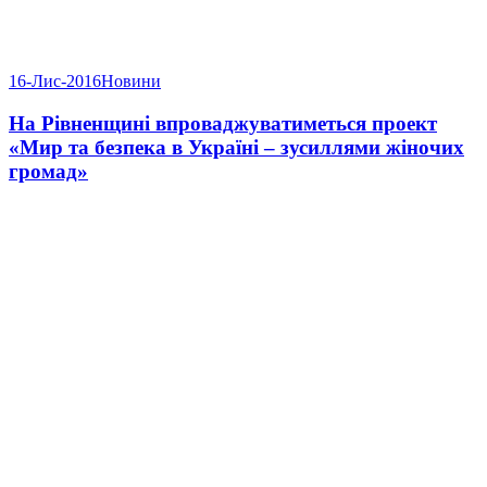
16-Лис-2016
Новини
На Рівненщині впроваджуватиметься проект
«Мир та безпека в Україні – зусиллями жіночих
громад»