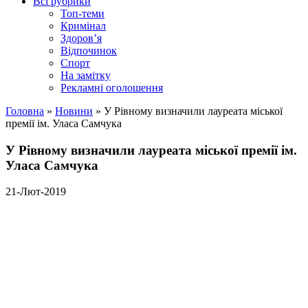
Всі рубрики
Топ-теми
Кримінал
Здоров’я
Відпочинок
Спорт
На замітку
Рекламні оголошення
Головна
»
Новини
»
У Рівному визначили лауреата міської
премії ім. Уласа Самчука
У Рівному визначили лауреата міської премії ім.
Уласа Самчука
21-Лют-2019