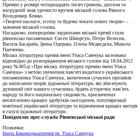
Премію у розмірі чотирнадцять тисяч гривень, диплом та
нагрудний знак урочисто вручив міський голова Рівного
Володимир Хомко.
«Творчої наснаги, успіху та будемо чекати нових творів» –
зазначив міський голова.
Нагадаємо, попередніми лауреатами міської премії стали
рівненські письменики: Євген Шморгун, Петро Велесик,
Василь Басараба, Ірина Одерако, Олена Медвєдєва, Микола
Панченко.
Міська літературна премія імені Уласа Самчука заснована
відповідно до розпорядження міського голови від 18.04.2012
року №385-р «Про міську літературну премію імені Уласа
Самчука» з метою увічнення пам’яті видатного українського
письменника Уласа Самчука, заохочення сучасних прозаїків
до написання творів художньої літератури, які збагачують
духовний світ нашого сучасника, будять історичну пам’ять
народу та його національну свідомість, присвячених
висвітленню кращих здобутків сьогодення, популяризації
новітньої української літератури та відзначення кращих митців
в галузі художньої літератури.
Повідомляє прес-служба Рівненської міської ради
Позначки:
Ірина Баковецька
премія ім. Уласа Самчука