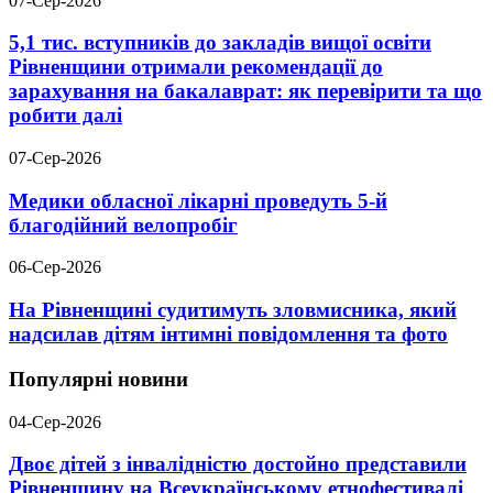
07-Сер-2026
5,1 тис. вступників до закладів вищої освіти
Рівненщини отримали рекомендації до
зарахування на бакалаврат: як перевірити та що
робити далі
07-Сер-2026
Медики обласної лікарні проведуть 5-й
благодійний велопробіг
06-Сер-2026
На Рівненщині судитимуть зловмисника, який
надсилав дітям інтимні повідомлення та фото
Популярні новини
04-Сер-2026
Двоє дітей з інвалідністю достойно представили
Рівненщину на Всеукраїнському етнофестивалі