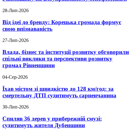
28-Лип-2026
Від ідеї до бренду: Корецька громада формує
свою впізнаваність
27-Лип-2026
Влада, бізнес та інституції розвитку обговорили
спільні виклики та перспективи розвитку
громад Рівненщини
04-Сер-2026
Їхав містом зі швидкістю до 128 км/год: за
смертельну ДТП судитимуть сарненчанина
30-Лип-2026
Спиляв 36 дерев у прибережній смузі:
судитимуть жителя Дубенщини