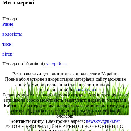
Ми в мережі
Погода
Рівне
вологість:
тиск:
вітер:
Погода на 10 днів від
sinoptik.ua
Всі права захищені чинним законодавством України.
Повне або часткове використання матеріалів сайту можливе
лише за умови посилання (для інтернет-видань —
гіперпосилання) на
tomat.rv.ua
Редакція може не поділяти думку авторів. Адміністрація сайту
залишає за собою можливість редагувати надані їй матеріали.
Блоги
– це матеріали, які відображають винятково точку зору
автора. Редакція не несе відповідальність за публікації
блогерів.
Контакти сайту
: Електронна адреса:
newskvv@ukr.net
© ТОВ «ІНФОРМАЦІЙНЕ АГЕНТСТВО «НОВИНИ ПО-