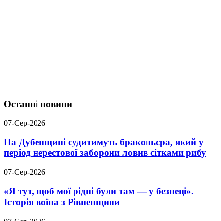
Останні новини
07-Сер-2026
На Дубенщині судитимуть браконьєра, який у
період нерестової заборони ловив сітками рибу
07-Сер-2026
«Я тут, щоб мої рідні були там — у безпеці».
Історія воїна з Рівненщини