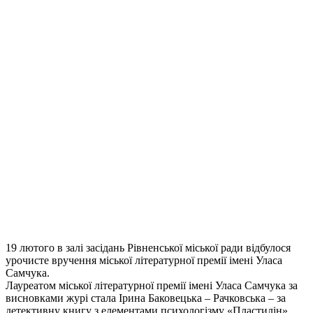
19 лютого в залі засідань Рівненської міської ради відбулося
урочисте вручення міської літературної премії імені Уласа
Самчука.
Лауреатом міської літературної премії імені Уласа Самчука за
висновками журі стала Ірина Баковецька – Рачковська – за
детективну книгу з елементами психологізму «Пластилін» .