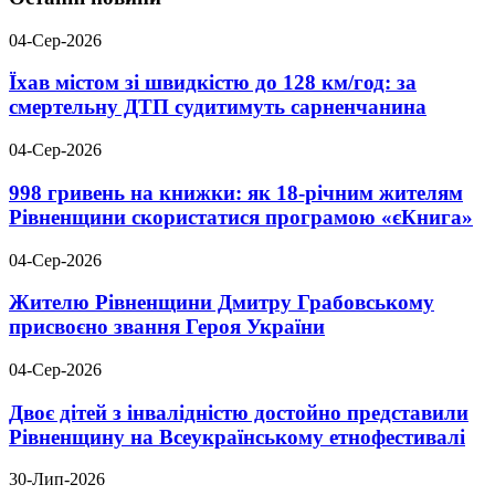
04-Сер-2026
Їхав містом зі швидкістю до 128 км/год: за
смертельну ДТП судитимуть сарненчанина
04-Сер-2026
998 гривень на книжки: як 18-річним жителям
Рівненщини скористатися програмою «єКнига»
04-Сер-2026
Жителю Рівненщини Дмитру Грабовському
присвоєно звання Героя України
04-Сер-2026
Двоє дітей з інвалідністю достойно представили
Рівненщину на Всеукраїнському етнофестивалі
30-Лип-2026