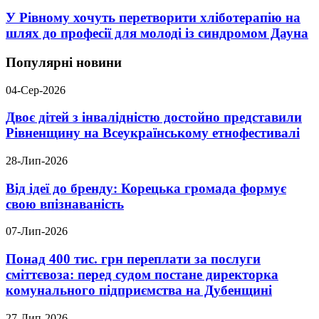
У Рівному хочуть перетворити хліботерапію на
шлях до професії для молоді із синдромом Дауна
Популярні новини
04-Сер-2026
Двоє дітей з інвалідністю достойно представили
Рівненщину на Всеукраїнському етнофестивалі
28-Лип-2026
Від ідеї до бренду: Корецька громада формує
свою впізнаваність
07-Лип-2026
Понад 400 тис. грн переплати за послуги
сміттєвоза: перед судом постане директорка
комунального підприємства на Дубенщині
27-Лип-2026