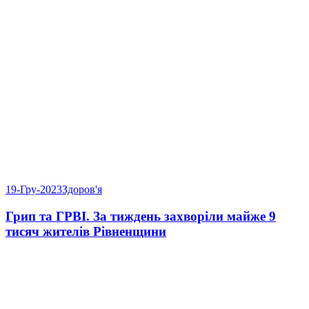
19-Гру-2023
Здоров'я
Грип та ГРВІ. За тиждень захворіли майже 9
тисяч жителів Рівненщини