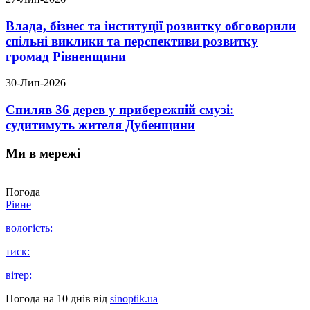
Влада, бізнес та інституції розвитку обговорили
спільні виклики та перспективи розвитку
громад Рівненщини
30-Лип-2026
Спиляв 36 дерев у прибережній смузі:
судитимуть жителя Дубенщини
Ми в мережі
Погода
Рівне
вологість:
тиск:
вітер:
Погода на 10 днів від
sinoptik.ua