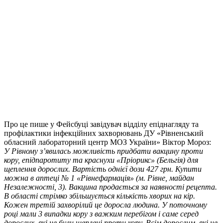
Про це пише у Фейсбуці завідувач відділу епіднагляду та
профілактики інфекційних захворювань ДУ «Рівненський
обласний лабораторний центр МОЗ України» Віктор Мороз:
У Рівному з’явилась можливість придбати вакцину проти
кору, епідпаротиту та краснухи «Пріорикс» (Бельгія) для
щеплення дорослих. Вартість однієї дози 427 грн. Купити
можна в аптеці № 1 «Рівнефармація» (м. Рівне, майдан
Незалежності, 3). Вакцина продається за наявності рецепта.
В області стрімко збільшується кількість хворих на кір.
Кожен третій захворілий це доросла людина. У поточному
році мали 3 випадки кору з важким перебігом і саме серед
дорослих, які не були щеплені проти кору. Всім дорослим, які не