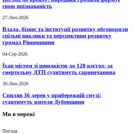
свою впізнаваність
27-Лип-2026
Влада, бізнес та інституції розвитку обговорили
спільні виклики та перспективи розвитку
громад Рівненщини
04-Сер-2026
Їхав містом зі швидкістю до 128 км/год: за
смертельну ДТП судитимуть сарненчанина
30-Лип-2026
Спиляв 36 дерев у прибережній смузі:
судитимуть жителя Дубенщини
Ми в мережі
Погода