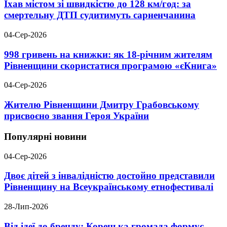
Їхав містом зі швидкістю до 128 км/год: за
смертельну ДТП судитимуть сарненчанина
04-Сер-2026
998 гривень на книжки: як 18-річним жителям
Рівненщини скористатися програмою «єКнига»
04-Сер-2026
Жителю Рівненщини Дмитру Грабовському
присвоєно звання Героя України
Популярні новини
04-Сер-2026
Двоє дітей з інвалідністю достойно представили
Рівненщину на Всеукраїнському етнофестивалі
28-Лип-2026
Від ідеї до бренду: Корецька громада формує