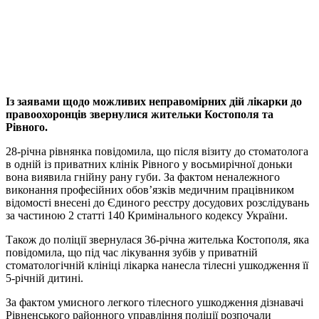
Із заявами щодо можливих неправомірних дій лікарки до
правоохоронців звернулися жительки Костополя та
Рівного.
28-річна рівнянка повідомила, що після візиту до стоматолога
в одній із приватних клінік Рівного у восьмирічної доньки
вона виявила гнійну рану губи. За фактом неналежного
виконання професійних обов’язків медичним працівником
відомості внесені до Єдиного реєстру досудових розслідувань
за частиною 2 статті 140 Кримінального кодексу України.
Також до поліції звернулася 36-річна жителька Костополя, яка
повідомила, що під час лікування зубів у приватній
стоматологічній клініці лікарка нанесла тілесні ушкодження її
5-річній дитині.
За фактом умисного легкого тілесного ушкодження дізнавачі
Рівненського районного управління поліції розпочали