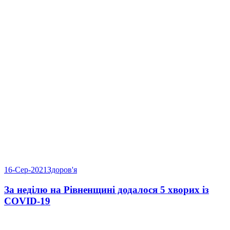
16-Сер-2021
Здоров'я
За неділю на Рівненщині додалося 5 хворих із
COVID-19