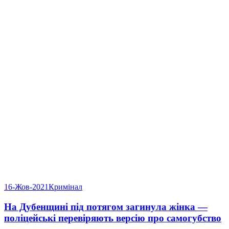
16-Жов-2021
Кримінал
На Дубенщині під потягом загинула жінка —
поліцейські перевіряють версію про самогубство