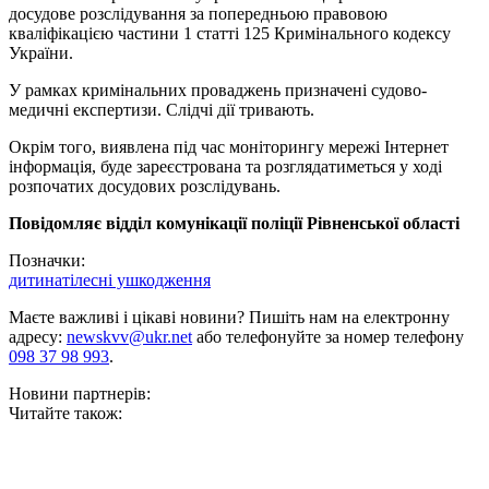
досудове розслідування за попередньою правовою
кваліфікацією частини 1 статті 125 Кримінального кодексу
України.
У рамках кримінальних проваджень призначені судово-
медичні експертизи. Слідчі дії тривають.
Окрім того, виявлена під час моніторингу мережі Інтернет
інформація, буде зареєстрована та розглядатиметься у ході
розпочатих досудових розслідувань.
Повідомляє відділ комунікації поліції Рівненської області
Позначки:
дитина
тілесні ушкодження
Маєте важливі і цікаві новини? Пишіть нам на електронну
адресу:
newskvv@ukr.net
або телефонуйте за номер телефону
098 37 98 993
.
Новини партнерів:
Читайте також: