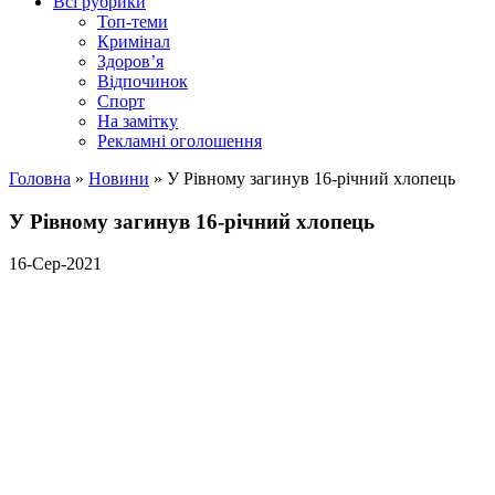
Всі рубрики
Топ-теми
Кримінал
Здоров’я
Відпочинок
Спорт
На замітку
Рекламні оголошення
Головна
»
Новини
»
У Рівному загинув 16-річний хлопець
У Рівному загинув 16-річний хлопець
16-Сер-2021