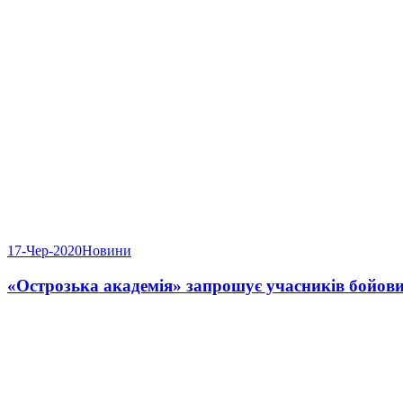
17-Чер-2020
Новини
«Острозька академія» запрошує учасників бойови