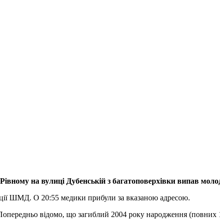
у Рівному на вулиці Дубенській з багатоповерхівки випав моло
анції ШМД. О 20:55 медики прибули за вказаною адресою.
 Попередньо відомо, що загиблий 2004 року народження (повних 1