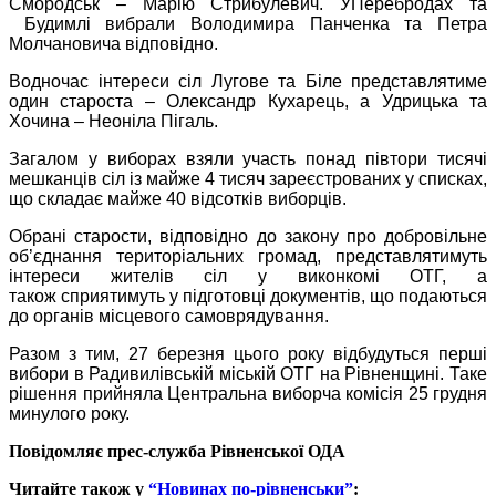
Смородськ – Марію Стрибулевич. У
Перебродах та
Будимлі вибрали Володимира Панченка та Петра
Молчановича відповідно.
Водночас інтереси сіл Лугове та Біле представлятиме
один староста – Олександр Кухарець, а Удрицька та
Хочина – Неоніла Пігаль.
Загалом у виборах взяли участь понад півтори тисячі
мешканців сіл із майже 4 тисяч зареєстрованих у списках,
що складає майже 40 відсотків виборців.
Обрані старости, відповідно до закону про добровільне
об
’
єднання територіальних громад, представлятимуть
інтереси жителів сіл у виконкомі ОТГ, а
також
сприятимуть у підготовці документів, що подаються
до органів місцевого самоврядування.
Разом з тим, 27 березня цього року відбудуться перші
вибори в Радивилівській міській ОТГ на Рівненщині. Таке
рішення прийняла Центральна виборча комісія 25 грудня
минулого року.
Повідомляє прес-служба Рівненської ОДА
Читайте також у
“Новинах по-рівненськи”
: