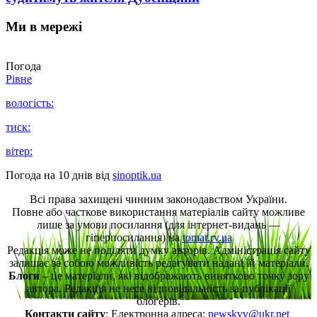
Ми в мережі
Погода
Рівне
вологість:
тиск:
вітер:
Погода на 10 днів від
sinoptik.ua
Всі права захищені чинним законодавством України.
Повне або часткове використання матеріалів сайту можливе
лише за умови посилання (для інтернет-видань —
гіперпосилання) на
tomat.rv.ua
Редакція може не поділяти думку авторів. Адміністрація сайту
залишає за собою можливість редагувати надані їй матеріали.
Блоги
– це матеріали, які відображають винятково точку зору
автора. Редакція не несе відповідальність за публікації
блогерів.
Контакти сайту
: Електронна адреса:
newskvv@ukr.net