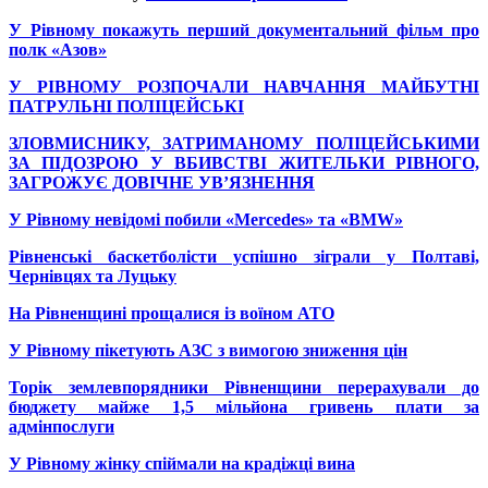
У Рівному покажуть перший документальний фільм про
полк «Азов»
У РІВНОМУ РОЗПОЧАЛИ НАВЧАННЯ МАЙБУТНІ
ПАТРУЛЬНІ ПОЛІЦЕЙСЬКІ
ЗЛОВМИСНИКУ, ЗАТРИМАНОМУ ПОЛІЦЕЙСЬКИМИ
ЗА ПІДОЗРОЮ У ВБИВСТВІ ЖИТЕЛЬКИ РІВНОГО,
ЗАГРОЖУЄ ДОВІЧНЕ УВ’ЯЗНЕННЯ
У Рівному невідомі побили «Mercedes» та «BMW»
Рівненські баскетболісти успішно зіграли у Полтаві,
Чернівцях та Луцьку
На Рівненщині прощалися із воїном АТО
У Рівному пікетують АЗС з вимогою зниження цін
Торік землевпорядники Рівненщини перерахували до
бюджету майже 1,5 мільйона гривень плати за
адмінпослуги
У Рівному жінку спіймали на крадіжці вина