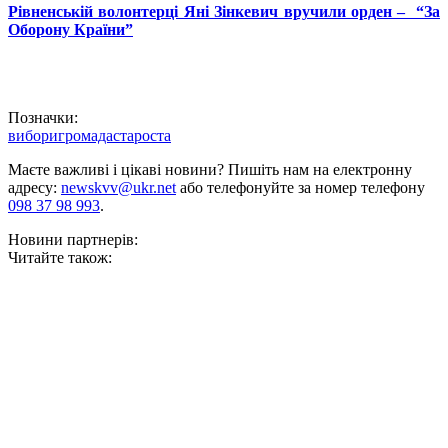
Рівненській волонтерці Яні Зінкевич вручили орден – “За
Оборону Країни”
Позначки:
вибори
громада
староста
Маєте важливі і цікаві новини? Пишіть нам на електронну
адресу:
newskvv@ukr.net
або телефонуйте за номер телефону
098 37 98 993
.
Новини партнерів:
Читайте також: