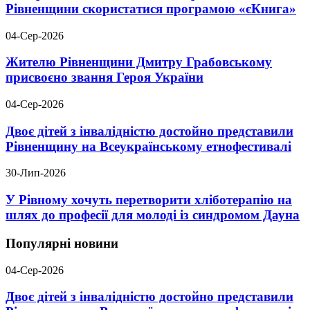
Рівненщини скористатися програмою «єКнига»
04-Сер-2026
Жителю Рівненщини Дмитру Грабовському
присвоєно звання Героя України
04-Сер-2026
Двоє дітей з інвалідністю достойно представили
Рівненщину на Всеукраїнському етнофестивалі
30-Лип-2026
У Рівному хочуть перетворити хліботерапію на
шлях до професії для молоді із синдромом Дауна
Популярні новини
04-Сер-2026
Двоє дітей з інвалідністю достойно представили