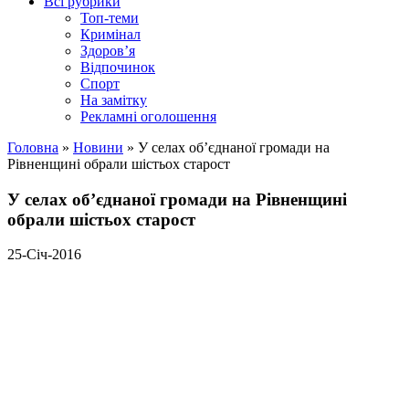
Всі рубрики
Топ-теми
Кримінал
Здоров’я
Відпочинок
Спорт
На замітку
Рекламні оголошення
Головна
»
Новини
»
У селах об’єднаної громади на
Рівненщині обрали шістьох старост
У селах об’єднаної громади на Рівненщині
обрали шістьох старост
25-Січ-2016