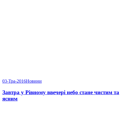
03-Тра-2016
Новини
Завтра у Рівному ввечері небо стане чистим та
ясним