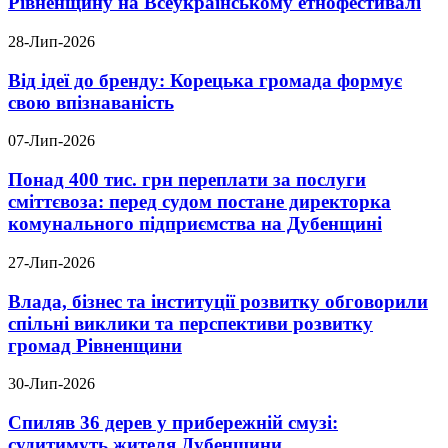
Рівненщину на Всеукраїнському етнофестивалі
28-Лип-2026
Від ідеї до бренду: Корецька громада формує
свою впізнаваність
07-Лип-2026
Понад 400 тис. грн переплати за послуги
сміттєвоза: перед судом постане директорка
комунального підприємства на Дубенщині
27-Лип-2026
Влада, бізнес та інституції розвитку обговорили
спільні виклики та перспективи розвитку
громад Рівненщини
30-Лип-2026
Спиляв 36 дерев у прибережній смузі:
судитимуть жителя Дубенщини