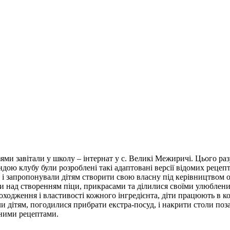
ями завітали у школу – інтернат у с. Великі Межиричі. Цього раз
ндою клубу були розроблені такі адаптовані версії відомих рецеп
 і запропонували дітям створити свою власну під керівництвом о
и над створенням піци, прикрасами та ділилися своїми улюблени
одження і властивості кожного інгредієнта, діти працюють в ком
ли дітям, погодилися прибрати екстра-посуд, і накрити столи п
еними рецептами.