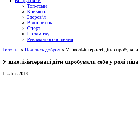
Всі рубрики
Топ-теми
Кримінал
Здоров’я
Відпочинок
Спорт
На замітку
Рекламні оголошення
Головна
»
Поділись добром
»
У школі-інтернаті діти спробували
У школі-інтернаті діти спробували себе у ролі піц
11-Лис-2019