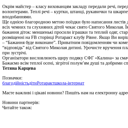
Окрім майстер – класу вихованцям закладу передали речі, переда
волонтерами. Теплі речі – куртки, штанці, рукавички та шкарпе
вподобаннями.
Ще однією благородною метою поїздки було написання листів д
всіх чемних та слухняних дітей чекає свято Святого Миколая. 
бажання діток: меншенькі просили іграшки та теплий одяг, старш
розміщенні на FB сторінці Ротаракт клубу Рівне. Якщо Ви вирі
– “Бажання буде виконане”. Приватним повідомленням чи комен
“відповідь” від Святого Миколая дитині. Урочисте вручення пл
при зустрічі.
Організатори висловлюють щиру подяку СФГ «Калина» за смачну
Бажаємо всім теплої осені, зігрітої полум’ям душі та добрими с
Тетяна Карцева
Позначки:
благодійність
діти
Ротаракт
школа-інтернат
Маєте важливі і цікаві новини? Пишіть нам на електронну адре
Новини партнерів:
Читайте також: