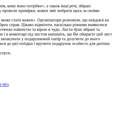
м, кому воно потрібне», а також інші речі, зібрані
зу провели примірки, кожен зміг вибрати щось за своїми
може стати кожен». Організатори розповіли, що невдовзі на
брих справ. Цікаво відмітити, наскільки різними виявилися
тячою наївністю та вірою в чудо. Листи були зібрані та
и і в коментарі під листом напишіть, що Ви обираєте цей лист
запакувати у подарунковий папір та долучити до нього
ся до цієї поїздки і вручити подарунок особисто для дитини
соуси.
8 993
.