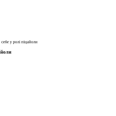
 себе у ролі піцайоли
айоли