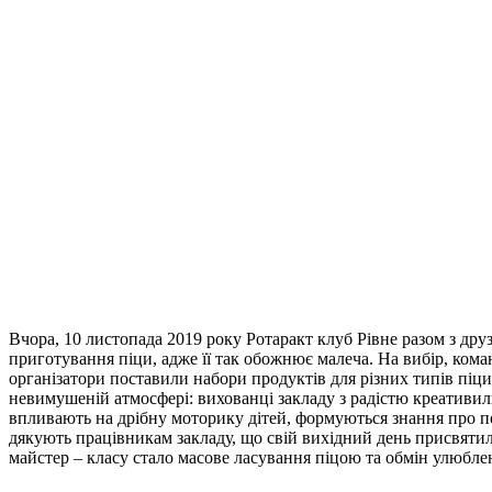
Вчора, 10 листопада 2019 року Ротаракт клуб Рівне разом з друз
приготування піци, адже її так обожнює малеча. На вибір, кома
організатори поставили набори продуктів для різних типів піци
невимушеній атмосфері: вихованці закладу з радістю креативил
впливають на дрібну моторику дітей, формуються знання про пох
дякують працівникам закладу, що свій вихідний день присвяти
майстер – класу стало масове ласування піцою та обмін улюбл