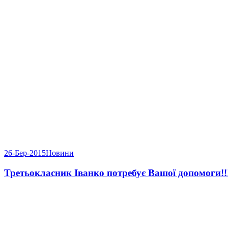
26-Бер-2015
Новини
Третьокласник Іванко потребує Вашої допомоги!!