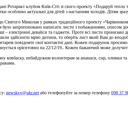
ні Ротаракт клубом Київ-Сіті зі свого проекту «Подаруй тепло ти
тки особливо актуальні для дітей з настанням холодів. Дітям зра
о Святого Миколая у рамках традиційного проекту «Чарівником 
Їм було запропоновано написати листи з побажаннями, описом до
і – електронні девайси та гаджети. Проте всі листи пронизані ди
шили здійснити мрію дитини, то оберіть лист який Вам до вподоб
тарем повідомте свої контактні дані. Кожен подарунок просимо 
анується орієнтовно на 22/12/19.. Кожен бажаючий може долучити
 ковбаску, небайдужим волонтерам за ананаси, сир, оливки та 
правами.
су:
newskvv@ukr.net
або телефонуйте за номер телефону
098 37 9