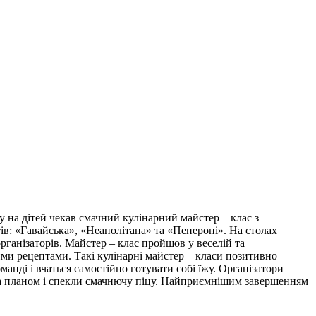
у на дітей чекав смачний кулінарний майстер – клас з
тів: «Гавайська», «Неаполітана» та «Пепероні». На столах
рганізаторів. Майстер – клас пройшов у веселій та
ми рецептами. Такі кулінарні майстер – класи позитивно
анді і вчаться самостійно готувати собі їжу. Організатори
оза планом і спекли смачнючу піцу. Найприємнішим завершенням