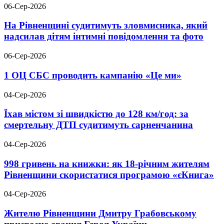
06-Сер-2026
На Рівненщині судитимуть зловмисника, який
надсилав дітям інтимні повідомлення та фото
06-Сер-2026
1 ОЦ СБС проводить кампанію «Це ми»
04-Сер-2026
Їхав містом зі швидкістю до 128 км/год: за
смертельну ДТП судитимуть сарненчанина
04-Сер-2026
998 гривень на книжки: як 18-річним жителям
Рівненщини скористатися програмою «єКнига»
04-Сер-2026
Жителю Рівненщини Дмитру Грабовському