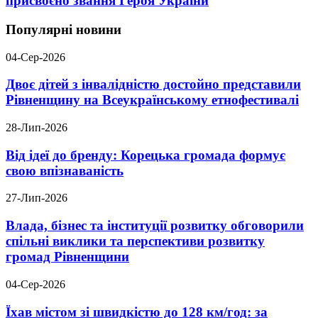
присвоєно звання Героя України
Популярні новини
04-Сер-2026
Двоє дітей з інвалідністю достойно представили
Рівненщину на Всеукраїнському етнофестивалі
28-Лип-2026
Від ідеї до бренду: Корецька громада формує
свою впізнаваність
27-Лип-2026
Влада, бізнес та інституції розвитку обговорили
спільні виклики та перспективи розвитку
громад Рівненщини
04-Сер-2026
Їхав містом зі швидкістю до 128 км/год: за