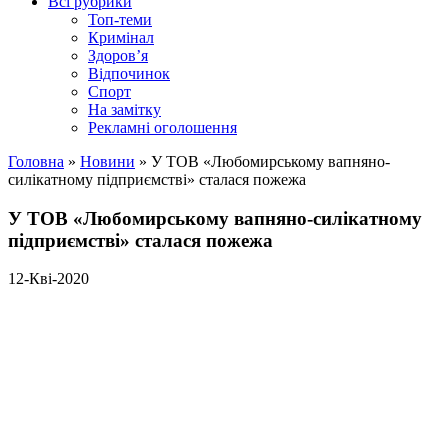
Всі рубрики
Топ-теми
Кримінал
Здоров’я
Відпочинок
Спорт
На замітку
Рекламні оголошення
Головна
»
Новини
»
У ТОВ «Любомирському вапняно-
силікатному підприємстві» сталася пожежа
У ТОВ «Любомирському вапняно-силікатному
підприємстві» сталася пожежа
12-Кві-2020