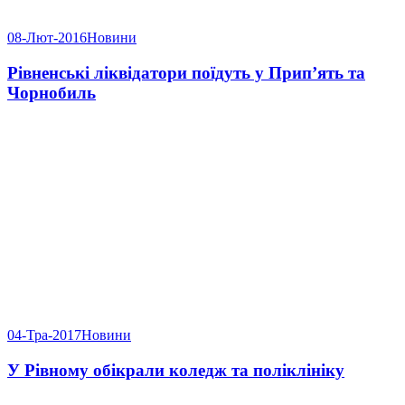
08-Лют-2016
Новини
Рівненські ліквідатори поїдуть у Прип’ять та
Чорнобиль
04-Тра-2017
Новини
У Рівному обікрали коледж та поліклініку