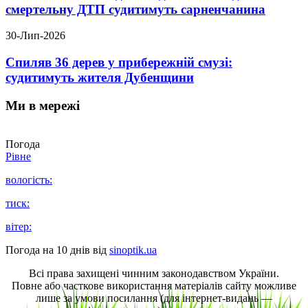
смертельну ДТП судитимуть сарненчанина
30-Лип-2026
Спиляв 36 дерев у прибережній смузі:
судитимуть жителя Дубенщини
Ми в мережі
Погода
Рівне
вологість:
тиск:
вітер:
Погода на 10 днів від
sinoptik.ua
Всі права захищені чинним законодавством України.
Повне або часткове використання матеріалів сайту можливе
лише за умови посилання (для інтернет-видань —