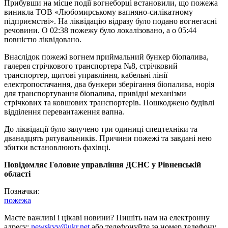
Прибувши на місце події вогнеборці встановили, що пожежа
виникла ТОВ «Любомирському вапняно-силікатному
підприємстві». На ліквідацію відразу було подано вогнегасні
речовини. О 02:38 пожежу було локалізовано, а о 05:44
повністю ліквідовано.
Внаслідок пожежі вогнем приймальний бункер біопалива,
галерея стрічкового транспортера №8, стрічковий
транспортер, щитові управління, кабельні лінії
електропостачання, два бункери зберігання біопалива, норія
для транспортування біопалива, привідні механізми
стрічкових та ковшових транспортерів. Пошкоджено будівлі
відділення перевантаження вапна.
До ліквідації було залучено три одиниці спецтехніки та
дванадцять рятувальників. Причини пожежі та завдані нею
збитки встановлюють фахівці.
Повідомляє Головне управління ДСНС у Рівненській
області
Позначки:
пожежа
Маєте важливі і цікаві новини? Пишіть нам на електронну
адресу:
newskvv@ukr.net
або телефонуйте за номер телефону