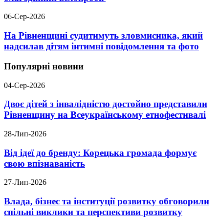
06-Сер-2026
На Рівненщині судитимуть зловмисника, який
надсилав дітям інтимні повідомлення та фото
Популярні новини
04-Сер-2026
Двоє дітей з інвалідністю достойно представили
Рівненщину на Всеукраїнському етнофестивалі
28-Лип-2026
Від ідеї до бренду: Корецька громада формує
свою впізнаваність
27-Лип-2026
Влада, бізнес та інституції розвитку обговорили
спільні виклики та перспективи розвитку