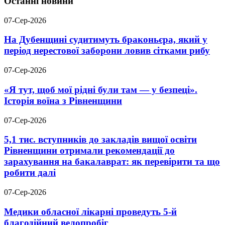
Останні новини
07-Сер-2026
На Дубенщині судитимуть браконьєра, який у
період нерестової заборони ловив сітками рибу
07-Сер-2026
«Я тут, щоб мої рідні були там — у безпеці».
Історія воїна з Рівненщини
07-Сер-2026
5,1 тис. вступників до закладів вищої освіти
Рівненщини отримали рекомендації до
зарахування на бакалаврат: як перевірити та що
робити далі
07-Сер-2026
Медики обласної лікарні проведуть 5-й
благодійний велопробіг