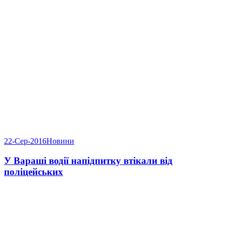
22-Сер-2016
Новини
У Вараші водії напідпитку втікали від
поліцейських