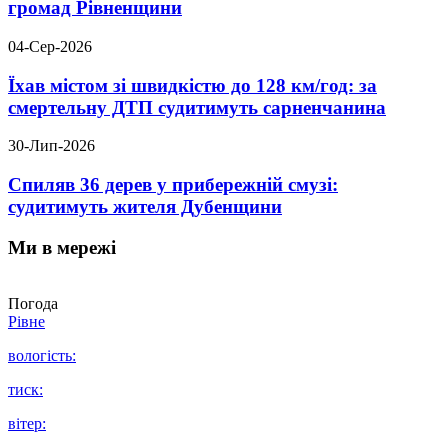
громад Рівненщини
04-Сер-2026
Їхав містом зі швидкістю до 128 км/год: за
смертельну ДТП судитимуть сарненчанина
30-Лип-2026
Спиляв 36 дерев у прибережній смузі:
судитимуть жителя Дубенщини
Ми в мережі
Погода
Рівне
вологість:
тиск:
вітер: