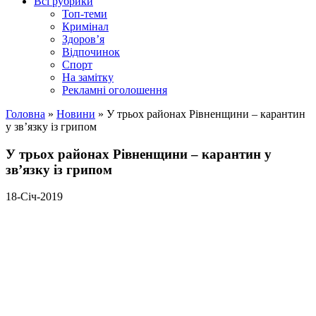
Всі рубрики
Топ-теми
Кримінал
Здоров’я
Відпочинок
Спорт
На замітку
Рекламні оголошення
Головна
»
Новини
»
У трьох районах Рівненщини – карантин
у зв’язку із грипом
У трьох районах Рівненщини – карантин у
зв’язку із грипом
18-Січ-2019