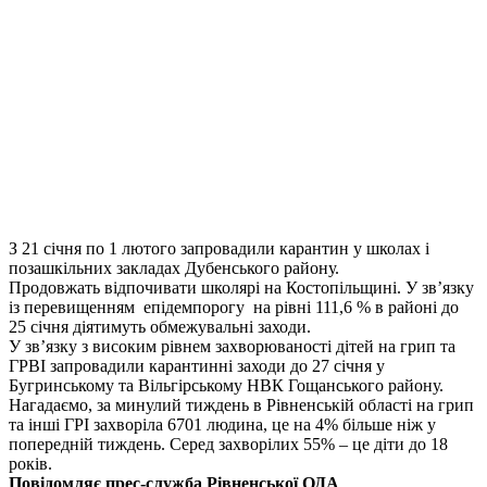
З 21 січня по 1 лютого запровадили карантин у школах і
позашкільних закладах Дубенського району.
Продовжать відпочивати школярі на
Костопільщині. У зв’язку
із
перевищенням епідемпорогу на рівні 111,6 % в районі до
25 січня діятимуть обмежувальні заходи.
У зв’язку з високим рівнем захворюваності дітей на грип та
ГРВІ
запровадили карантинні заходи до 27 січня у
Бугринському та Вільгірському НВК Гощанського району.
Нагадаємо, з
а минулий тиждень в Рівненській області на грип
та інші ГРІ захворіла 6701 людина, це на 4% більше ніж у
попередній тиждень. Серед захворілих 55% – це діти до 18
років.
Повідомляє прес-служба Рівненської ОДА