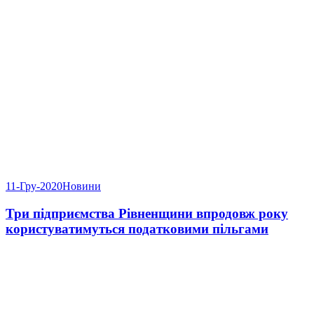
11-Гру-2020
Новини
Три підприємства Рівненщини впродовж року
користуватимуться податковими пільгами