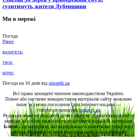
судитимуть жителя Дубенщини
Ми в мережі
Погода
Рівне
вологість:
тиск:
вітер:
Погода на 10 днів від
sinoptik.ua
Всі права захищені чинним законодавством України.
Повне або часткове використання матеріалів сайту можливе
лише за умови посилання (для інтернет-видань —
гіперпосилання) на
tomat.rv.ua
Редакція може не поділяти думку авторів. Адміністрація сайту
залишає за собою можливість редагувати надані їй матеріали.
Блоги
– це матеріали, які відображають винятково точку зору
автора. Редакція не несе відповідальність за публікації