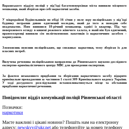
Варашського відділу поліції у під’їзді багатоповерхівки міста виявили місцевого
мешканця, який зберігав при собі наркотичні засоби.
У мікрорайоні Будівельників по обіді 16 січня у поле зору поліцейських у під`їзді
будинку потрапив дивно одягнений молодик, який до того ж поводив себе
неадекватно. Ним виявився 18-річний мешканець однієї із квартир. Під час
поверхневого огляду в кишені рожевого жіночого халата, в який він був одягнений,
правоохоронці виявили сім поліетиленових пакетиків із наркотичним засобом –
марихуаною.
Зловмисник пояснив поліцейським, що споживає наркотики, тому зберігав їх для
власних потреб.
Вилучена речовина поліцейськими направлена до Рівненського науково-дослідного
експертно-криміналістичного центру МВС для проведення експертизи.
За фактом незаконного придбання та зберігання наркотичного засобу відкрито
кримінальне провадження за частиною 1 статті 309 Кримінального кодексу України.
У ході досудового розслідування встановлюватимуться місце та обставини
придбання наркотичної речовини.
Повідомляє відділ комунікації поліції Рівненської області
Позначки:
наркотики
Маєте важливі і цікаві новини? Пишіть нам на електронну
адресу:
newskvv@ukr.net
або телефонуйте за номер телефону