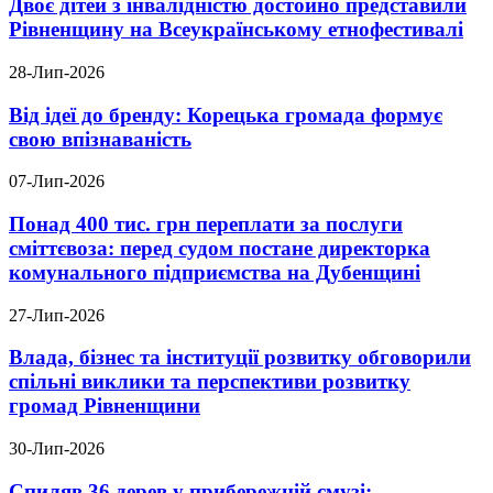
Двоє дітей з інвалідністю достойно представили
Рівненщину на Всеукраїнському етнофестивалі
28-Лип-2026
Від ідеї до бренду: Корецька громада формує
свою впізнаваність
07-Лип-2026
Понад 400 тис. грн переплати за послуги
сміттєвоза: перед судом постане директорка
комунального підприємства на Дубенщині
27-Лип-2026
Влада, бізнес та інституції розвитку обговорили
спільні виклики та перспективи розвитку
громад Рівненщини
30-Лип-2026
Спиляв 36 дерев у прибережній смузі: