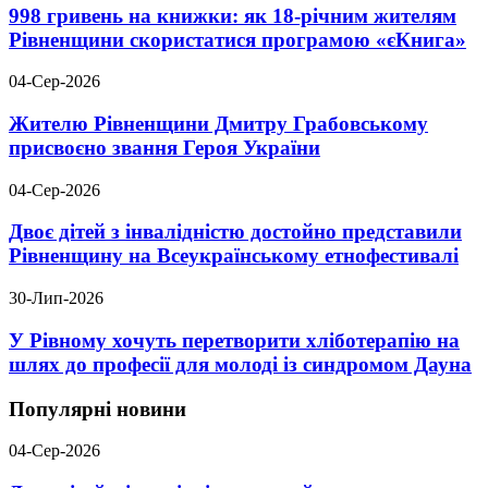
998 гривень на книжки: як 18-річним жителям
Рівненщини скористатися програмою «єКнига»
04-Сер-2026
Жителю Рівненщини Дмитру Грабовському
присвоєно звання Героя України
04-Сер-2026
Двоє дітей з інвалідністю достойно представили
Рівненщину на Всеукраїнському етнофестивалі
30-Лип-2026
У Рівному хочуть перетворити хліботерапію на
шлях до професії для молоді із синдромом Дауна
Популярні новини
04-Сер-2026