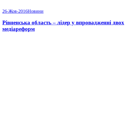
26-Жов-2016
Новини
Рівненська область – лідер у впровадженні двох
медіареформ