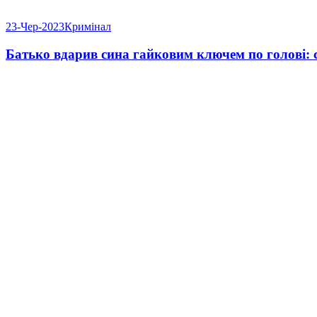
23-Чер-2023
Кримінал
Батько вдарив сина гайковим ключем по голові: 