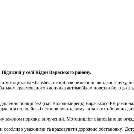
 Підлісній у селі Кідри Вараського району.
и мотоциклом «Jianshe», не вибрав безпечної швидкості руху, не
з батьком травмованого хлопчика автомобілем повезли його до лі
дділення поліції №2 (смт Володимирець) Вараського РВ розпочал
ження поліцейські встановлюють, чому та за яких обставин дити
му законом порядку, вилучений. Мотоцикліст відповідно до огляд
ути особливо уважними та враховувати дорожню обстановку! Дот