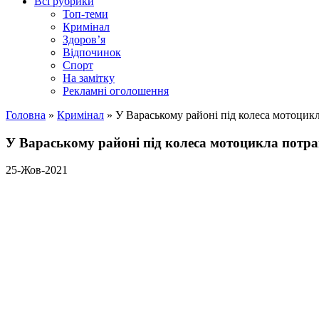
Всі рубрики
Топ-теми
Кримінал
Здоров’я
Відпочинок
Спорт
На замітку
Рекламні оголошення
Головна
»
Кримінал
»
У Вараському районі під колеса мотоцик
У Вараському районі під колеса мотоцикла потр
25-Жов-2021