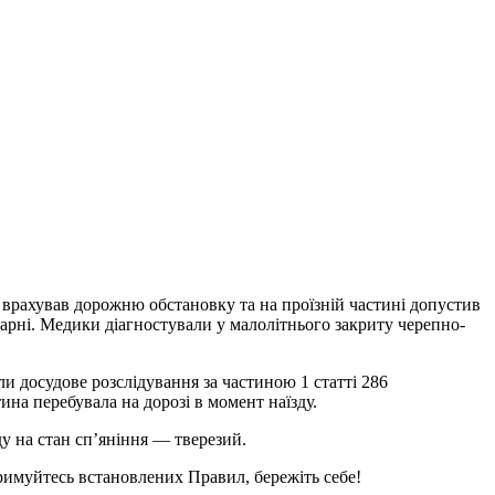
 врахував дорожню обстановку та на проїзній частині допустив
карні. Медики діагностували у малолітнього закриту черепно-
и досудове розслідування за частиною 1 статті 286
на перебувала на дорозі в момент наїзду.
у на стан сп’яніння — тверезий.
римуйтесь встановлених Правил, бережіть себе!