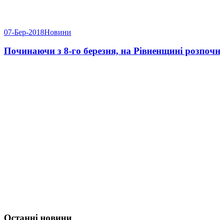
07-Бер-2018
Новини
Починаючи з 8-го березня, на Рівненщині розпочн
Останні новини