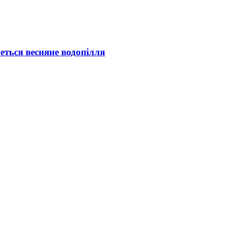
еться весняне водопілля