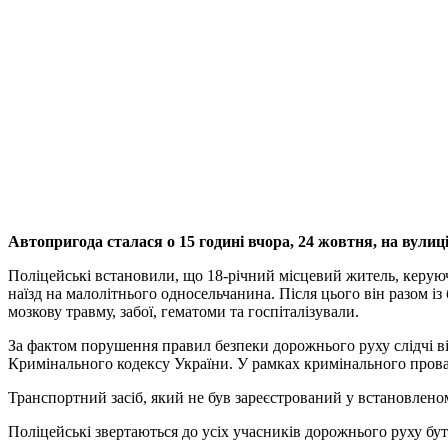
Автопригода сталася о 15 годині вчора, 24 жовтня, на вулиці
Поліцейські встановили, що 18-річний місцевий житель, керуюч
наїзд на малолітнього односельчанина. Після цього він разом і
мозкову травму, забої, гематоми та госпіталізували.
За фактом порушення правил безпеки дорожнього руху слідчі ві
Кримінального кодексу України. У рамках кримінального провад
Транспортний засіб, який не був зареєстрований у встановлено
Поліцейські звертаються до усіх учасників дорожнього руху б