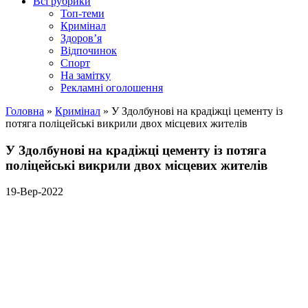
Всі рубрики
Топ-теми
Кримінал
Здоров’я
Відпочинок
Спорт
На замітку
Рекламні оголошення
Головна
»
Кримінал
»
У Здолбунові на крадіжці цементу із
потяга поліцейські викрили двох місцевих жителів
У Здолбунові на крадіжці цементу із потяга
поліцейські викрили двох місцевих жителів
19-Вер-2022