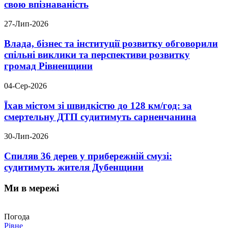
свою впізнаваність
27-Лип-2026
Влада, бізнес та інституції розвитку обговорили
спільні виклики та перспективи розвитку
громад Рівненщини
04-Сер-2026
Їхав містом зі швидкістю до 128 км/год: за
смертельну ДТП судитимуть сарненчанина
30-Лип-2026
Спиляв 36 дерев у прибережній смузі:
судитимуть жителя Дубенщини
Ми в мережі
Погода
Рівне