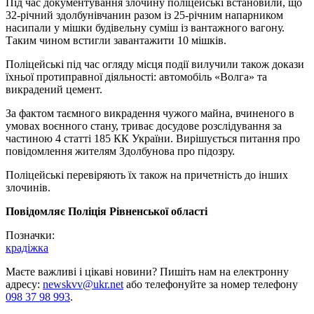
Під час документування злочину поліцейські встановили, що
32-річний здолбунівчанин разом із 25-річним напарником
насипали у мішки будівельну суміш із вантажного вагону.
Таким чином встигли завантажити 10 мішків.
Поліцейські під час огляду місця події вилучили також докази
їхньої протиправної діяльності: автомобіль «Волга» та
викрадений цемент.
За фактом таємного викрадення чужого майна, вчиненого в
умовах воєнного стану, триває досудове розслідування за
частиною 4 статті 185 КК України. Вирішується питання про
повідомлення жителям Здолбунова про підозру.
Поліцейські перевіряють їх також на причетність до інших
злочинів.
Повідомляє Поліція Рівненської області
Позначки:
крадіжка
Маєте важливі і цікаві новини? Пишіть нам на електронну
адресу:
newskvv@ukr.net
або телефонуйте за номер телефону
098 37 98 993
.