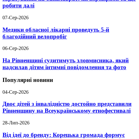
робити далі
07-Сер-2026
Медики обласної лікарні проведуть 5-й
благодійний велопробіг
06-Сер-2026
На Рівненщині судитимуть зловмисника, який
надсилав дітям інтимні повідомлення та фото
Популярні новини
04-Сер-2026
Двоє дітей з інвалідністю достойно представили
Рівненщину на Всеукраїнському етнофестивалі
28-Лип-2026
Від ідеї до бренду: Корецька громада формує