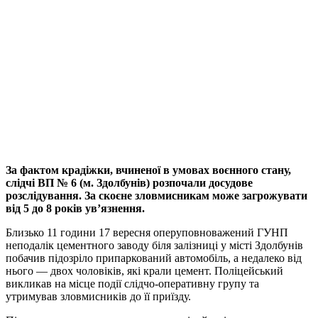
За фактом крадіжки, вчиненої в умовах воєнного стану,
слідчі ВП № 6 (м. Здолбунів) розпочали досудове
розслідування. За скоєне зловмисникам може загрожувати
від 5 до 8 років ув’язнення.
Близько 11 години 17 вересня оперуповноважений ГУНП
неподалік цементного заводу біля залізниці у місті Здолбунів
побачив підозріло припаркований автомобіль, а недалеко від
нього — двох чоловіків, які крали цемент. Поліцейський
викликав на місце події слідчо-оперативну групу та
утримував зловмисників до її приїзду.