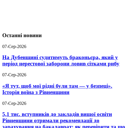
Останні новини
07-Сер-2026
На Дубенщині судитимуть браконьєра, який у
період нерестової заборони ловив сітками рибу
07-Сер-2026
«Я тут, щоб мої рідні були там — у безпеці».
Історія воїна з Рівненщини
07-Сер-2026
5,1 тис. вступників до закладів вищої освіти
Рівненщини отримали рекомендації до
зарахування на бакалаврат: як перевірити та що