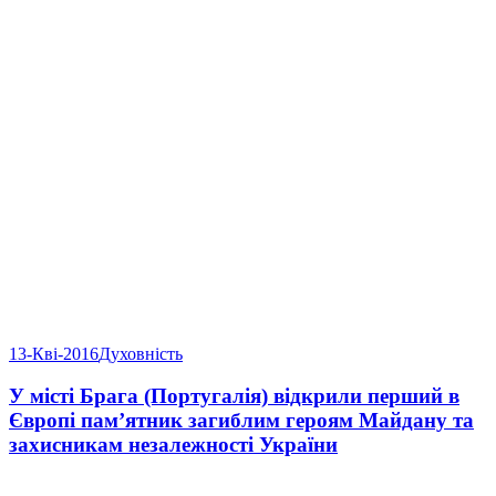
13-Кві-2016
Духовність
У місті Брага (Португалія) відкрили перший в
Європі пам’ятник загиблим героям Майдану та
захисникам незалежності України