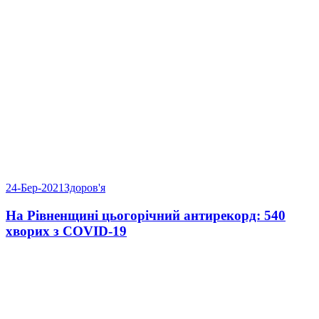
24-Бер-2021
Здоров'я
На Рівненщині цьогорічний антирекорд: 540
хворих з COVID-19