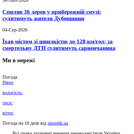
30-Лип-2026
Спиляв 36 дерев у прибережній смузі:
судитимуть жителя Дубенщини
04-Сер-2026
Їхав містом зі швидкістю до 128 км/год: за
смертельну ДТП судитимуть сарненчанина
Ми в мережі
Погода
Рівне
вологість:
тиск:
вітер:
Погода на 10 днів від
sinoptik.ua
Всі права захищені чинним законодавством України.