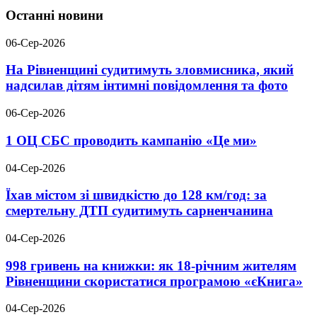
Останні новини
06-Сер-2026
На Рівненщині судитимуть зловмисника, який
надсилав дітям інтимні повідомлення та фото
06-Сер-2026
1 ОЦ СБС проводить кампанію «Це ми»
04-Сер-2026
Їхав містом зі швидкістю до 128 км/год: за
смертельну ДТП судитимуть сарненчанина
04-Сер-2026
998 гривень на книжки: як 18-річним жителям
Рівненщини скористатися програмою «єКнига»
04-Сер-2026