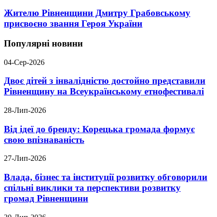
Жителю Рівненщини Дмитру Грабовському
присвоєно звання Героя України
Популярні новини
04-Сер-2026
Двоє дітей з інвалідністю достойно представили
Рівненщину на Всеукраїнському етнофестивалі
28-Лип-2026
Від ідеї до бренду: Корецька громада формує
свою впізнаваність
27-Лип-2026
Влада, бізнес та інституції розвитку обговорили
спільні виклики та перспективи розвитку
громад Рівненщини