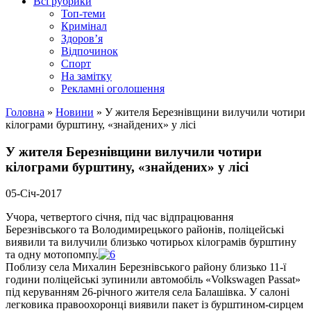
Всі рубрики
Топ-теми
Кримінал
Здоров’я
Відпочинок
Спорт
На замітку
Рекламні оголошення
Головна
»
Новини
»
У жителя Березнівщини вилучили чотири
кілограми бурштину, «знайдених» у лісі
У жителя Березнівщини вилучили чотири
кілограми бурштину, «знайдених» у лісі
05-Січ-2017
Учора, четвертого січня, під час відпрацювання
Березнівського та Володимирецького районів, поліцейські
виявили та вилучили близько чотирьох кілограмів бурштину
та одну мотопомпу.
Поблизу села Михалин Березнівського району близько 11-ї
години поліцейські зупинили автомобіль «Volkswagen Passat»
під керуванням 26-річного жителя села Балашівка. У салоні
легковика правоохоронці виявили пакет із бурштином-сирцем