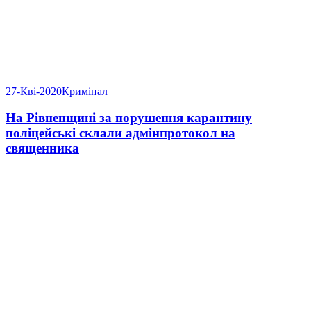
27-Кві-2020
Кримінал
На Рівненщині за порушення карантину
поліцейські склали адмінпротокол на
священника