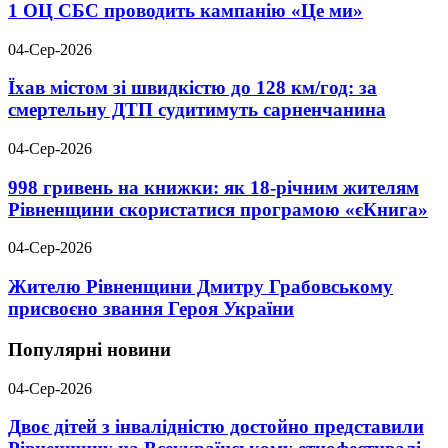
1 ОЦ СБС проводить кампанію «Це ми»
04-Сер-2026
Їхав містом зі швидкістю до 128 км/год: за
смертельну ДТП судитимуть сарненчанина
04-Сер-2026
998 гривень на книжки: як 18-річним жителям
Рівненщини скористатися програмою «єКнига»
04-Сер-2026
Жителю Рівненщини Дмитру Грабовському
присвоєно звання Героя України
Популярні новини
04-Сер-2026
Двоє дітей з інвалідністю достойно представили