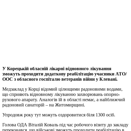
У Корецькій обласній лікарні відновного лікування
зможуть проходити додаткову реабілітацію учасники АТО/
ООС з обласного госпіталю ветеранів війни у Клевані.
Медзаклад у Корці відомий цілющими радоновими водами,
що сприяють відновному лікуванню захворювань опорно-
рухового апарату. Аналогів їй в області немає, а найближчий
радоновий санаторій – на Житомирщині.
Упродовж року тут можуть оздоровитися біля 1300 осіб.
Голова ОДА Віталій Коваль під час робочого візиту до закладу
переконався, що військові зможуть проходити реабілітацію в