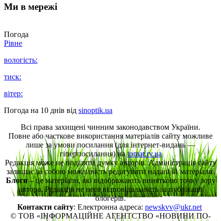
Ми в мережі
Погода
Рівне
вологість:
тиск:
вітер:
Погода на 10 днів від
sinoptik.ua
Всі права захищені чинним законодавством України.
Повне або часткове використання матеріалів сайту можливе
лише за умови посилання (для інтернет-видань —
гіперпосилання) на
tomat.rv.ua
Редакція може не поділяти думку авторів. Адміністрація сайту
залишає за собою можливість редагувати надані їй матеріали.
Блоги
– це матеріали, які відображають винятково точку зору
автора. Редакція не несе відповідальність за публікації
блогерів.
Контакти сайту
: Електронна адреса:
newskvv@ukr.net
© ТОВ «ІНФОРМАЦІЙНЕ АГЕНТСТВО «НОВИНИ ПО-