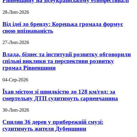
Рівненщину на Всеукраїнському етнофестивалі
28-Лип-2026
Від ідеї до бренду: Корецька громада формує
свою впізнаваність
27-Лип-2026
Влада, бізнес та інституції розвитку обговорили
спільні виклики та перспективи розвитку
громад Рівненщини
04-Сер-2026
Їхав містом зі швидкістю до 128 км/год: за
смертельну ДТП судитимуть сарненчанина
30-Лип-2026
Спиляв 36 дерев у прибережній смузі:
судитимуть жителя Дубенщини