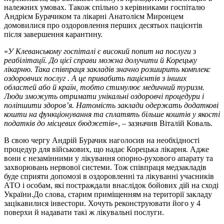
належних умовах. Також спільно з керівниками госпіталю
Андрієм Бурачиком та лікарні Анатолієм Миронцем
домовилися про оздоровлення перших десятьох пацієнтів
після завершення карантину.
«
У Клеванському госпіталі є високий попит на послуги з
реабілітації. До цієї справи можна долучити й Корецьку
лікарню. Така співпраця закладів значно розширить комплекс
оздоровчих послуг . А це привабить пацієнтів з інших
областей або й країн, тобто стимулює медичний туризм.
Люди зможуть отримати унікальні оздоровчі процедури і
поліпшити здоров’я. Натомість заклади одержать додаткові
кошти на функціонування та сплатять більше коштів у якості
податків до місцевих бюджетів
», – зазначив Віталій Коваль.
В свою чергу Андрій Бурачик наголосив на необхідності
процедур для військових, що надає Корецька лікарня. Адже
вони є незамінними у лікування опорно-рухового апарату та
захворювань нервової системи. Тож співпраця медзакладів
буде сприяти допомозі в оздоровленні та лікуванні учасників
АТО і особам, які постраждали внаслідок бойових дій на сході
України.До слова, старим приміщенням на території закладу
зацікавилися інвестори. Хочуть реконструювати його у 4
поверхи й надавати такі ж лікувальні послуги.