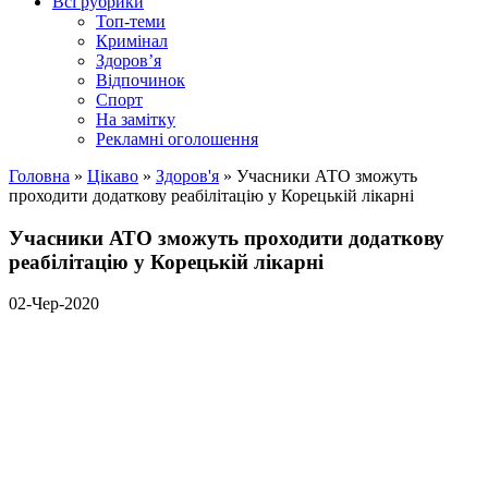
Всі рубрики
Топ-теми
Кримінал
Здоров’я
Відпочинок
Спорт
На замітку
Рекламні оголошення
Головна
»
Цікаво
»
Здоров'я
»
Учасники АТО зможуть
проходити додаткову реабілітацію у Корецькій лікарні
Учасники АТО зможуть проходити додаткову
реабілітацію у Корецькій лікарні
02-Чер-2020