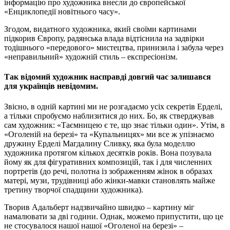
інформацію про художника внесли до європейської
«Енциклопедії новітнього часу».
Згодом, видатного художника, який своїми картинами
підкорив Європу, радянська влада відтіснила на задвірки
тодішнього «передового» мистецтва, принизила і забула через
«неправильний» художній стиль – експресіонізм.
Так відомий художник насправді довгий час залишався
для українців невідомим.
Звісно, в одній картині ми не розгадаємо усіх секретів Ерделі,
а тільки спробуємо наблизитися до них. Бо, як стверджував
сам художник: «Таємницею є те, що знає тільки один». Утім, в
«Оголеній на березі» та «Купальницях» ми все ж упізнаємо
дружину Ерделі Магдалину Сливку, яка була моделлю
художника протягом кількох десятків років. Вона позувала
йому як для фігуративних композицій, так і для численних
портретів (до речі, полотна із зображенням жінок в образах
матері, музи, трудівниці або жінки-мавки становлять майже
третину творчої спадщини художника).
Творив Адальберт надзвичайно швидко – картину міг
намалювати за дві години. Однак, можемо припустити, що це
не стосувалося нашої нашої «Оголеної на березі» –