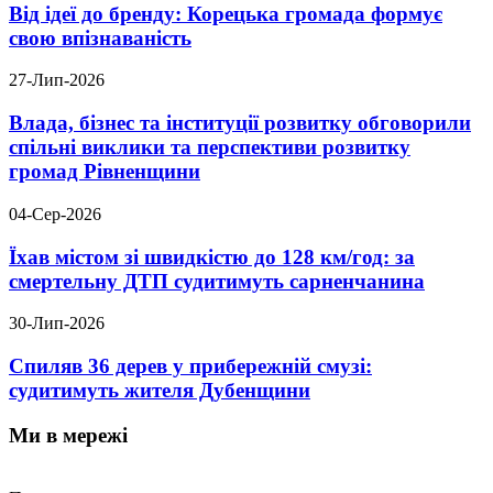
Від ідеї до бренду: Корецька громада формує
свою впізнаваність
27-Лип-2026
Влада, бізнес та інституції розвитку обговорили
спільні виклики та перспективи розвитку
громад Рівненщини
04-Сер-2026
Їхав містом зі швидкістю до 128 км/год: за
смертельну ДТП судитимуть сарненчанина
30-Лип-2026
Спиляв 36 дерев у прибережній смузі:
судитимуть жителя Дубенщини
Ми в мережі