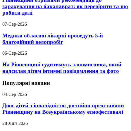
зарахування на бакалаврат: як перевірити та що
робити далі
07-Сер-2026
Медики обласної лікарні проведуть 5-й
благодійний велопробіг
06-Сер-2026
На Рівненщині судитимуть зловмисника, який
надсилав дітям інтимні повідомлення та фото
Популярні новини
04-Сер-2026
Двоє дітей з інвалідністю достойно представили
Рівненщину на Всеукраїнському етнофестивалі
28-Лип-2026