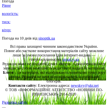
Погода
Рівне
вологість:
тиск:
вітер:
Погода на 10 днів від
sinoptik.ua
Всі права захищені чинним законодавством України.
Повне або часткове використання матеріалів сайту можливе
лише за умови посилання (для інтернет-видань —
гіперпосилання) на
tomat.rv.ua
Редакція може не поділяти думку авторів. Адміністрація сайту
залишає за собою можливість редагувати надані їй матеріали.
Блоги
– це матеріали, які відображають винятково точку зору
автора. Редакція не несе відповідальність за публікації
блогерів.
Контакти сайту
: Електронна адреса:
newskvv@ukr.net
© ТОВ «ІНФОРМАЦІЙНЕ АГЕНТСТВО «НОВИНИ ПО-
РІВНЕНСЬКИ» 2014-2020
Розробка сайту.