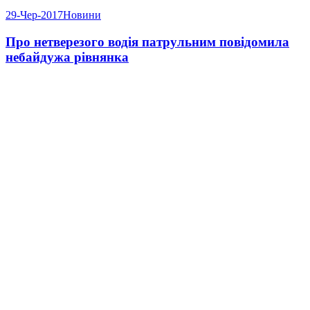
29-Чер-2017
Новини
Про нетверезого водія патрульним повідомила
небайдужа рівнянка