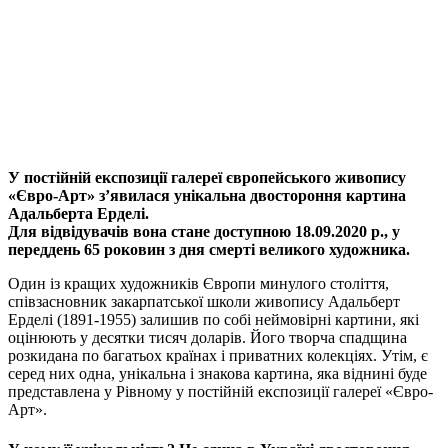
У постійній експозиції галереї європейського живопису
«Євро-Арт» з’явилася унікальна двостороння картина
Адальберта Ерделі.
Для відвідувачів вона стане доступною 18.09.2020 р., у
переддень 65 роковин з дня смерті великого художника.
Один із кращих художників Європи минулого століття,
співзасновник закарпатської школи живопису Адальберт
Ерделі (1891-1955) залишив по собі неймовірні картини, які
оцінюють у десятки тисяч доларів. Його творча спадщина
розкидана по багатьох країнах і приватних колекціях. Утім, є
серед них одна, унікальна і знакова картина, яка віднині буде
представлена у Рівному у постійній експозиції галереї «Євро-
Арт».