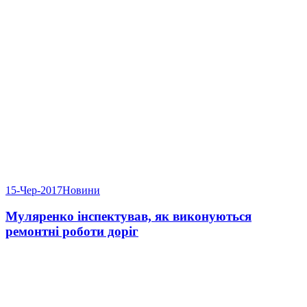
15-Чер-2017
Новини
Муляренко інспектував, як виконуються
ремонтні роботи доріг