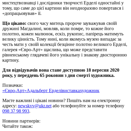
мистецтвознавці і дослідники творчості Ерделі одностайні у
тому, що саме до цієї картини він неодноразово повертався і
«допрацьовував» її.
Що цікаво:
свого часу митець пророче зауважував своїй
дружині Магдалині, мовляв, коли помре, то кожне його
полотно, кожен малюнок, ескіз, рукопис, папірець матимуть
велику цінність. Тому нині, коли якомусь музею випадає за
честь мати у своїй колекції безцінне полотно великого Ерделі,
галерея «Євро-Арт» щаслива, що може представити
рівненському глядачеві його унікальну і знакову двосторонню
картину.
Для відвідувачів вона стане доступною 18 вересня 2020
року, у переддень 65 роковин з дня смерті художника.
Позначки:
«Євро-Арт»
Адальберт Ерделі
виставка
художник
Маєте важливі і цікаві новини? Пишіть нам на електронну
адресу:
newskvv@ukr.net
або телефонуйте за номер телефону
098 37 98 993
.
Новини партнерів:
Читайте також: