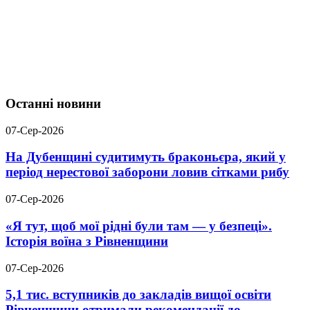
Останні новини
07-Сер-2026
На Дубенщині судитимуть браконьєра, який у
період нерестової заборони ловив сітками рибу
07-Сер-2026
«Я тут, щоб мої рідні були там — у безпеці».
Історія воїна з Рівненщини
07-Сер-2026
5,1 тис. вступників до закладів вищої освіти
Рівненщини отримали рекомендації до