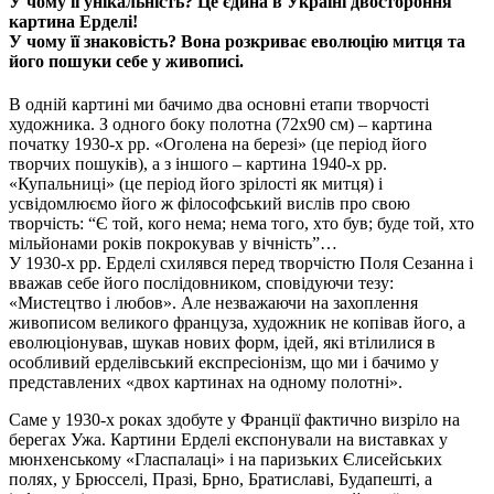
У чому її унікальність? Це єдина в Україні двостороння
картина Ерделі!
У чому її знаковість? Вона розкриває еволюцію митця та
його пошуки себе у живописі.
В одній картині ми бачимо два основні етапи творчості
художника. З одного боку полотна (72х90 см) – картина
початку 1930-х рр. «Оголена на березі» (це період його
творчих пошуків), а з іншого – картина 1940-х рр.
«Купальниці» (це період його зрілості як митця) і
усвідомлюємо його ж філософський вислів про свою
творчість: “Є той, кого нема; нема того, хто був; буде той, хто
мільйонами років покрокував у вічність”…
У 1930-х рр. Ерделі схилявся перед творчістю Поля Сезанна і
вважав себе його послідовником, сповідуючи тезу:
«Мистецтво і любов». Але незважаючи на захоплення
живописом великого француза, художник не копівав його, а
еволюціонував, шукав нових форм, ідей, які втілилися в
особливий ерделівський експресіонізм, що ми і бачимо у
представлених «двох картинах на одному полотні».
Саме у 1930-х роках здобуте у Франції фактично визріло на
берегах Ужа. Картини Ерделі експонували на виставках у
мюнхенському «Гласпалаці» і на паризьких Єлисейських
полях, у Брюсселі, Празі, Брно, Братиславі, Будапешті, а