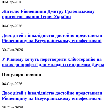
04-Сер-2026
Жителю Рівненщини Дмитру Грабовському
присвоєно звання Героя України
04-Сер-2026
Двоє дітей з інвалідністю достойно представили
Рівненщину на Всеукраїнському етнофестивалі
30-Лип-2026
У Рівному хочуть перетворити хліботерапію на
шлях до професії для молоді із синдромом Дауна
Популярні новини
04-Сер-2026
Двоє дітей з інвалідністю достойно представили
Рівненщину на Всеукраїнському етнофестивалі
28-Лип-2026