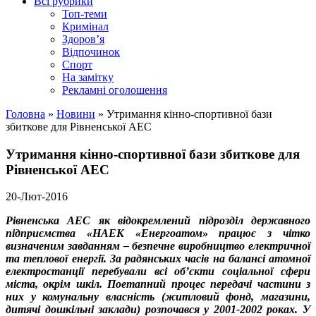
Всі рубрики
Топ-теми
Кримінал
Здоров’я
Відпочинок
Спорт
На замітку
Рекламні оголошення
Головна
»
Новини
»
Утримання кінно-спортивної бази
збиткове для Рівненської АЕС
Утримання кінно-спортивної бази збиткове для
Рівненської АЕС
20-Лют-2016
Рівненська АЕС як відокремлений підрозділ державного
підприємства «НАЕК «Енергоатом» працює з чітко
визначеним завданням – безпечне виробництво електричної
та теплової енергії. За радянських часів на балансі атомної
електростанції перебували всі об’єкти соціальної сфери
міста, окрім шкіл. Поетапний процес передачі частини з
них у комунальну власність (житловий фонд, магазини,
дитячі дошкільні заклади) розпочався у 2001-2002 роках. У