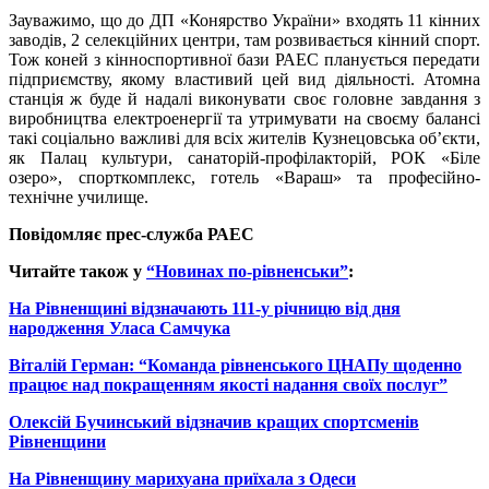
Зауважимо, що до ДП «Конярство України» входять 11 кінних
заводів, 2 селекційних центри, там розвивається кінний спорт.
Тож коней з кінноспортивної бази РАЕС планується передати
підприємству, якому властивий цей вид діяльності. Атомна
станція ж буде й надалі виконувати своє головне завдання з
виробництва електроенергії та утримувати на своєму балансі
такі соціально важливі для всіх жителів Кузнецовська об’єкти,
як Палац культури, санаторій-профілакторій, РОК «Біле
озеро», спорткомплекс, готель «Вараш» та професійно-
технічне училище.
Повідомляє прес-служба РАЕС
Читайте також у
“Новинах по-рівненськи”
:
На Рівненщині відзначають 111-у річницю від дня
народження Уласа Самчука
Віталій Герман: “Команда рівненського ЦНАПу щоденно
працює над покращенням якості надання своїх послуг”
Олексій Бучинський відзначив кращих спортсменів
Рівненщини
На Рівненщину марихуана приїхала з Одеси