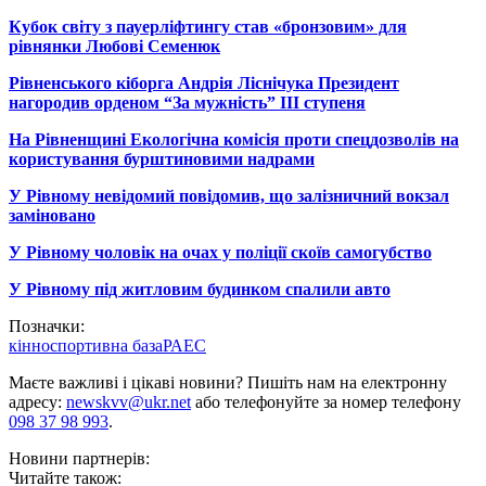
Кубок світу з пауерліфтингу став «бронзовим» для
рівнянки Любові Семенюк
Рівненського кіборга Андрія Ліснічука Президент
нагородив орденом “За мужність” ІІІ ступеня
На Рівненщині Екологічна комісія проти спецдозволів на
користування бурштиновими надрами
У Рівному невідомий повідомив, що залізничний вокзал
заміновано
У Рівному чоловік на очах у поліції скоїв самогубство
У Рівному під житловим будинком спалили авто
Позначки:
кінноспортивна база
РАЕС
Маєте важливі і цікаві новини? Пишіть нам на електронну
адресу:
newskvv@ukr.net
або телефонуйте за номер телефону
098 37 98 993
.
Новини партнерів:
Читайте також: