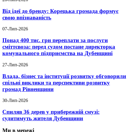
Від ідеї до бренду: Корецька громада формує
свою впізнаваність
07-Лип-2026
Понад 400 тис. грн переплати за послуги
сміттєвоза: перед судом постане директорка
комунального підприємства на Дубенщині
27-Лип-2026
Влада, бізнес та інституції розвитку обговорили
спільні виклики та перспективи розвитку
громад Рівненщини
30-Лип-2026
Спиляв 36 дерев у прибережній смузі:
судитимуть жителя Дубенщини
Ми в мережі