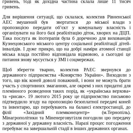
гривень, тоді як дохідна частина склала лише 11 тисяч
гривень.
Для вирішення ситуації, що склалася, колектив Рівненської
АЕС змушений був звертатися до міської влади з
пропозицією передати об’єкт у комунальну власність і
організувати на його базі реабілітацію діток, хворих на ДЦП.
Така послуга як іпотерапія була б доречною для вихованців
Кузнецовського міського центру соціальної реабілітації дітей-
інвалідів. І дуже прикро, що на добрі наміри атомної станції
міська влада постійно відповідала відмовою, а сьогодні це
питання знову мусується у ЗМІ і соцмережах.
Щоб зберегти тварин, колектив РАЕС звернувся до
державного підприємства «Конярство України». Виходили з
того, що вік коней доволі поважний, і вони не можуть брати
участь у спортивних змаганнях, але окремі з них придатні для
племінного розведення таких порід, як «українська верхова»
та «рисак». 19 лютого 2015 року це підприємство письмово
підтвердило згоду на пропозицію безоплатної передачі коней
та інвентарю, що перебувають на балансі електростанції, до
філії «Західний племконецентр» (м.Тернопіль).
Мінагрополітики та Міненерговугілля погодили цю передачу
з державної у державну власність. Наразі процес погодження
перебуває на завершальній стадії в інших державних органах.