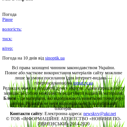
Погода
Рівне
вологість:
тиск:
вітер:
Погода на 10 днів від
sinoptik.ua
Всі права захищені чинним законодавством України.
Повне або часткове використання матеріалів сайту можливе
лише за умови посилання (для інтернет-видань —
гіперпосилання) на
tomat.rv.ua
Редакція може не поділяти думку авторів. Адміністрація сайту
залишає за собою можливість редагувати надані їй матеріали.
Блоги
– це матеріали, які відображають винятково точку зору
автора. Редакція не несе відповідальність за публікації
блогерів.
Контакти сайту
: Електронна адреса:
newskvv@ukr.net
© ТОВ «ІНФОРМАЦІЙНЕ АГЕНТСТВО «НОВИНИ ПО-
РІВНЕНСЬКИ» 2014-2020