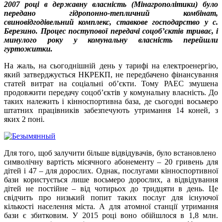
2007 році в державну власність (Мінагрополітики) було
передано гідропонно-тепличний комбінат,
свиновідгодівельний комплекс, ставкове господарство у с.
Березино. Процес поступової передачі соцоб’єктів триває, і
минулого року у комунальну власність перейшли
гуртожитки.
На жаль, на сьогоднішній день у тарифі на електроенергію,
який затверджується НКРЕКП, не передбачено фінансування
статей витрат на соціальні об’єкти. Тому РАЕС змушена
продовжити передачу соцоб’єктів у комунальну власність. До
таких належить і кінноспортивна база, де сьогодні восьмеро
штатних працівників забезпечують утримання 14 коней, з
яких 2 поні.
Для того, щоб залучити більше відвідувачів, було встановлено
символічну вартість місячного абонементу – 20 гривень для
дітей і 47 – для дорослих. Однак, послугами кінноспортивної
бази користується лише восьмеро дорослих, а відвідування
дітей не постійне – від чотирьох до тридцяти в день. Це
свідчить про низький попит таких послуг для існуючої
кількості населення міста. А для атомної станції утримання
бази є збитковим. У 2015 році воно обійшлося в 1,8 млн.