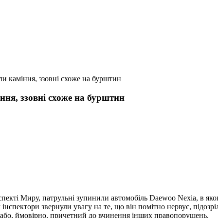
и каміння, ззовні схоже на бурштин
ння, ззовні схоже на бурштин
оспекті Миру, патрульні зупинили автомобіль Daewoo Nexia, в як
м інспектори звернули увагу на те, що він помітно нервує, підозр
або, й
мовірно, причетний до вчинення інших правопорушень.