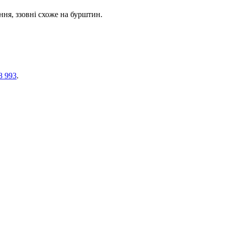
ння, ззовні схоже на бурштин.
8 993
.