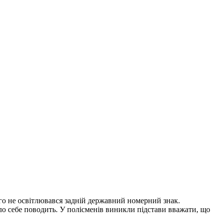
ого не освітлювався задній державний номерний знак.
іло себе поводить. У полісменів виникли підстави вважати, що