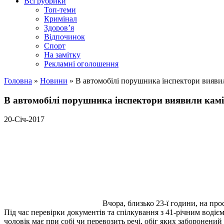
Всі рубрики
Топ-теми
Кримінал
Здоров’я
Відпочинок
Спорт
На замітку
Рекламні оголошення
Головна
»
Новини
»
В автомобілі порушника інспектори виявил
В автомобілі порушника інспектори виявили камі
20-Січ-2017
Вчора, близько 23-ї години, на пр
Під час перевірки документів та спілкування з 41-річним водіє
чоловік має при собі чи перевозить речі, обіг яких заборонений 