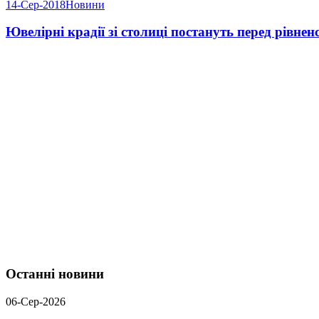
14-Сер-2018
Новини
Ювелірні крадії зі столиці постануть перед рівне
Останні новини
06-Сер-2026