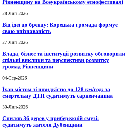
Рівненщину на Всеукраїнському етнофестивалі
28-Лип-2026
Від ідеї до бренду: Корецька громада формує
свою впізнаваність
27-Лип-2026
Влада, бізнес та інституції розвитку обговорили
спільні виклики та перспективи розвитку
громад Рівненщини
04-Сер-2026
Їхав містом зі швидкістю до 128 км/год: за
смертельну ДТП судитимуть сарненчанина
30-Лип-2026
Спиляв 36 дерев у прибережній смузі:
судитимуть жителя Дубенщини