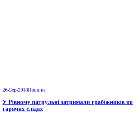
26-Бер-2018
Новини
У Рівному патрульні затримали грабіжників по
гарячих слідах