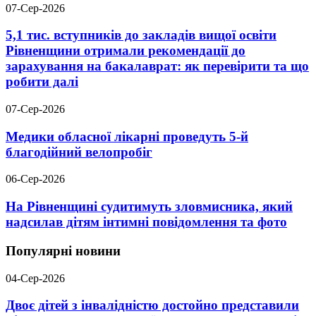
07-Сер-2026
5,1 тис. вступників до закладів вищої освіти
Рівненщини отримали рекомендації до
зарахування на бакалаврат: як перевірити та що
робити далі
07-Сер-2026
Медики обласної лікарні проведуть 5-й
благодійний велопробіг
06-Сер-2026
На Рівненщині судитимуть зловмисника, який
надсилав дітям інтимні повідомлення та фото
Популярні новини
04-Сер-2026
Двоє дітей з інвалідністю достойно представили