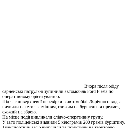
Вчора після обіду
сарненські патрульні зупинили автомобіль Ford Fiesta по
оперативному орієнтуванню.
Під час поверхневої перевірки в автомобілі 26-річного водія
виявили пакети з камінням, схожим на бурштин та предмет,
схожий на зброю.
На місце події викликали слідчо-оперативну групу.
У авто поліцейські виявили 5 кілограмів 200 грамів бурштину.
Транспортний засіб вилучили та помістили на територію