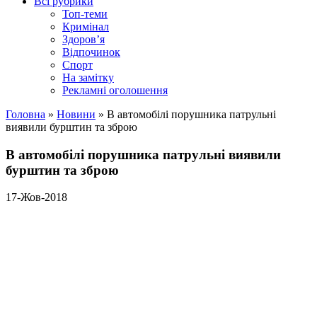
Всі рубрики
Топ-теми
Кримінал
Здоров’я
Відпочинок
Спорт
На замітку
Рекламні оголошення
Головна
»
Новини
»
В автомобілі порушника патрульні
виявили бурштин та зброю
В автомобілі порушника патрульні виявили
бурштин та зброю
17-Жов-2018