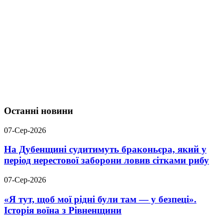
Останні новини
07-Сер-2026
На Дубенщині судитимуть браконьєра, який у
період нерестової заборони ловив сітками рибу
07-Сер-2026
«Я тут, щоб мої рідні були там — у безпеці».
Історія воїна з Рівненщини