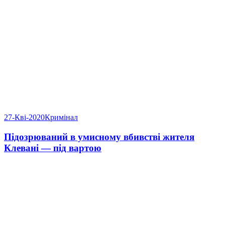
27-Кві-2020
Кримінал
Підозрюваний в умисному вбивстві жителя
Клевані — під вартою