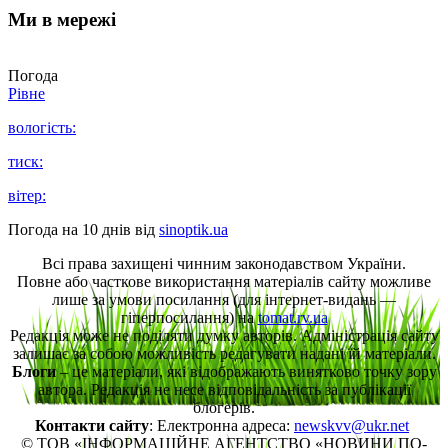
Ми в мережі
Погода
Рівне
вологість:
тиск:
вітер:
Погода на 10 днів від
sinoptik.ua
Всі права захищені чинним законодавством України.
Повне або часткове використання матеріалів сайту можливе
лише за умови посилання (для інтернет-видань —
гіперпосилання) на
tomat.rv.ua
Редакція може не поділяти думку авторів. Адміністрація сайту
залишає за собою можливість редагувати надані їй матеріали.
Блоги
– це матеріали, які відображають винятково точку зору
автора. Редакція не несе відповідальність за публікації
блогерів.
Контакти сайту
: Електронна адреса:
newskvv@ukr.net
© ТОВ «ІНФОРМАЦІЙНЕ АГЕНТСТВО «НОВИНИ ПО-