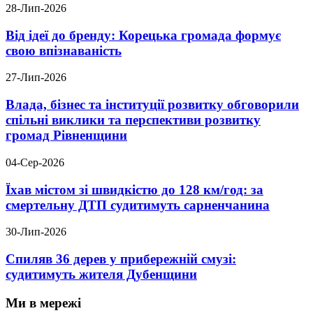
28-Лип-2026
Від ідеї до бренду: Корецька громада формує
свою впізнаваність
27-Лип-2026
Влада, бізнес та інституції розвитку обговорили
спільні виклики та перспективи розвитку
громад Рівненщини
04-Сер-2026
Їхав містом зі швидкістю до 128 км/год: за
смертельну ДТП судитимуть сарненчанина
30-Лип-2026
Спиляв 36 дерев у прибережній смузі:
судитимуть жителя Дубенщини
Ми в мережі