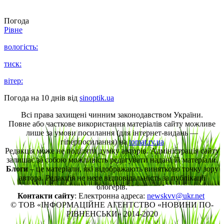
Погода
Рівне
вологість:
тиск:
вітер:
Погода на 10 днів від
sinoptik.ua
Всі права захищені чинним законодавством України.
Повне або часткове використання матеріалів сайту можливе
лише за умови посилання (для інтернет-видань —
гіперпосилання) на
tomat.rv.ua
Редакція може не поділяти думку авторів. Адміністрація сайту
залишає за собою можливість редагувати надані їй матеріали.
Блоги
– це матеріали, які відображають винятково точку зору
автора. Редакція не несе відповідальність за публікації
блогерів.
Контакти сайту
: Електронна адреса:
newskvv@ukr.net
© ТОВ «ІНФОРМАЦІЙНЕ АГЕНТСТВО «НОВИНИ ПО-
РІВНЕНСЬКИ» 2014-2020