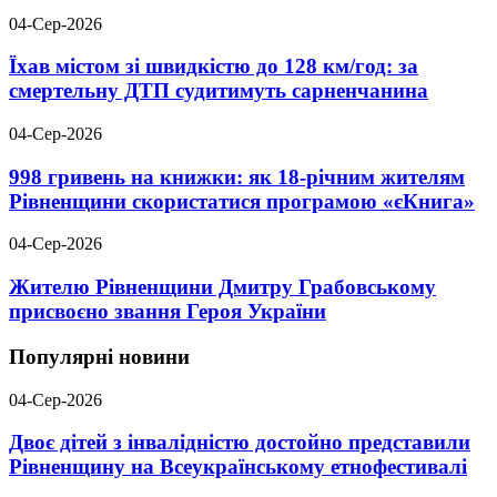
04-Сер-2026
Їхав містом зі швидкістю до 128 км/год: за
смертельну ДТП судитимуть сарненчанина
04-Сер-2026
998 гривень на книжки: як 18-річним жителям
Рівненщини скористатися програмою «єКнига»
04-Сер-2026
Жителю Рівненщини Дмитру Грабовському
присвоєно звання Героя України
Популярні новини
04-Сер-2026
Двоє дітей з інвалідністю достойно представили
Рівненщину на Всеукраїнському етнофестивалі