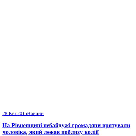
28-Кві-2015
Новини
На Рівненщині небайдужі громадяни врятували
чоловіка, який лежав поблизу коліії