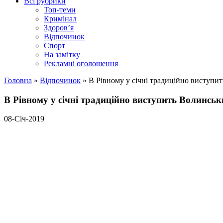
Всі рубрики
Топ-теми
Кримінал
Здоров’я
Відпочинок
Спорт
На замітку
Рекламні оголошення
Головна
»
Відпочинок
»
В Рівному у січні традиційно виступи
В Рівному у січні традиційно виступить Волинськ
08-Січ-2019