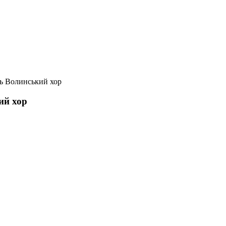
ть Волинський хор
ий хор