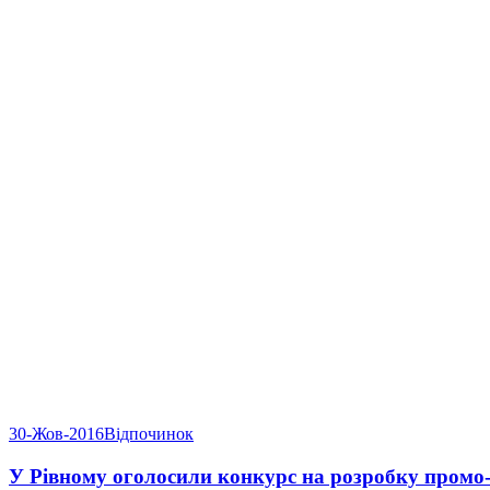
30-Жов-2016
Відпочинок
У Рівному оголосили конкурс на розробку промо-