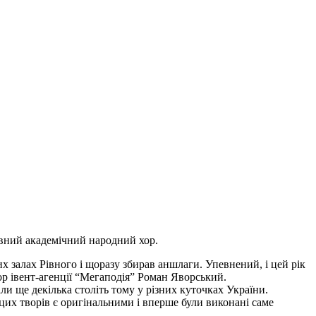
вний академічний народний хор.
х залах Рівного і щоразу збирав аншлаги. Упевнений, і цей рік
р івент-агенції “Мегаподія” Роман Яворський.
али ще декілька століть тому у різних куточках України.
цих творів є оригінальними і вперше були виконані саме