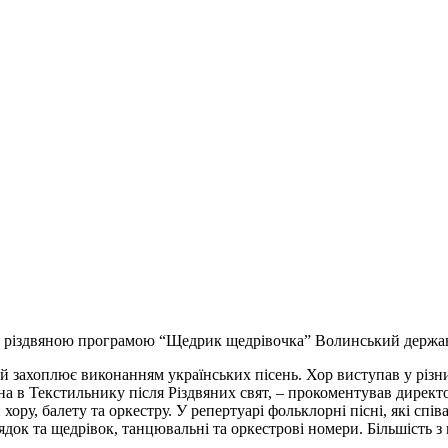
із різдвяною програмою “Щедрик щедрівочка” Волинський д
ержа
й захоплює виконанням українських пісень. Хор виступав у різни
 в Текстильнику після Різдвяних свят, – прокоментував директо
ору, балету та оркестру. У репертуарі фольклорні пісні, які спів
ок та щедрівок, танцювальні та оркестрові номери. Більшість з 