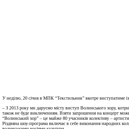
У неділю, 20 січня в МПК “Текстильник” вкотре виступатиме 
– З 2013 року ми даруємо місту виступ Волинського хору, котри
також не буде виключенням. Взяти запрошення на концерт можна
“Волинський хор” – це майже 80 учасників колективу – артисти х
Різдвяна шоу-програма включає в себе виконання народних коляд
волинськими носіями культури.