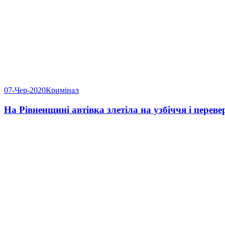
07-Чер-2020
Кримінал
На Рівненщині автівка злетіла на узбіччя і перев