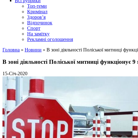
Всі рубрики
Топ-теми
Кримінал
Здоров’я
Відпочинок
Спорт
На замітку
Рекламні оголошення
Головна
»
Новини
»
В зоні діяльності Поліської митниці функц
В зоні діяльності Поліської митниці функціонує 9
15-Січ-2020