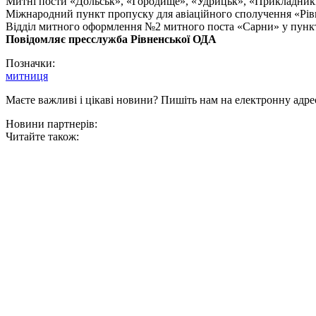
Митні пости «Дольськ», «Городище», «Удрицьк», «Прикладники
Міжнародний пункт пропуску для авіаційного сполучення «Рівн
Відділ митного оформлення №2 митного поста «Сарни» у пункті
Повідомляє пресслужба Рівненської ОДА
Позначки:
митниця
Маєте важливі і цікаві новини? Пишіть нам на електронну адре
Новини партнерів:
Читайте також: