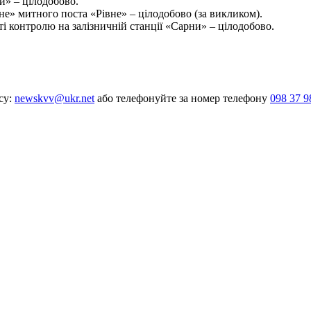
» – цілодобово.
е» митного поста «Рівне» – цілодобово (за викликом).
 контролю на залізничній станції «Сарни» – цілодобово.
су:
newskvv@ukr.net
або телефонуйте за номер телефону
098 37 9