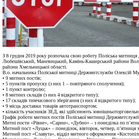
З 8 грудня 2019 року розпочала свою роботу Поліська митниця 
Любешівський, Маневицький, Камінь-Каширський райони Волинсь
райони Хмельницької області.
В.о. начальника Поліської митниці Держмитслужби Олексій Муж
• 9 митних постів;
• 5 пунктів пропуску (з них 1 – повітряного сполучення);
• 1 пункт контролю;
• 8 митних складів (з них 4 відкритого типу);
• 17 складів тимчасового зберігання (з них 4 відкритого типу);
• 9 місць доставки товарів автотранспортом;
• кількість учасників ЗЕД, які здійснюють зовнішньоторговельні
Графік роботи митних постів Поліської митниці Держмитслужб
Митні пости «Рівне», «Сарни», «Дубно» – з понеділка по п’ятни
Митний пост «Луцьк» – понеділок, вівторок, четвер, п’ятниця з 9.0
Митний пост «Славута», відділ митного оформлення «Костопіль» м