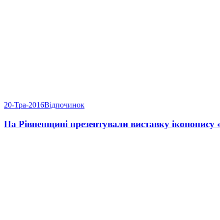
20-Тра-2016
Відпочинок
На Рівненщині презентували виставку іконопису 