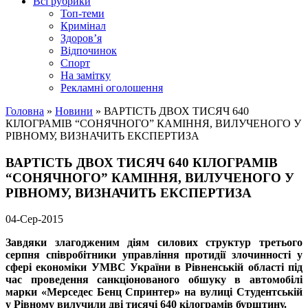
Всі рубрики
Топ-теми
Кримінал
Здоров’я
Відпочинок
Спорт
На замітку
Рекламні оголошення
Головна
»
Новини
»
ВАРТІСТЬ ДВОХ ТИСЯЧ 640
КІЛОГРАМІВ “СОНЯЧНОГО” КАМІННЯ, ВИЛУЧЕНОГО У
РІВНОМУ, ВИЗНАЧИТЬ ЕКСПЕРТИЗА
ВАРТІСТЬ ДВОХ ТИСЯЧ 640 КІЛОГРАМІВ
“СОНЯЧНОГО” КАМІННЯ, ВИЛУЧЕНОГО У
РІВНОМУ, ВИЗНАЧИТЬ ЕКСПЕРТИЗА
04-Сер-2015
Завдяки злагодженим діям силових структур
третього
серпня співробітники управління протидії злочинності у
сфері економіки УМВС України в Рівненській області під
час проведення санкціонованого обшуку в автомобілі
марки «Мерседес Бенц Спринтер» на вулиці Студентській
у Рівному вилучили дві тисячі
640 кілограмів бурштину.