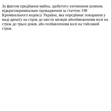
За фактом придбання майна, здобутого злочинним шляхом,
відкритокримінальне провадження за статтею 198
Кримінального кодексу України, яка передбачає покарання у
виді арешту на строк до шести місяців абообмеженням волі на
строк до трьох років, або позбавленням волі на тойсамий
строк.