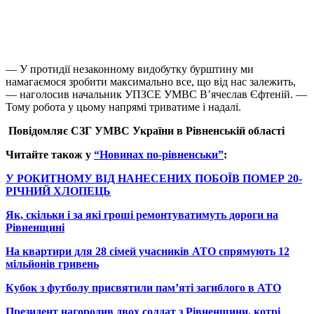
— У протидії незаконному видобутку бурштину ми
намагаємося зробити максимально все, що від нас залежить,
— наголосив начальник УПЗСЕ УМВС В’ячеслав Єфтеній. —
Тому робота у цьому напрямі триватиме і надалі.
Повідомляє
СЗГ УМВС України
в Рівненській області
Читайте також у
“Новинах по-рівненськи”
:
У РОКИТНОМУ ВІД НАНЕСЕНИХ ПОБОЇВ ПОМЕР 20-
РІЧНИЙ ХЛОПЕЦЬ
Як, скільки і за які гроші ремонтуватимуть дороги на
Рівненщині
На квартири для 28 сімей учасників АТО спрямують 12
мільйонів гривень
Кубок з футболу присвятили пам’яті загиблого в АТО
Президент нагородив двох солдат з Рівненщини, котрі