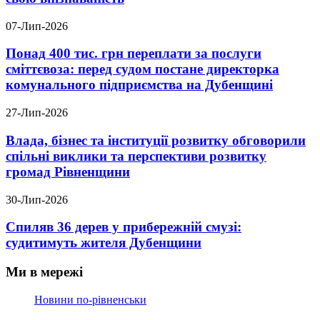
07-Лип-2026
Понад 400 тис. грн переплати за послуги
сміттєвоза: перед судом постане директорка
комунального підприємства на Дубенщині
27-Лип-2026
Влада, бізнес та інституції розвитку обговорили
спільні виклики та перспективи розвитку
громад Рівненщини
30-Лип-2026
Спиляв 36 дерев у прибережній смузі:
судитимуть жителя Дубенщини
Ми в мережі
Новини по-рівненськи