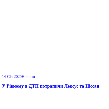
14-Січ-2020
Новини
У Рівному в ДТП потрапили Лексус та Ніссан