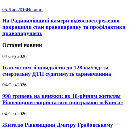
05-Лис-2016
Новини
На Радивилівщині камери відеоспостереження
покращили стан правопорядку та профілактики
правопорушень
Останні новини
04-Сер-2026
Їхав містом зі швидкістю до 128 км/год: за
смертельну ДТП судитимуть сарненчанина
04-Сер-2026
998 гривень на книжки: як 18-річним жителям
Рівненщини скористатися програмою «єКнига»
04-Сер-2026
Жителю Рівненщини Дмитру Грабовському