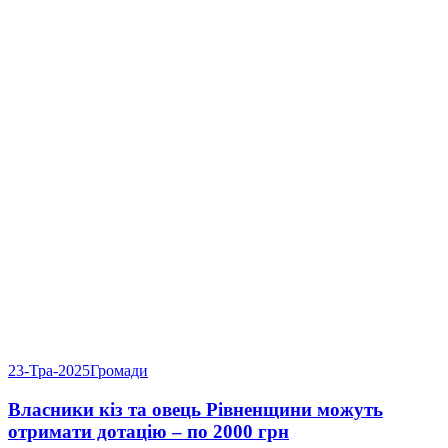
23-Тра-2025
Громади
Власники кіз та овець Рівненщини можуть
отримати дотацію – по 2000 грн