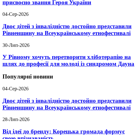
присвоєно звання Героя України
04-Сер-2026
Двоє дітей з інвалідністю достойно представили
Рівненщину на Всеукраїнському етнофестивалі
30-Лип-2026
У Рівному хочуть перетворити хліботерапію на
шлях до професії для молоді із синдромом Дауна
Популярні новини
04-Сер-2026
Двоє дітей з інвалідністю достойно представили
Рівненщину на Всеукраїнському етнофестивалі
28-Лип-2026
Від ідеї до бренду: Корецька громада формує
свою впізнаваність