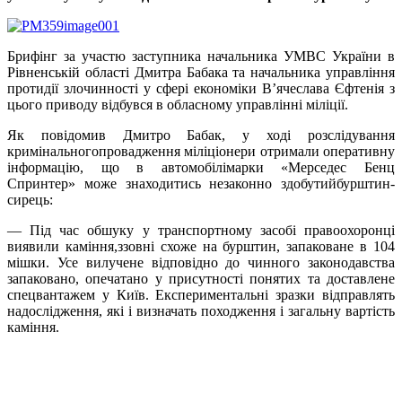
Брифінг за участю заступника начальника УМВС України в
Рівненській області Дмитра Бабака та начальника управління
протидії злочинності у сфері економіки В’ячеслава Єфтенія з
цього приводу відбувся в обласному управлінні міліції.
Як повідомив Дмитро Бабак, у ході розслідування
кримінальногопровадження міліціонери отримали оперативну
інформацію, що в автомобілімарки «Мерседес Бенц
Спринтер» може знаходитись незаконно здобутийбурштин-
сирець:
— Під час обшуку у транспортному засобі правоохоронці
виявили каміння,ззовні схоже на бурштин, запаковане в 104
мішки. Усе вилучене відповідно до чинного законодавства
запаковано, опечатано у присутності понятих та доставлене
спецвантажем у Київ. Експериментальні зразки відправлять
надослідження, які і визначать походження і загальну вартість
каміння.