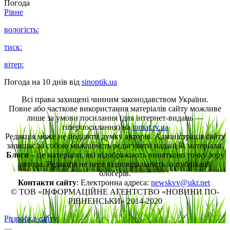
Погода
Рівне
вологість:
тиск:
вітер:
Погода на 10 днів від
sinoptik.ua
Всі права захищені чинним законодавством України.
Повне або часткове використання матеріалів сайту можливе
лише за умови посилання (для інтернет-видань —
гіперпосилання) на
tomat.rv.ua
Редакція може не поділяти думку авторів. Адміністрація сайту
залишає за собою можливість редагувати надані їй матеріали.
Блоги
– це матеріали, які відображають винятково точку зору
автора. Редакція не несе відповідальність за публікації
блогерів.
Контакти сайту
: Електронна адреса:
newskvv@ukr.net
© ТОВ «ІНФОРМАЦІЙНЕ АГЕНТСТВО «НОВИНИ ПО-
РІВНЕНСЬКИ» 2014-2020
Розробка сайту.