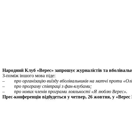
Народний Клуб «Верес» запрошує журналістів та вболівальн
З-поміж іншого мова піде:
–
про організацію виїзду вболівальників на матчі проти «Олі
– про програму співпраці з фан-клубами;
– про нових членів програми лояльності «Я люблю Верес».
Прес-конференція відбудеться у четвер, 26 жовтня, у «Верес 