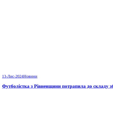
13-Лис-2024
Новини
Футболістка з Рівненщини потрапила до складу з