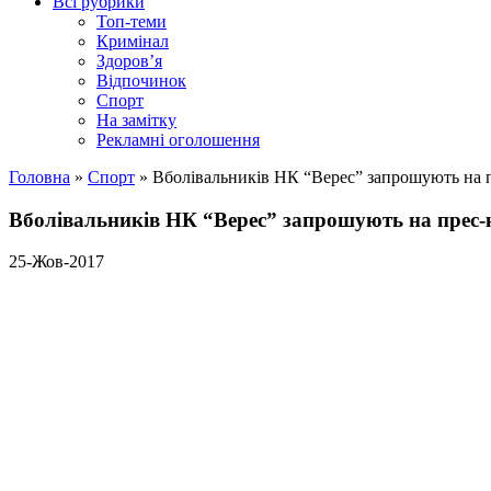
Всі рубрики
Топ-теми
Кримінал
Здоров’я
Відпочинок
Спорт
На замітку
Рекламні оголошення
Головна
»
Спорт
»
Вболівальників НК “Верес” запрошують на 
Вболівальників НК “Верес” запрошують на прес
25-Жов-2017