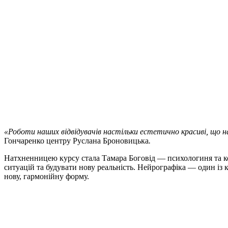
«Роботи наших відвідувачів настільки естетично красиві, що н
Гончаренко центру Руслана Броновицька
.
Натхненницею курсу стала Тамара Боговід — психологиня та ко
ситуацій та будувати нову реальність. Нейрографіка — один із
нову, гармонійну форму.