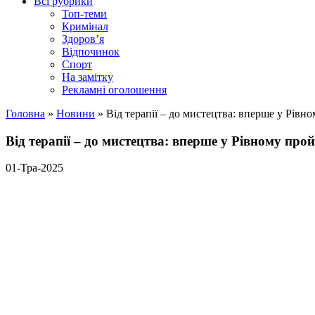
Всі рубрики
Топ-теми
Кримінал
Здоров’я
Відпочинок
Спорт
На замітку
Рекламні оголошення
Головна
»
Новини
»
Від терапії – до мистецтва: вперше у Рівн
Від терапії – до мистецтва: вперше у Рівному прой
01-Тра-2025