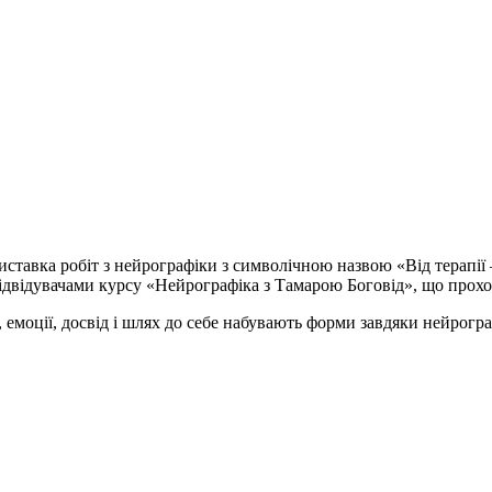
 виставка робіт з нейрографіки з символічною назвою «Від терапії
ідвідувачами курсу «Нейрографіка з Тамарою Боговід», що прохо
емоції, досвід і шлях до себе набувають форми завдяки нейрограф