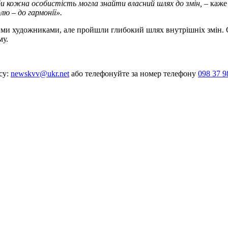
и кожна особистість могла знайти власний шлях до змін,
– каже
лю – до гармонії».
йними художниками, але пройшли глибокий шлях внутрішніх змін
му.
су:
newskvv@ukr.net
або телефонуйте за номер телефону
098 37 9