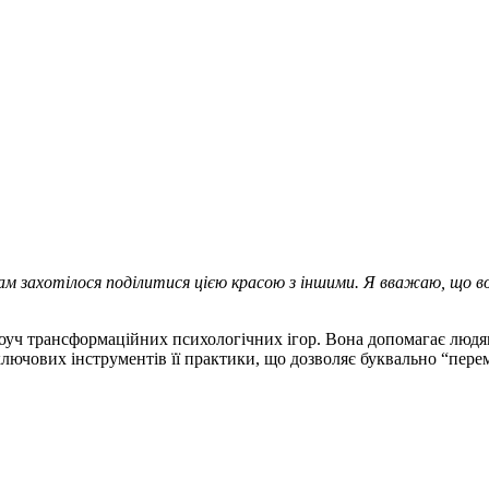
ам захотілося поділитися цією красою з іншими. Я вважаю, що в
уч трансформаційних психологічних ігор. Вона допомагає людям 
 ключових інструментів її практики, що дозволяє буквально “пер