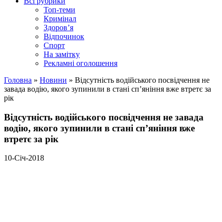
Всі рубрики
Топ-теми
Кримінал
Здоров’я
Відпочинок
Спорт
На замітку
Рекламні оголошення
Головна
»
Новини
»
Відсутність водійського посвідчення не
завада водію, якого зупинили в стані сп’яніння вже втретє за
рік
Відсутність водійського посвідчення не завада
водію, якого зупинили в стані сп’яніння вже
втретє за рік
10-Січ-2018