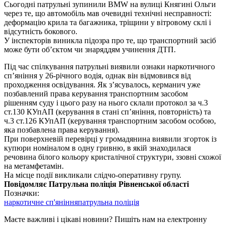
Сьогодні патрульні зупинили BMW на вулиці Княгині Ольги
через те, що автомобіль мав очевидні технічні несправності:
деформацію крила та багажника, тріщини у вітровому склі і
відсутність бокового.
У інспекторів виникла підозра про те, що транспортний засіб
може бути об’єктом чи знаряддям учинення ДТП.
Під час спілкування патрульні виявили ознаки наркотичного
сп’яніння у 26-річного водія, однак він відмовився від
проходження освідування. Як з’ясувалось, керманич уже
позбавлений права керування транспортним засобом
рішенням суду і цього разу на нього склали протокол за ч.3
ст.130 КУпАП (керування в стані сп’яніння, повторність) та
ч.3 ст.126 КУпАП (керування транспортним засобом особою,
яка позбавлена права керування).
При поверхневій перевірці у громадянина виявили згорток із
купюри номіналом в одну гривню, в якій знаходилася
речовина білого кольору кристалічної структури, ззовні схожої
на метамфетамін.
На місце події викликали слідчо-оперативну групу.
Повідомляє Патрульна поліція Рівненської області
Позначки:
наркотичне сп'яніння
патрульна поліція
Маєте важливі і цікаві новини? Пишіть нам на електронну