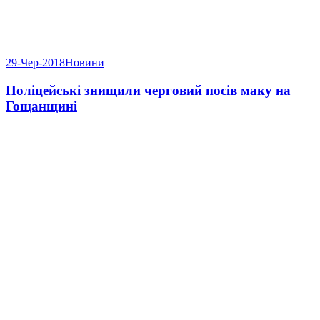
29-Чер-2018
Новини
Поліцейські знищили черговий посів маку на
Гощанщині