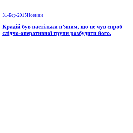
31-Бер-2015
Новини
Крадій був настільки п’яним, що не чув спроб
слідчо-оперативної групи розбудити його.