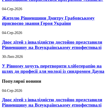
04-Сер-2026
Жителю Рівненщини Дмитру Грабовському
присвоєно звання Героя України
04-Сер-2026
Двоє дітей з інвалідністю достойно представили
Рівненщину на Всеукраїнському етнофестивалі
30-Лип-2026
У Рівному хочуть перетворити хліботерапію на
шлях до професії для молоді із синдромом Дауна
Популярні новини
04-Сер-2026
Двоє дітей з інвалідністю достойно представили
Рівненщину на Всеукраїнському етнофестивалі