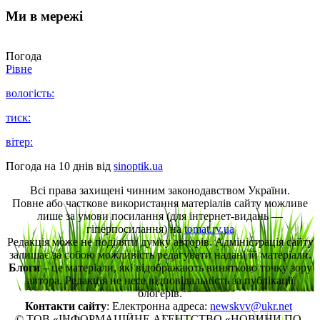
Ми в мережі
Погода
Рівне
вологість:
тиск:
вітер:
Погода на 10 днів від
sinoptik.ua
Всі права захищені чинним законодавством України.
Повне або часткове використання матеріалів сайту можливе
лише за умови посилання (для інтернет-видань —
гіперпосилання) на
tomat.rv.ua
Редакція може не поділяти думку авторів. Адміністрація сайту
залишає за собою можливість редагувати надані їй матеріали.
Блоги
– це матеріали, які відображають винятково точку зору
автора. Редакція не несе відповідальність за публікації
блогерів.
Контакти сайту
: Електронна адреса:
newskvv@ukr.net
© ТОВ «ІНФОРМАЦІЙНЕ АГЕНТСТВО «НОВИНИ ПО-