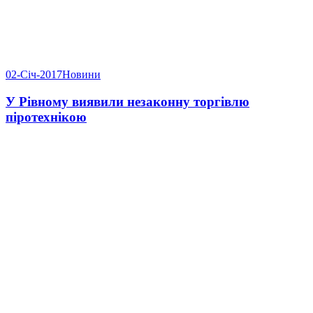
02-Січ-2017
Новини
У Рівному виявили незаконну торгівлю
піротехнікою