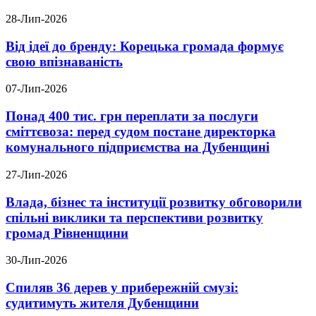
28-Лип-2026
Від ідеї до бренду: Корецька громада формує
свою впізнаваність
07-Лип-2026
Понад 400 тис. грн переплати за послуги
сміттєвоза: перед судом постане директорка
комунального підприємства на Дубенщині
27-Лип-2026
Влада, бізнес та інституції розвитку обговорили
спільні виклики та перспективи розвитку
громад Рівненщини
30-Лип-2026
Спиляв 36 дерев у прибережній смузі:
судитимуть жителя Дубенщини