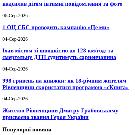
надсилав дітям інтимні повідомлення та фото
06-Сер-2026
1 ОЦ СБС проводить кампанію «Це ми»
04-Сер-2026
Їхав містом зі швидкістю до 128 км/год: за
смертельну ДТП судитимуть сарненчанина
04-Сер-2026
998 гривень на книжки: як 18-річним жителям
Рівненщини скористатися програмою «єКнига»
04-Сер-2026
Жителю Рівненщини Дмитру Грабовському
присвоєно звання Героя України
Популярні новини