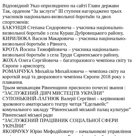
Відповідний Указ оприлюднено на сайті Глави держави
Так, орденом “За заслуги” ІІІ ступеня нагороджено трьох
учасників національно-визвольної боротьби та двох
спортсменів:
БАКУНЦЯ Степана Сидоровича – учасника національно-
визвольної боротьби з села Кураш Дубровицького району,
КИРИЛЮКА Василя Макаровича – учасника національно-
визвольної боротьби з Рівного,
КРОТА Йосипа Тимофійовича – учасника національно-
визвольної боротьби з села Труди Сарненського району,
ЖОХА Олега Сергійовича – багаторазового чемпіона світу та
Європи з армспорту,
РОМАНЧУКА Михайла Михайловича – чемпіона світу на
короткій воді та дворазового чемпіона Європи 2018 року з
плавання.
Трьом мешканцям Рівненщини присвоєно почесні звання :
“ЗАСЛУЖЕНИЙ ДІЯЧ МИСТЕЦТВ УКРАЇНИ”
СУПОНЬКІНІЙ-ЛАГНЮК Валерії Сергіївні – керівникові
зразкового аматорського театру читця “Едельвейс”
комунального закладу “Рівненський міський палац культури”
Рівненської міської ради
“ЗАСЛУЖЕНИЙ ПРАЦІВНИК СОЦІАЛЬНОЇ СФЕРИ
УКРАЇНИ”
ЯКОВЧУКУ Юрію Мефодійовичу – начальникові управління