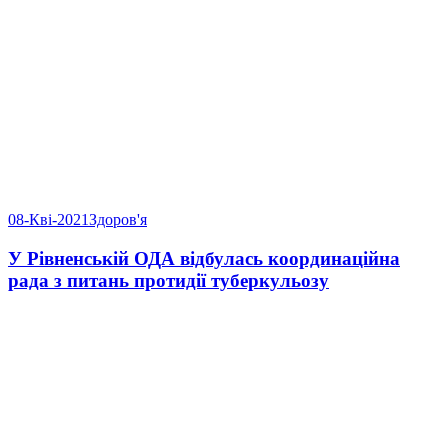
08-Кві-2021
Здоров'я
У Рівненській ОДА відбулась координаційна
рада з питань протидії туберкульозу