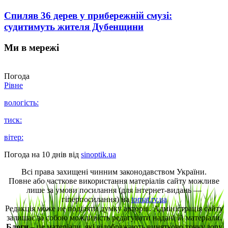
Спиляв 36 дерев у прибережній смузі:
судитимуть жителя Дубенщини
Ми в мережі
Погода
Рівне
вологість:
тиск:
вітер:
Погода на 10 днів від
sinoptik.ua
Всі права захищені чинним законодавством України.
Повне або часткове використання матеріалів сайту можливе
лише за умови посилання (для інтернет-видань —
гіперпосилання) на
tomat.rv.ua
Редакція може не поділяти думку авторів. Адміністрація сайту
залишає за собою можливість редагувати надані їй матеріали.
Блоги
– це матеріали, які відображають винятково точку зору