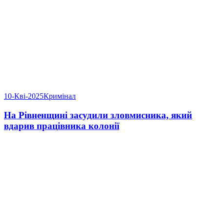
10-Кві-2025
Кримінал
На Рівненщині засудили зловмисника, який
вдарив працівника колонії