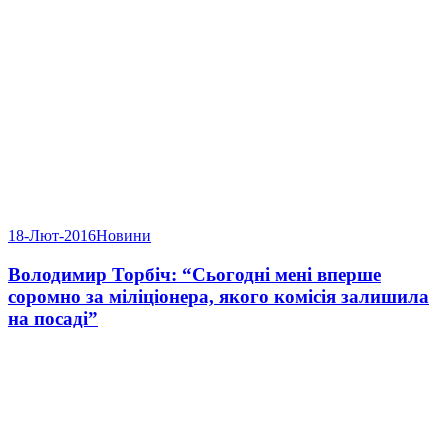
18-Лют-2016
Новини
Володимир Торбіч: “Сьогодні мені вперше
соромно за міліціонера, якого комісія залишила
на посаді”