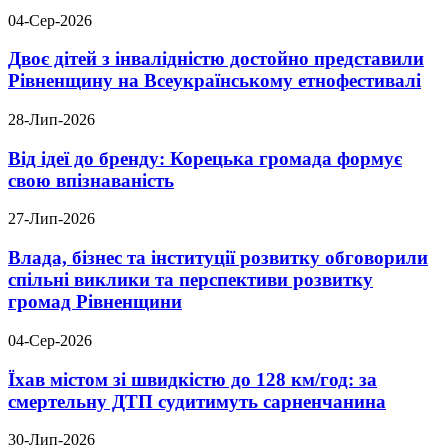
04-Сер-2026
Двоє дітей з інвалідністю достойно представили
Рівненщину на Всеукраїнському етнофестивалі
28-Лип-2026
Від ідеї до бренду: Корецька громада формує
свою впізнаваність
27-Лип-2026
Влада, бізнес та інституції розвитку обговорили
спільні виклики та перспективи розвитку
громад Рівненщини
04-Сер-2026
Їхав містом зі швидкістю до 128 км/год: за
смертельну ДТП судитимуть сарненчанина
30-Лип-2026