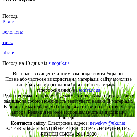
Погода
Рівне
вологість:
тиск:
вітер:
Погода на 10 днів від
sinoptik.ua
Всі права захищені чинним законодавством України.
Повне або часткове використання матеріалів сайту можливе
лише за умови посилання (для інтернет-видань —
гіперпосилання) на
tomat.rv.ua
Редакція може не поділяти думку авторів. Адміністрація сайту
залишає за собою можливість редагувати надані їй матеріали.
Блоги
– це матеріали, які відображають винятково точку зору
автора. Редакція не несе відповідальність за публікації
блогерів.
Контакти сайту
: Електронна адреса:
newskvv@ukr.net
© ТОВ «ІНФОРМАЦІЙНЕ АГЕНТСТВО «НОВИНИ ПО-
РІВНЕНСЬКИ» 2014-2020