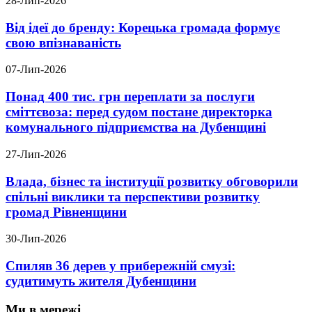
28-Лип-2026
Від ідеї до бренду: Корецька громада формує
свою впізнаваність
07-Лип-2026
Понад 400 тис. грн переплати за послуги
сміттєвоза: перед судом постане директорка
комунального підприємства на Дубенщині
27-Лип-2026
Влада, бізнес та інституції розвитку обговорили
спільні виклики та перспективи розвитку
громад Рівненщини
30-Лип-2026
Спиляв 36 дерев у прибережній смузі:
судитимуть жителя Дубенщини
Ми в мережі