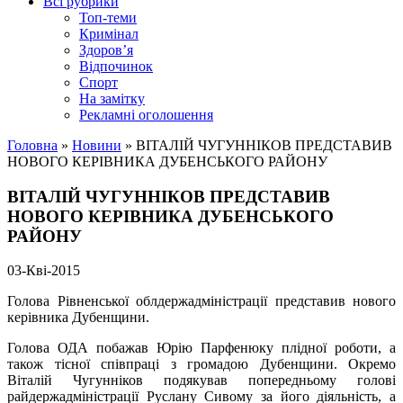
Всі рубрики
Топ-теми
Кримінал
Здоров’я
Відпочинок
Спорт
На замітку
Рекламні оголошення
Головна
»
Новини
»
ВІТАЛІЙ ЧУГУННІКОВ ПРЕДСТАВИВ
НОВОГО КЕРІВНИКА ДУБЕНСЬКОГО РАЙОНУ
ВІТАЛІЙ ЧУГУННІКОВ ПРЕДСТАВИВ
НОВОГО КЕРІВНИКА ДУБЕНСЬКОГО
РАЙОНУ
03-Кві-2015
Голова Рівненської облдержадміністрації представив нового
керівника Дубенщини.
Голова ОДА
побажав
Юрію Парфенюку
плідної роботи, а
також тісної співпраці з громадою Дубенщини. Окремо
Віталій Чугунніков подякував попередньому голові
райдержадміністрації Руслану Сивому за його діяльність, а