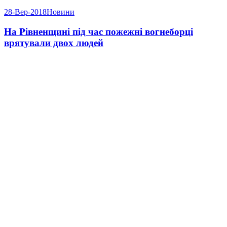
28-Вер-2018
Новини
На Рівненщині під час пожежні вогнеборці
врятували двох людей