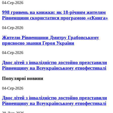
04-Сер-2026
998 гривень на книжки: як 18-річним жителям
Рівненщини скористатися програмою «єКнига»
04-Сер-2026
Жителю Рівненщини Дмитру Грабовському
присвоєно звання Героя України
04-Сер-2026
Двоє дітей з інвалідністю достойно представили
Рівненщину на Всеукраїнському етнофестивалі
Популярні новини
04-Сер-2026
Двоє дітей з інвалідністю достойно представили
Рівненщину на Всеукраїнському етнофестивалі