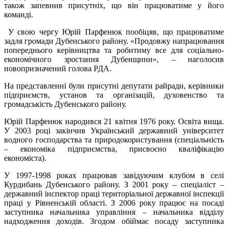
також запевнив присутніх, що він працюватиме у його
команді.
У свою чергу Юрій Парфенюк пообіцяв, що працюватиме
задля громади Дубенського району. «Продовжу напрацювання
попереднього керівництва та робитиму все для соціально-
економічного зростання Дубенщини», – наголосив
новопризначений голова РДА.
На представленні були
присутні депутати райради, керівники
підприємств, установ та організацій, духовенство та
громадськість Дубенського району.
Юрій Парфенюк народився 21 квітня 1976 року. Освіта вища.
У 2003 році закінчив Український державний університет
водного господарства та природокористування (спеціальність
– економіка підприємства, присвоєно кваліфікацію
економіста).
У 1997-1998 роках працював завідуючим клубом в селі
Курдибань Дубенського району. З 2001 року – спеціаліст –
державний інспектор праці територіальної державної інспекції
праці у Рівненській області. З 2006 року працює на посаді
заступника начальника управління – начальника відділу
надходження доходів. Згодом обіймає посаду заступника