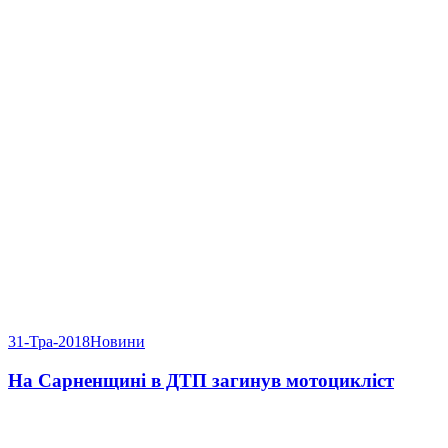
31-Тра-2018
Новини
На Сарненщині в ДТП загинув мотоцикліст