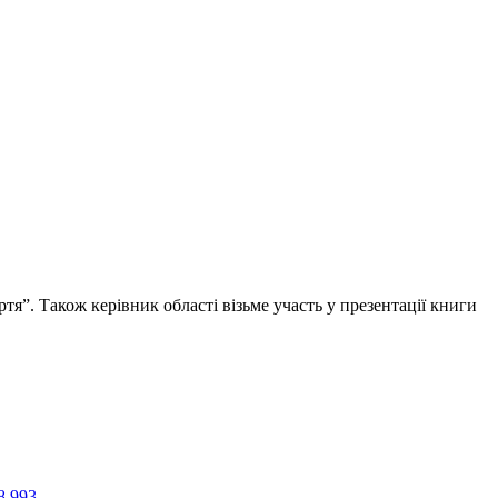
я”. Також керівник області візьме участь у презентації книги
8 993
.