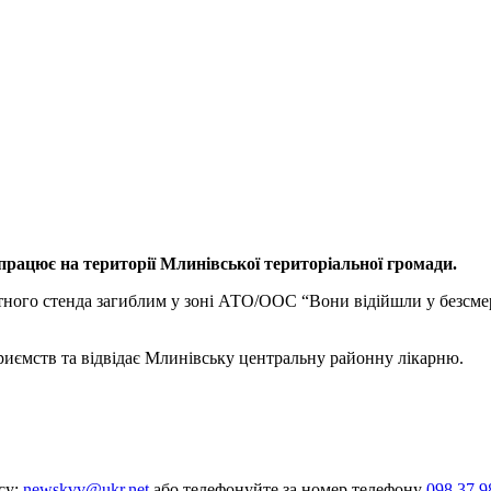
працює на території Млинівської територіальної громади.
тного стенда загиблим у зоні АТО/ООС “Вони відійшли у безсмерт
риємств та відвідає Млинівську центральну районну лікарню.
су:
newskvv@ukr.net
або телефонуйте за номер телефону
098 37 9