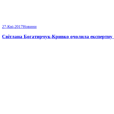
27-Кві-2017
Новини
Світлана Богатирчук-Кривко очолила експертну 