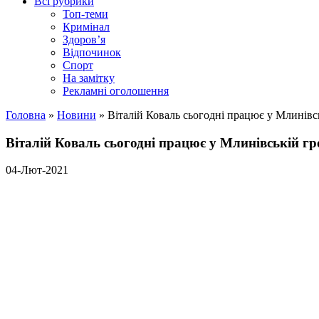
Всі рубрики
Топ-теми
Кримінал
Здоров’я
Відпочинок
Спорт
На замітку
Рекламні оголошення
Головна
»
Новини
»
Віталій Коваль сьогодні працює у Млинівс
Віталій Коваль сьогодні працює у Млинівській гр
04-Лют-2021