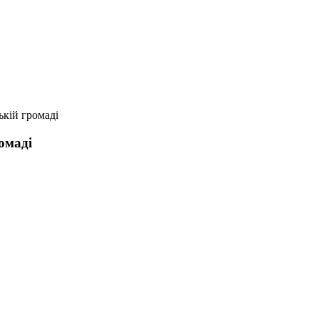
ькій громаді
омаді