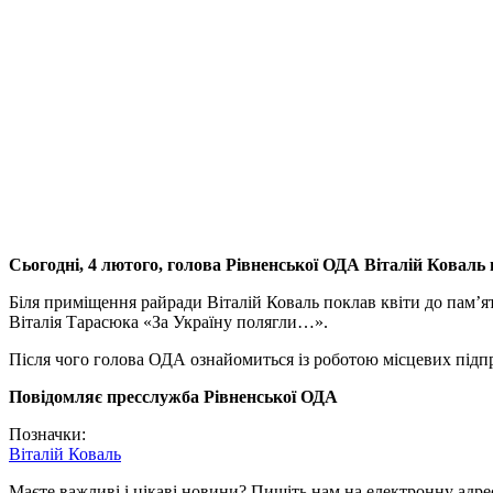
Сьогодні, 4 лютого, голова Рівненської ОДА Віталій Коваль 
Біля приміщення райради Віталій Коваль поклав квіти до пам’я
Віталія Тарасюка «За Україну полягли…».
Після чого голова ОДА ознайомиться із роботою місцевих підп
Повідомляє пресслужба Рівненської ОДА
Позначки:
Віталій Коваль
Маєте важливі і цікаві новини? Пишіть нам на електронну адре