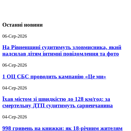
Останні новини
06-Сер-2026
На Рівненщині судитимуть зловмисника, який
надсилав дітям інтимні повідомлення та фото
06-Сер-2026
1 ОЦ СБС проводить кампанію «Це ми»
04-Сер-2026
Їхав містом зі швидкістю до 128 км/год: за
смертельну ДТП судитимуть сарненчанина
04-Сер-2026
998 гривень на книжки: як 18-річним жителям