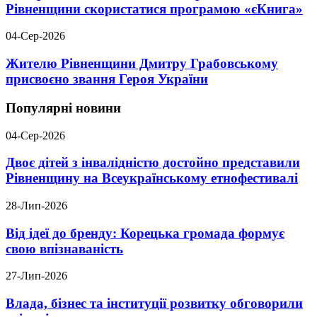
Рівненщини скористатися програмою «єКнига»
04-Сер-2026
Жителю Рівненщини Дмитру Грабовському
присвоєно звання Героя України
Популярні новини
04-Сер-2026
Двоє дітей з інвалідністю достойно представили
Рівненщину на Всеукраїнському етнофестивалі
28-Лип-2026
Від ідеї до бренду: Корецька громада формує
свою впізнаваність
27-Лип-2026
Влада, бізнес та інституції розвитку обговорили