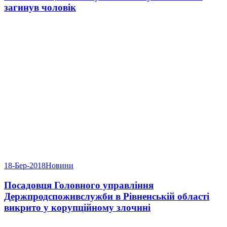
загинув чоловік
18-Бер-2018
Новини
Посадовця Головного управління
Держпродспоживслужби в Рівненській області
викрито у корупційному злочині