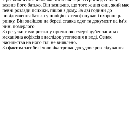
заявив його батько. Він зазначив, що того ж дня син, який має
певні розлади психіки, пішов з дому. За дві години до
повідомлення батька у поліцію зателефонував і охоронець
ринку. Він знайшов на березі ставка одяг та документ на ім’я
нині померлого.
За результатами розтину причиною смерті дубенчанина є
механічна асфіксія внаслідок утоплення в воді. Ознак
насильства на його тілі не виявлено.
За фактом загибелі чоловіка триває досудове розслідування.