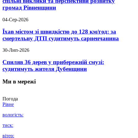
спільні виклики та перспективи розвитку
громад Рівненщини
04-Сер-2026
Їхав містом зі швидкістю до 128 км/год: за
смертельну ДТП судитимуть сарненчанина
30-Лип-2026
Спиляв 36 дерев у прибережній смузі:
судитимуть жителя Дубенщини
Ми в мережі
Погода
Рівне
вологість:
тиск:
вітер: