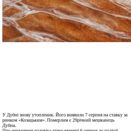
У Дубні знову утопленик. Його виявили 7 серпня на ставку за
ринком «Козацьким». Померлим є 29річний мешканець
Дубна.
Про зникнення чоловіка пізно ввечері 6 серпня до поліції