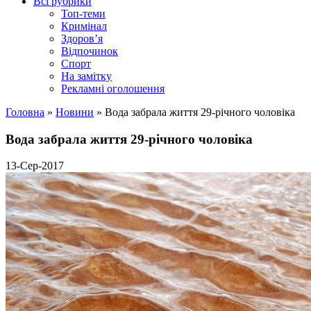
Всі рубрики
Топ-теми
Кримінал
Здоров’я
Відпочинок
Спорт
На замітку
Рекламні оголошення
Головна
»
Новини
»
Вода забрала життя 29-річного чоловіка
Вода забрала життя 29-річного чоловіка
13-Сер-2017