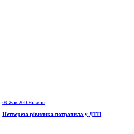
09-Жов-2016
Новини
Нетвереза рівнянка потрапила у ДТП