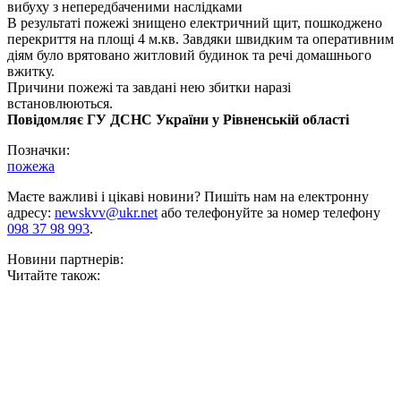
вибуху з непередбаченими наслідками
В результаті пожежі знищено електричний щит, пошкоджено
перекриття на площі 4 м.кв. Завдяки швидким та оперативним
діям було врятовано житловий будинок та речі домашнього
вжитку.
Причини пожежі та завдані нею збитки наразі
встановлюються.
Повідомляє ГУ ДСНС України у Рівненській області
Позначки:
пожежа
Маєте важливі і цікаві новини? Пишіть нам на електронну
адресу:
newskvv@ukr.net
або телефонуйте за номер телефону
098 37 98 993
.
Новини партнерів:
Читайте також: