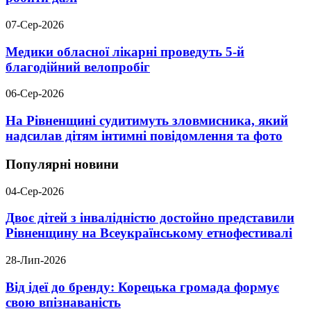
07-Сер-2026
Медики обласної лікарні проведуть 5-й
благодійний велопробіг
06-Сер-2026
На Рівненщині судитимуть зловмисника, який
надсилав дітям інтимні повідомлення та фото
Популярні новини
04-Сер-2026
Двоє дітей з інвалідністю достойно представили
Рівненщину на Всеукраїнському етнофестивалі
28-Лип-2026
Від ідеї до бренду: Корецька громада формує
свою впізнаваність