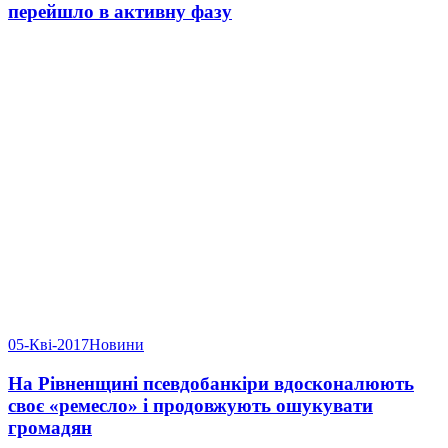
перейшло в активну фазу
05-Кві-2017
Новини
На Рівненщині псевдобанкіри вдосконалюють
своє «ремесло» і продовжують ошукувати
громадян