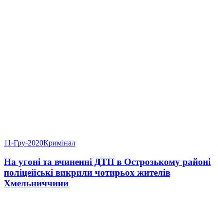
11-Гру-2020
Кримінал
На угоні та вчиненні ДТП в Острозькому районі
поліцейські викрили чотирьох жителів
Хмельниччини