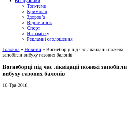
Всі рубрики
Топ-теми
Кримінал
Здоров’я
Відпочинок
Спорт
На замітку
Рекламні оголошення
Головна
»
Новини
»
Вогнеборцi пiд час лiквiдацii пожежi
запобiгли вибуху газових балонiв
Вогнеборцi пiд час лiквiдацii пожежi запобiгли
вибуху газових балонiв
16-Тра-2018