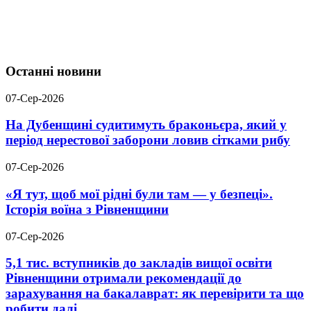
Останні новини
07-Сер-2026
На Дубенщині судитимуть браконьєра, який у
період нерестової заборони ловив сітками рибу
07-Сер-2026
«Я тут, щоб мої рідні були там — у безпеці».
Історія воїна з Рівненщини
07-Сер-2026
5,1 тис. вступників до закладів вищої освіти
Рівненщини отримали рекомендації до
зарахування на бакалаврат: як перевірити та що
робити далі