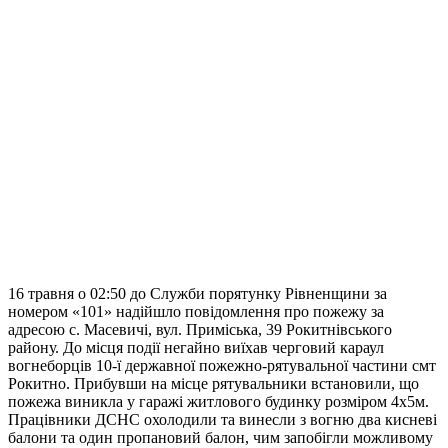
16 травня о 02:50 до Служби порятунку Рівненщини за
номером «101» надійшло повідомлення про пожежу за
адресою с. Масевичі, вул. Приміська, 39 Рокитнівського
району. До місця події негайно виїхав черговий караул
вогнеборців 10-ї державної пожежно-рятувальної частини смт
Рокитно. Прибувши на місце рятувальники встановили, що
пожежа виникла у гаражі житлового будинку розміром 4х5м.
Працівники ДСНС охолодили та винесли з вогню два кисневі
балони та один пропановий балон, чим запобігли можливому