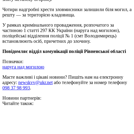
Чотири надгробні хрести зловмисники залишили біля могил, а
решту — за територією кладовища.
У рамках кримінального провадження, розпочатого за
частиною 1 статті 297 КК України (наруга над могилою),
поліцейські відділення поліції № 1 (смт Володимирець)
встановлюють осіб, причетних до злочину.
Повідомляє відділ комунікації поліції Рівненської області
Позначки:
наруга над могилою
Маєте важливі і цікаві новини? Пишіть нам на електронну
адресу:
newskvv@ukr.net
або телефонуйте за номер телефону
098 37 98 993
.
Новини партнерів:
Читайте також: