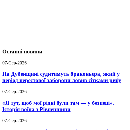
Останні новини
07-Сер-2026
На Дубенщині судитимуть браконьєра, який у
період нерестової заборони ловив сітками рибу
07-Сер-2026
«Я тут, щоб мої рідні були там — у безпеці».
Історія воїна з Рівненщини
07-Сер-2026