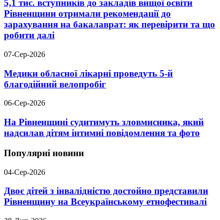
5,1 тис. вступників до закладів вищої освіти
Рівненщини отримали рекомендації до
зарахування на бакалаврат: як перевірити та що
робити далі
07-Сер-2026
Медики обласної лікарні проведуть 5-й
благодійний велопробіг
06-Сер-2026
На Рівненщині судитимуть зловмисника, який
надсилав дітям інтимні повідомлення та фото
Популярні новини
04-Сер-2026
Двоє дітей з інвалідністю достойно представили
Рівненщину на Всеукраїнському етнофестивалі