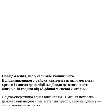
Повідомлення, що у селі Біле колишнього
Володимирецького району невідомі витягли металеві
хрести із могил до поліції надійшло десятого жовтня
близько 18 години від 45-річної місцевої жительки.
Слідчо-оперативна група виявила на 11 місцях поховань
демонтовані надмогильні металеві хрести, а ще на одному —
зняту металеву огорожу.