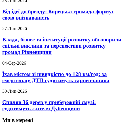
28-Лип-2026
Від ідеї до бренду: Корецька громада формує
свою впізнаваність
27-Лип-2026
Влада, бізнес та інституції розвитку обговорили
спільні виклики та перспективи розвитку
громад Рівненщини
04-Сер-2026
Їхав містом зі швидкістю до 128 км/год: за
смертельну ДТП судитимуть сарненчанина
30-Лип-2026
Спиляв 36 дерев у прибережній смузі:
судитимуть жителя Дубенщини
Ми в мережі