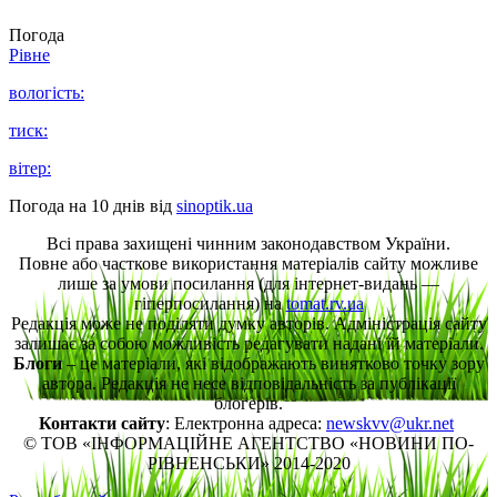
Погода
Рівне
вологість:
тиск:
вітер:
Погода на 10 днів від
sinoptik.ua
Всі права захищені чинним законодавством України.
Повне або часткове використання матеріалів сайту можливе
лише за умови посилання (для інтернет-видань —
гіперпосилання) на
tomat.rv.ua
Редакція може не поділяти думку авторів. Адміністрація сайту
залишає за собою можливість редагувати надані їй матеріали.
Блоги
– це матеріали, які відображають винятково точку зору
автора. Редакція не несе відповідальність за публікації
блогерів.
Контакти сайту
: Електронна адреса:
newskvv@ukr.net
© ТОВ «ІНФОРМАЦІЙНЕ АГЕНТСТВО «НОВИНИ ПО-
РІВНЕНСЬКИ» 2014-2020