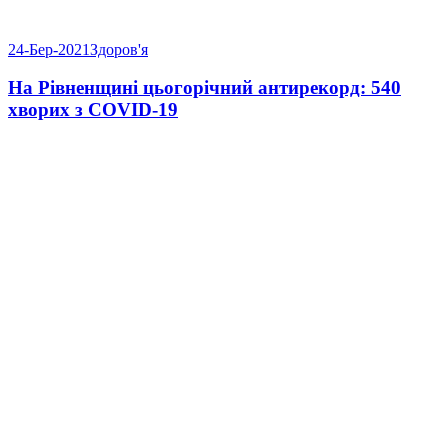
24-Бер-2021
Здоров'я
На Рівненщині цьогорічний антирекорд: 540
хворих з COVID-19