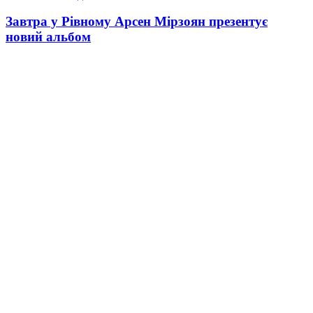
Завтра у Рівному Арсен Мірзоян презентує
новий альбом