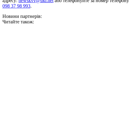
адресу:
newskvv@ukr.net
або телефонуйте за номер телефону
098 37 98 993
.
Новини партнерів:
Читайте також: