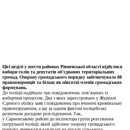
Цієї неділі у шести районах Рівненської області відбулися
вибори голів та депутатів об’єднаних територіальних
громад. Охорону громадського порядку забезпечувало 88
правоохоронців та більш як півсотні членів громадських
формувань.
До поліції надійшло три повідомлення, пов’язаних із
виборчим процесом. Два з яких зареєстровано у Журналі
Єдиного обліку заяв і повідомлень про вчинені кримінальні
правопорушення, а ще за одним фактом поліцейські
розпочали досудове розслідування. Так,
у Сарненському районі до інспектора групи реагування
патрульної поліції, який здійснює охорону громадського
порядку звернулася кандидат на посаду сільського