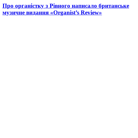
Про органістку з Рівного написало британське
музичне видання «Organist’s Review»