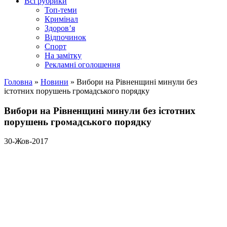
Всі рубрики
Топ-теми
Кримінал
Здоров’я
Відпочинок
Спорт
На замітку
Рекламні оголошення
Головна
»
Новини
»
Вибори на Рівненщині минули без
істотних порушень громадського порядку
Вибори на Рівненщині минули без істотних
порушень громадського порядку
30-Жов-2017