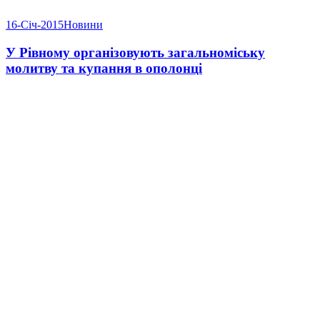
16-Січ-2015
Новини
У Рівному організовують загальноміську
молитву та купання в ополонці