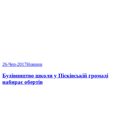
26-Чер-2017
Новини
Будівництво школи у Пісківській громаді
набирає обертів