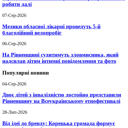
робити далі
07-Сер-2026
Медики обласної лікарні проведуть 5-й
благодійний велопробіг
06-Сер-2026
На Рівненщині судитимуть зловмисника, який
надсилав дітям інтимні повідомлення та фото
Популярні новини
04-Сер-2026
Двоє дітей з інвалідністю достойно представили
Рівненщину на Всеукраїнському етнофестивалі
28-Лип-2026
Від ідеї до бренду: Корецька громада формує