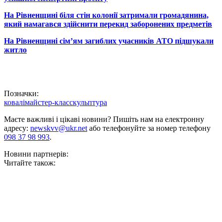
На Рівненщині біля стін колонії затримали громадянина,
який намагався здійснити перекид заборонених предметів
На Рівненщині сім’ям загиблих учасників АТО підшукали
житло
Позначки:
ковалі
майстер-клас
скульптура
Маєте важливі і цікаві новини? Пишіть нам на електронну
адресу:
newskvv@ukr.net
або телефонуйте за номер телефону
098 37 98 993
.
Новини партнерів:
Читайте також: