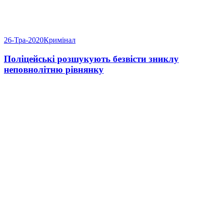
26-Тра-2020
Кримінал
Поліцейські розшукують безвісти зниклу
неповнолітню рівнянку