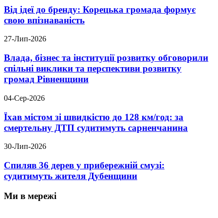
Від ідеї до бренду: Корецька громада формує
свою впізнаваність
27-Лип-2026
Влада, бізнес та інституції розвитку обговорили
спільні виклики та перспективи розвитку
громад Рівненщини
04-Сер-2026
Їхав містом зі швидкістю до 128 км/год: за
смертельну ДТП судитимуть сарненчанина
30-Лип-2026
Спиляв 36 дерев у прибережній смузі:
судитимуть жителя Дубенщини
Ми в мережі