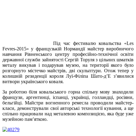
Під час фестивалю ковальства «Les
Fevres-2015» у французькій Нормандії майстер виробничого
навчання Рівненського центру професійно-технічної освіти
державної служби зайнятості Сергій Торуля з цільних шматків
металу викував і подарував музею, на території якого було
розгорнуто містечко майстрів, дві скульптури. Отож тепер у
колишній резиденції короля Луї-Філіпа Шато-д’Е з’явилися
витвори українського коваля.
За роботою біля ковальського горна спільну мову знаходили
французи, аргентинці, іспанці, українці, голландці, росіяни,
бельгійці. Майстри вогненного ремесла проводили майстер-
класи, демонстрували свої авторські технології кування, а ще
спільно працювали над металевою композицією, яка буде уже
музейною пам’яткою.