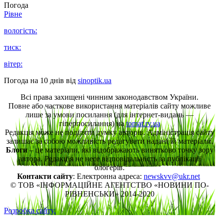
Погода
Рівне
вологість:
тиск:
вітер:
Погода на 10 днів від
sinoptik.ua
Всі права захищені чинним законодавством України.
Повне або часткове використання матеріалів сайту можливе
лише за умови посилання (для інтернет-видань —
гіперпосилання) на
tomat.rv.ua
Редакція може не поділяти думку авторів. Адміністрація сайту
залишає за собою можливість редагувати надані їй матеріали.
Блоги
– це матеріали, які відображають винятково точку зору
автора. Редакція не несе відповідальність за публікації
блогерів.
Контакти сайту
: Електронна адреса:
newskvv@ukr.net
© ТОВ «ІНФОРМАЦІЙНЕ АГЕНТСТВО «НОВИНИ ПО-
РІВНЕНСЬКИ» 2014-2020
Розробка сайту.