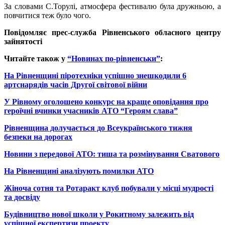
За словами С.Торулі, атмосфера фестивалю була дружньою, а
повчитися теж було чого.
Повідомляє прес-служба Рівненського обласного центру
зайнятості
Читайте також у
“Новинах по-рівненськи”
:
На Рівненщині піротехніки успішно знешкодили 6
артснарядів часів Другої світової війни
У Рівному оголошено конкурс на краще оповідання про
героїчні вчинки учасників АТО “Героям слава”
Рівненщина долучається до Всеукраїнського тижня
безпеки на дорогах
Новини з передової АТО: тиша та розмінування Сватового
На Рівненщині аналізують помилки АТО
Жіноча сотня та Ротаракт клуб побували у місці мудрості
та досвіду
Будівництво нової школи у Рокитному залежить від
успішної експертизи проекту