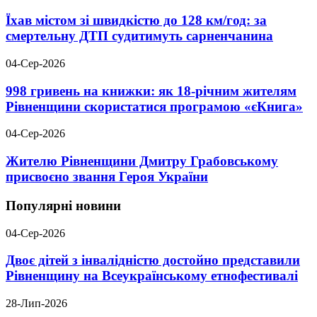
Їхав містом зі швидкістю до 128 км/год: за
смертельну ДТП судитимуть сарненчанина
04-Сер-2026
998 гривень на книжки: як 18-річним жителям
Рівненщини скористатися програмою «єКнига»
04-Сер-2026
Жителю Рівненщини Дмитру Грабовському
присвоєно звання Героя України
Популярні новини
04-Сер-2026
Двоє дітей з інвалідністю достойно представили
Рівненщину на Всеукраїнському етнофестивалі
28-Лип-2026