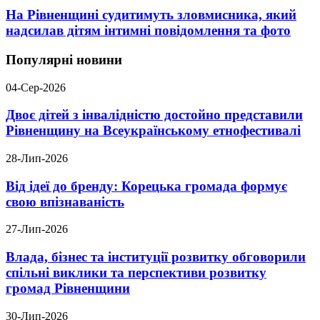
На Рівненщині судитимуть зловмисника, який
надсилав дітям інтимні повідомлення та фото
Популярні новини
04-Сер-2026
Двоє дітей з інвалідністю достойно представили
Рівненщину на Всеукраїнському етнофестивалі
28-Лип-2026
Від ідеї до бренду: Корецька громада формує
свою впізнаваність
27-Лип-2026
Влада, бізнес та інституції розвитку обговорили
спільні виклики та перспективи розвитку
громад Рівненщини
30-Лип-2026