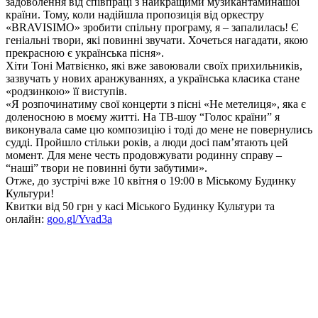
задоволення від співпраці з найкращими музикантаминашої
країни. Тому, коли надійшла пропозиція від оркестру
«BRAVISIMO» зробити спільну програму, я – запалилась! Є
геніальні твори, які повинні звучати. Хочеться нагадати, якою
прекрасною є українська пісня».
Хіти Тоні Матвієнко, які вже завоювали своїх прихильників,
зазвучать у нових аранжуваннях, а українська класика стане
«родзинкою» її виступів.
«Я розпочинатиму свої концерти з пісні «Не метелиця», яка є
доленосною в моєму житті. На ТВ-шоу “Голос країни” я
виконувала саме цю композицію і тоді до мене не повернулись
судді. Пройшло стільки років, а люди досі пам’ятають цей
момент. Для мене честь продовжувати родинну справу –
“наші” твори не повинні бути забутими».
Отже, до зустрічі вже 10 квітня о 19:00 в Міському Будинку
Культури!
Квитки від 50 грн у касі Міського Будинку Культури та
онлайн:
goo.gl/Yvad3a