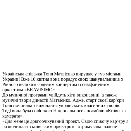
Українська співачка Тоня Матвієнко вирушає у тур містами
України! Вже 10 квітня вона порадує своїх шанувальників з
Рівного великим сольним концертом із симфонічним
оркестром «BRAVISIMO».
До музичної програми увійдуть хіти виконавиці, а також
музичні твори династії Матвієнко. Адже, старт своєї кар’єри
Тоня починала з виконання українських класичних творів.
Тоді вона була солісткою Національного ансамблю «Київська
камерата».
«Для мене це довгоочікуваний проект. Свою співочу кар’єру я
розпочинала з київським оркестром і отримувала шалене