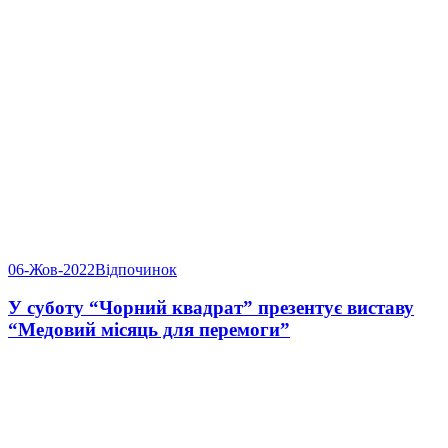
06-Жов-2022
Відпочинок
У суботу “Чорний квадрат” презентує виставу
“Медовий місяць для перемоги”