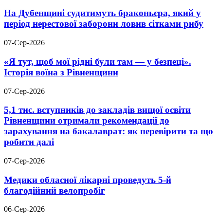
На Дубенщині судитимуть браконьєра, який у
період нерестової заборони ловив сітками рибу
07-Сер-2026
«Я тут, щоб мої рідні були там — у безпеці».
Історія воїна з Рівненщини
07-Сер-2026
5,1 тис. вступників до закладів вищої освіти
Рівненщини отримали рекомендації до
зарахування на бакалаврат: як перевірити та що
робити далі
07-Сер-2026
Медики обласної лікарні проведуть 5-й
благодійний велопробіг
06-Сер-2026